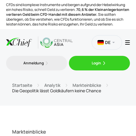
CFDs sind komplexe Instrumente und bergen aufgrund der Hebelwirkung
ein hohes Risiko, schnell Geld zu verlieren.
70,6 % der Kleinanlegerkonten
verlieren Geld beim CFD-Handel mit diesem Anbieter.
Sie sollten
überlegen, ob Sie verstehen, wie CFDs funktionieren, und ob Sie es sich
leisten können, das hohe Risiko einzugehen, Ihr Geld zu verlieren.
DE
Handel
Anmeldung
Login
Plattformen
Startseite
Analytik
Markteinblicke
Die Geopolitik lässt Goldkäufern keine Chance
Handelsinstrumente
Unternehmen
Markteinblicke