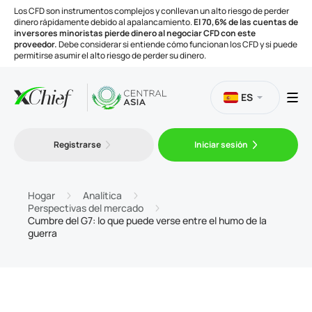
Los CFD son instrumentos complejos y conllevan un alto riesgo de perder
dinero rápidamente debido al apalancamiento.
El 70,6% de las cuentas de
inversores minoristas pierde dinero al negociar CFD con este
proveedor.
Debe considerar si entiende cómo funcionan los CFD y si puede
permitirse asumir el alto riesgo de perder su dinero.
ES
Trading
Registrarse
Iniciar sesión
Plataformas
Hogar
Analítica
Perspectivas del mercado
Cumbre del G7: lo que puede verse entre el humo de la
Herramientas
guerra
Compañía