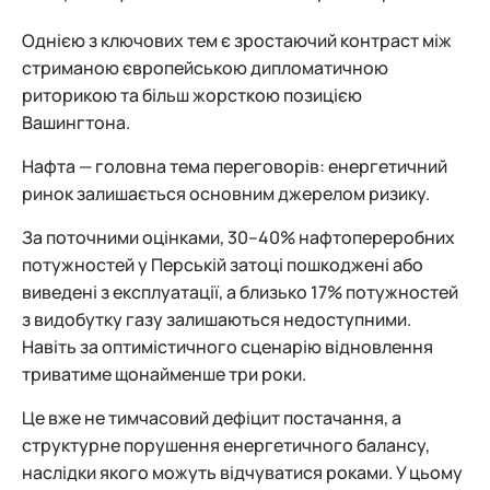
Однією з ключових тем є зростаючий контраст між
стриманою європейською дипломатичною
риторикою та більш жорсткою позицією
Вашингтона.
Нафта — головна тема переговорів: енергетичний
ринок залишається основним джерелом ризику.
За поточними оцінками, 30–40% нафтопереробних
потужностей у Перській затоці пошкоджені або
виведені з експлуатації, а близько 17% потужностей
з видобутку газу залишаються недоступними.
Навіть за оптимістичного сценарію відновлення
триватиме щонайменше три роки.
Це вже не тимчасовий дефіцит постачання, а
структурне порушення енергетичного балансу,
наслідки якого можуть відчуватися роками. У цьому