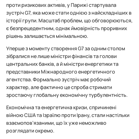
проти ризикових активів, у Парижі стартувала
зустріч G7, яка може стати однією з найскладніших в
історії групи. Масштаб проблем, що обговорюються,
є безпрецедентним, однак ймовірність проривних
рішень залишається мінімальною.
Уперше з моменту створення G7 за одним столом
зібралися не лише міністри фінансів та голови
центральних банків, а й міністри енергетики та
представники Міжнародного енергетичного
агентства. Формально зустріч має робочий
характер, але фактично це спроба стримати
зростаючу глобальну економічну турбулентність.
Економічна та енергетична кризи, спричинені
війною США та Ізраїлю проти Ірану, стали настільки
взаємопов’язаними, що їх уже неможливо
розглядати окремо.