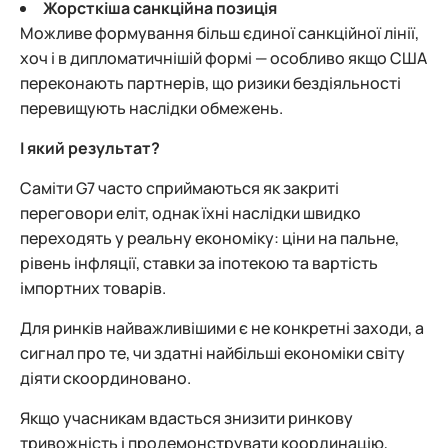
Жорсткіша санкційна позиція
Можливе формування більш єдиної санкційної лінії,
хоч і в дипломатичнішій формі — особливо якщо США
переконають партнерів, що ризики бездіяльності
перевищують наслідки обмежень.
І який результат?
Саміти G7 часто сприймаються як закриті
переговори еліт, однак їхні наслідки швидко
переходять у реальну економіку: ціни на пальне,
рівень інфляції, ставки за іпотекою та вартість
імпортних товарів.
Для ринків найважливішими є не конкретні заходи, а
сигнал про те, чи здатні найбільші економіки світу
діяти скоординовано.
Якщо учасникам вдасться знизити ринкову
тривожність і продемонструвати координацію,