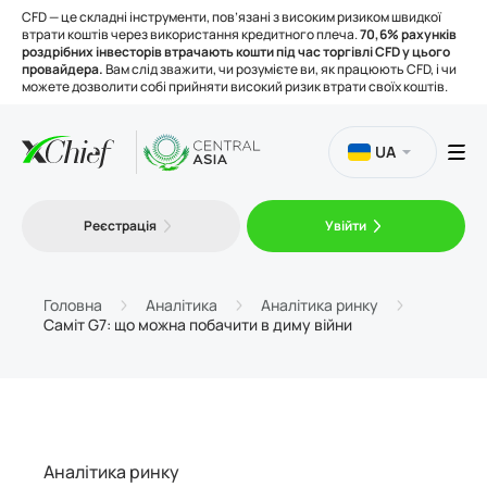
CFD — це складні інструменти, пов’язані з високим ризиком швидкої
втрати коштів через використання кредитного плеча.
70,6% рахунків
роздрібних інвесторів втрачають кошти під час торгівлі CFD у цього
провайдера.
Вам слід зважити, чи розумієте ви, як працюють CFD, і чи
можете дозволити собі прийняти високий ризик втрати своїх коштів.
UA
Торгівля
Реєстрація
Увійти
Платформи
Головна
Аналітика
Аналітика ринку
Саміт G7: що можна побачити в диму війни
Інструменти
Про нас
Аналітика ринку