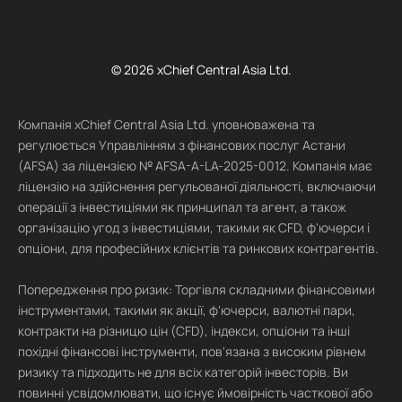
© 2026 xChief Central Asia Ltd.
Компанія xChief Central Asia Ltd. уповноважена та
регулюється Управлінням з фінансових послуг Астани
(AFSA) за ліцензією № AFSA-A-LA-2025-0012. Компанія має
ліцензію на здійснення регульованої діяльності, включаючи
операції з інвестиціями як принципал та агент, а також
організацію угод з інвестиціями, такими як CFD, ф'ючерси і
опціони, для професійних клієнтів та ринкових контрагентів.
Попередження про ризик: Торгівля складними фінансовими
інструментами, такими як акції, ф'ючерси, валютні пари,
контракти на різницю цін (CFD), індекси, опціони та інші
похідні фінансові інструменти, пов'язана з високим рівнем
ризику та підходить не для всіх категорій інвесторів. Ви
повинні усвідомлювати, що існує ймовірність часткової або