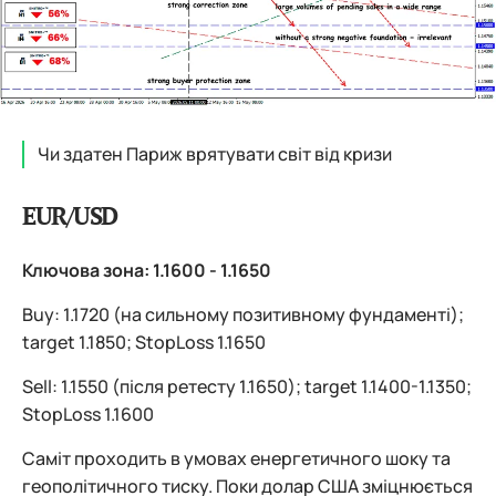
Чи здатен Париж врятувати світ від кризи
EUR/USD
Ключова зона: 1.1600 - 1.1650
Buy: 1.1720 (на сильному позитивному фундаменті);
target 1.1850; StopLoss 1.1650
Sell: 1.1550 (після ретесту 1.1650); target 1.1400-1.1350;
StopLoss 1.1600
Саміт проходить в умовах енергетичного шоку та
геополітичного тиску. Поки долар США зміцнюється