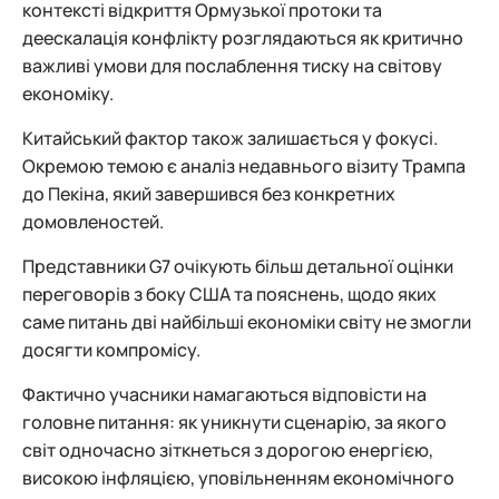
контексті відкриття Ормузької протоки та
деескалація конфлікту розглядаються як критично
важливі умови для послаблення тиску на світову
економіку.
Китайський фактор також залишається у фокусі.
Окремою темою є аналіз недавнього візиту Трампа
до Пекіна, який завершився без конкретних
домовленостей.
Представники G7 очікують більш детальної оцінки
переговорів з боку США та пояснень, щодо яких
саме питань дві найбільші економіки світу не змогли
досягти компромісу.
Фактично учасники намагаються відповісти на
головне питання: як уникнути сценарію, за якого
світ одночасно зіткнеться з дорогою енергією,
високою інфляцією, уповільненням економічного