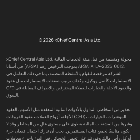
© 2026 xChief Central Asia Ltd.
xChief Central Asia Ltd. مخولة ومنظمة من قبل هيئة الخدمات المالية
في أستانا (AFSA) بموجب الترخيص رقم AFSA-A-LA-2025-0012.
الشركة مرخصة للقيام بالأنشطة المنظمة، بما في ذلك التعامل في
الاستثمارات كأصل ووكيل، وكذلك ترتيب صفقات الاستثمارات مثل عقود
CFD والعقود الآجلة والخيارات للعملاء المحترفين والأطراف المقابلة في
السوق.
تحذير من المخاطر: التداول بالأدوات المالية المعقدة مثل الأسهم، العقود
الآجلة، أزواج العملات، عقود الفروقات (CFD)، المؤشرات، الخيارات،
وغيرها من المشتقات المالية ينطوي على مستوى عالٍ من المخاطر وقد لا
يكون مناسبًا لجميع فئات المستثمرين. يجب أن تدرك احتمال فقدان جزء
أو كل رأس مالك وقدرتك على تحمل الخسائر. قبل البدء بإجراء معاملات