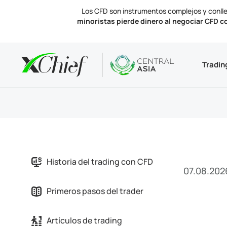
Los CFD son instrumentos complejos y conlle
minoristas pierde dinero al negociar CFD c
Condicio
Escritorio
Analítica
Acerca d
Tradin
Tipos 
MetaTr
Perspe
Licenc
Instru
Termin
Tasas 
Notici
Financi
MetaTr
Contá
Historia del trading con CFD
07.08.202
Primeros pasos del trader
Artículos de trading