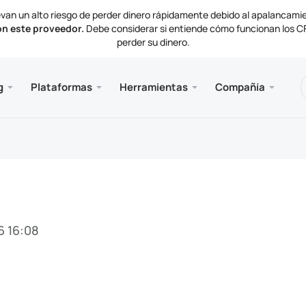
van un alto riesgo de perder dinero rápidamente debido al apalancami
on este proveedor.
Debe considerar si entiende cómo funcionan los CFD
perder su dinero.
nes
 y web
e
Servici
Móvil
Bibliot
Informa
g
Plataformas
Herramientas
Compañía
de cuenta
ader 5
ctivas del mercado
ias
VPS 
Meta
Artíc
Docu
mentos de negociación
al web MetaTrader 5
de interés
as de la compañía
Meta
ación y retiros
ader 5 para MacOS
ctenos
6 16:08