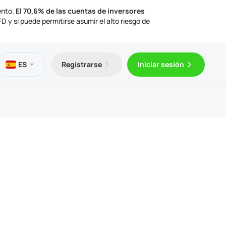
ento.
El 70,6% de las cuentas de inversores
 y si puede permitirse asumir el alto riesgo de
os
eca
ción legal
ES
Registrarse
Iniciar sesión
gratuito
Trader 5 para Android
ulos de trading
mentos legales
Trader 5 para iOS