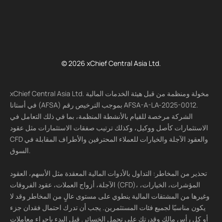
© 2026 xChief Central Asia Ltd.
xChief Central Asia Ltd. مخولة ومنظمة من قبل هيئة الخدمات المالية
في أستانا (AFSA) بموجب الترخيص رقم AFSA-A-LA-2025-0012.
الشركة مرخصة للقيام بالأنشطة المنظمة، بما في ذلك التعامل في
الاستثمارات كأصل ووكيل، وكذلك ترتيب صفقات الاستثمارات مثل عقود
CFD والعقود الآجلة والخيارات للعملاء المحترفين والأطراف المقابلة في
السوق.
تحذير من المخاطر: التداول بالأدوات المالية المعقدة مثل الأسهم، العقود
الآجلة، أزواج العملات، عقود الفروقات (CFD)، المؤشرات، الخيارات،
وغيرها من المشتقات المالية ينطوي على مستوى عالٍ من المخاطر وقد لا
يكون مناسبًا لجميع فئات المستثمرين. يجب أن تدرك احتمال فقدان جزء
أو كل رأس مالك وقدرتك على تحمل الخسائر. قبل البدء بإجراء معاملات