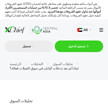
عقود الفروقات (CFD) هي أدوات مالية معقدة وتنطوي على مخاطر عالية لخسارة
الأموال بسرعة بسبب الرافعة المالية.
تخسر 70.6% من حسابات المستثمرين الأفراد
أموالها عند تداول عقود الفروقات مع هذا المزود.
يجب عليك التفكير فيما إذا كنت تفهم
كيفية عمل عقود الفروقات، وما إذا كان بإمكانك تحمل المخاطر العالية لفقدان أموالك.
AR
تسجيل الدخول
تسجيل
التداول
المنصات
تحليلات السوق
التحليلات
الرئيسية
لماذا لم تعد تدخلات اليابان في سوق العملات فعالة؟
الأدوات
الشركة
تحليلات السوق