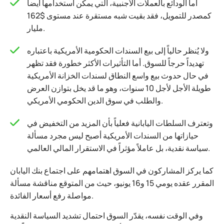
أما الودائع بالعملات الأجنبية، التي يمكن استخدامها أيضاً
كمصدر للتمويل، فقد بقيت شبه مستقرة عند مستوى $162
مليار.
ولا يُنظر حالياً إلى بيع السندات الحكومية الأمريكية باعتباره
تهديداً حرجاً للسوق. أما التأثيرات الأكثر خطورة فقد تظهر
في حال حدوث بيع واسع النطاق لسندات الخزانة الأمريكية
طويلة الأجل لأجل 10 سنوات، وهو ما قد يخل بتوازن العرض
والطلب في سوق الدين الحكومي الأمريكي.
وتعترف السلطات اليابانية فعلياً بأن المزيد من التخفيض في
حيازاتها من السندات الأمريكية أصبح ليس مجرد مسألة
سياسة نقدية، بل عاملاً مؤثراً في الاستقرار المالي العالمي.
كما يركز المشاركون في السوق اهتمامهم على اجتماع بنك اليابان
المقرر عقده يومي 15 و16 يونيو، حيث من المتوقع مناقشة مسألة
مواصلة رفع أسعار الفائدة.
وفي الوقت نفسه، يقدّر السوق احتمال تشديد السياسة النقدية