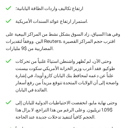
ارتفاع تكاليف واردات الطاقة اليابانية؛
استمرار ارتفاع عوائد السندات الأمريكية.
وفي هذا السياق، زاد السوق بشكل نشط من المراكز البيعية على
الين. ووفقاً لتقديرات Reuters، اقترب حجم المراكز القصيرة
المضاربية من $9 مليارات.
وحتى الآن، لم تُظهر واشنطن استياءً علنياً من تحركات
طوكيو. فقد أعرب وزير الخزانة الأمريكي سكوت بيسنت
علناً عن دعمه لمحافظ بنك اليابان كازو أويدا، في إشارة
واضحة إلى أن الولايات المتحدة تتوقع مزيداً من رفع أسعار
الفائدة في اليابان.
وحتى نهاية مايو، انخفضت الاحتياطيات الدولية لليابان إلى
$1.09 تريليون. وعلى الرغم من هذا التراجع، لا يزال هذا
الحجم كافياً لتنفيذ تدخلات جديدة عند الحاجة.