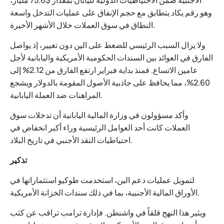
الأجنبية ضمن الاحتياطيات الدولية لليابان بمقدار $75.6 مليار،
وهو رقم يكاد يتطابق مع حجم الإنفاق على عمليات التدخل واسعة
النطاق في سوق العملات خلال الأشهر الأخيرة.
ولا يزال السبب الرئيسي للضغط على الين دون تغيير، إذ يواصل
الفارق في العوائد بين السندات الحكومية الأمريكية واليابانية لأجل
عامين الاتساع. فمنذ بداية فبراير ارتفع الفارق من 2.12% إلى
2.60%، مما يحافظ على جاذبية الأصول المقومة بالدولار ويشجع
المراهنات ضد العملة اليابانية.
وأكد مسؤولون في وزارة المالية اليابانية أن تدخلات سوق
العملات كانت أحد العوامل الرئيسية وراء أكبر انخفاض في
احتياطيات النقد الأجنبي في تاريخ البلاد.
تذكير
لتمويل عمليات دعم الين، استخدمت طوكيو استثماراتها في
الأوراق المالية الأجنبية، بما في ذلك سندات الخزانة الأمريكية.
ويثير هذا النهج قلقاً في واشنطن. فإدارة ترامب تراقب عن كثب