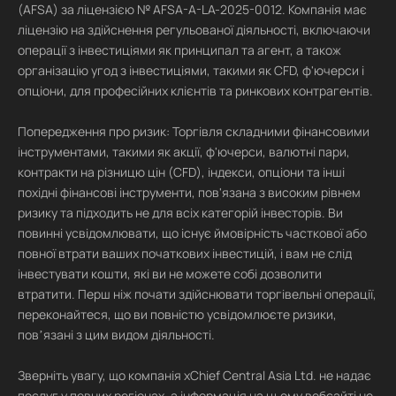
(AFSA) за ліцензією № AFSA-A-LA-2025-0012. Компанія має
ліцензію на здійснення регульованої діяльності, включаючи
операції з інвестиціями як принципал та агент, а також
організацію угод з інвестиціями, такими як CFD, ф'ючерси і
опціони, для професійних клієнтів та ринкових контрагентів.
Попередження про ризик: Торгівля складними фінансовими
інструментами, такими як акції, ф'ючерси, валютні пари,
контракти на різницю цін (CFD), індекси, опціони та інші
похідні фінансові інструменти, пов'язана з високим рівнем
ризику та підходить не для всіх категорій інвесторів. Ви
повинні усвідомлювати, що існує ймовірність часткової або
повної втрати ваших початкових інвестицій, і вам не слід
інвестувати кошти, які ви не можете собі дозволити
втратити. Перш ніж почати здійснювати торгівельні операції,
переконайтеся, що ви повністю усвідомлюєте ризики,
повʼязані з цим видом діяльності.
Зверніть увагу, що компанія xChief Central Asia Ltd. не надає
послуг у певних регіонах, а інформація на цьому вебсайті не