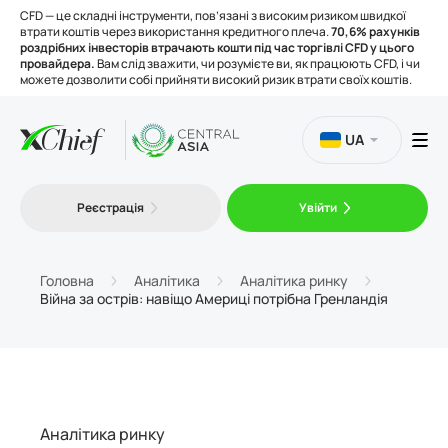
CFD — це складні інструменти, пов’язані з високим ризиком швидкої
втрати коштів через використання кредитного плеча.
70,6% рахунків
роздрібних інвесторів втрачають кошти під час торгівлі CFD у цього
провайдера.
Вам слід зважити, чи розумієте ви, як працюють CFD, і чи
можете дозволити собі прийняти високий ризик втрати своїх коштів.
UA
Торгівля
Реєстрація
Увійти
Платформи
Головна
Аналітика
Аналітика ринку
Війна за острів: навіщо Америці потрібна Гренландія
Інструменти
Про нас
Аналітика ринку