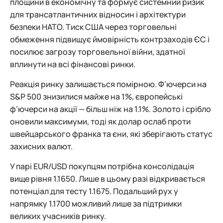
площини в економічну та формує системний ризик
для трансатлантичних відносин і архітектури
безпеки НАТО. Тиск США через торговельні
обмеження підвищує ймовірність контрзаходів ЄС і
посилює загрозу торговельної війни, здатної
вплинути на всі фінансові ринки.
Реакція ринку залишається помірною. Ф’ючерси на
S&P 500 знизилися майже на 1%, європейські
ф’ючерси на акції — більш ніж на 1.1%. Золото і срібло
оновили максимуми, тоді як долар ослаб проти
швейцарського франка та єни, які зберігають статус
захисних валют.
У парі EUR/USD покупцям потрібна консолідація
вище рівня 1.1650. Лише в цьому разі відкривається
потенціал для тесту 1.1675. Подальший рух у
напрямку 1.1700 можливий лише за підтримки
великих учасників ринку.