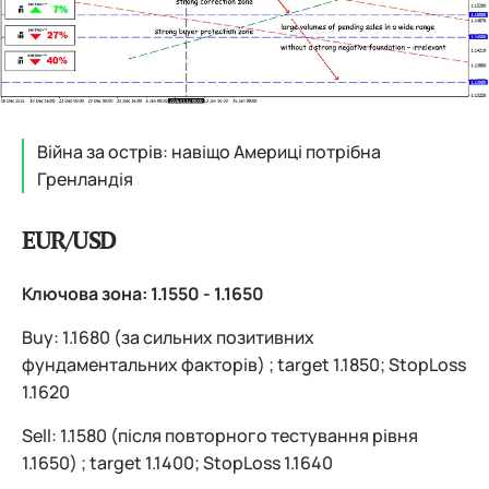
Війна за острів: навіщо Америці потрібна
Гренландія
EUR/USD
Ключова зона: 1.1550 - 1.1650
Buy: 1.1680 (за сильних позитивних
фундаментальних факторів) ; target 1.1850; StopLoss
1.1620
Sell: 1.1580 (після повторного тестування рівня
1.1650) ; target 1.1400; StopLoss 1.1640