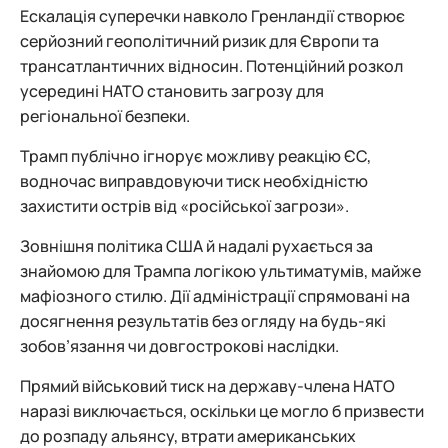
Ескалація суперечки навколо Гренландії створює
серйозний геополітичний ризик для Європи та
трансатлантичних відносин. Потенційний розкол
усередині НАТО становить загрозу для
регіональної безпеки.
Трамп публічно ігнорує можливу реакцію ЄС,
водночас виправдовуючи тиск необхідністю
захистити острів від «російської загрози».
Зовнішня політика США й надалі рухається за
знайомою для Трампа логікою ультиматумів, майже
мафіозного стилю. Дії адміністрації спрямовані на
досягнення результатів без огляду на будь-які
зобов’язання чи довгострокові наслідки.
Прямий військовий тиск на державу-члена НАТО
наразі виключається, оскільки це могло б призвести
до розпаду альянсу, втрати американських