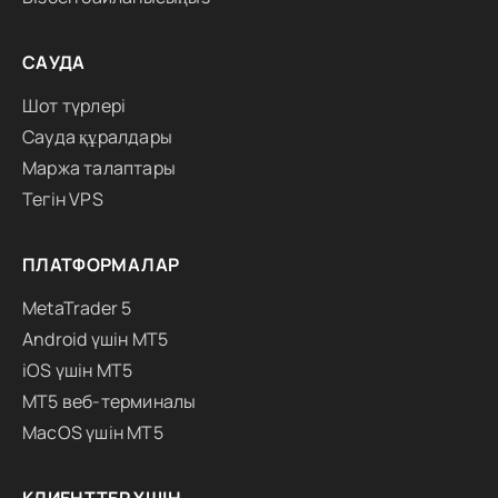
САУДА
Шот түрлері
Сауда құралдары
Маржа талаптары
Тегін VPS
ПЛАТФОРМАЛАР
MetaTrader 5
Android үшін MT5
iOS үшін MT5
MT5 веб-терминалы
MacOS үшін MT5