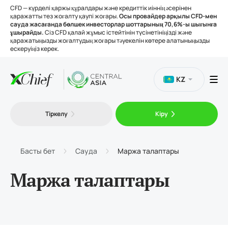
CFD — күрделі қаржы құралдары және кредиттік иіннің әсерінен
қаражатты тез жоғалту қаупі жоғары.
Осы провайдер арқылы CFD-мен
сауда жасағанда бөлшек инвесторлар шоттарының 70,6%-ы шығынға
ұшырайды.
Сіз CFD қалай жұмыс істейтінін түсінетініңізді және
қаражатыңызды жоғалтудың жоғары тәуекелін көтере алатыныңызды
ескеруіңіз керек.
KZ
Сауда
Тіркелу
Кіру
Платформалар
Басты бет
Сауда
Маржа талаптары
Құралдар
Маржа талаптары
Біз туралы