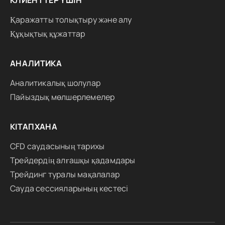
КЛИЕНТТЕР ҮШІН
Қаражатты толықтыру және алу
Құқықтық құжаттар
АНАЛИТИКА
Аналитикалық шолулар
Пайыздық мөлшерлемелер
КІТАПХАНА
CFD саудасының тарихы
Трейдердің алғашқы қадамдары
Трейдинг туралы мақалалар
Сауда сессияларының кестесі