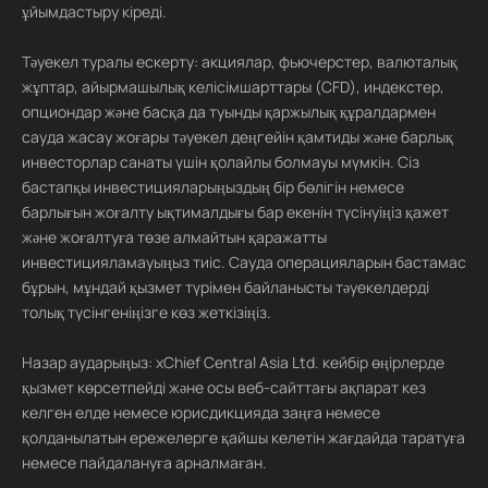
ұйымдастыру кіреді.
Тәуекел туралы ескерту: акциялар, фьючерстер, валюталық
жұптар, айырмашылық келісімшарттары (CFD), индекстер,
опциондар және басқа да туынды қаржылық құралдармен
сауда жасау жоғары тәуекел деңгейін қамтиды және барлық
инвесторлар санаты үшін қолайлы болмауы мүмкін. Сіз
бастапқы инвестицияларыңыздың бір бөлігін немесе
барлығын жоғалту ықтималдығы бар екенін түсінуіңіз қажет
және жоғалтуға төзе алмайтын қаражатты
инвестицияламауыңыз тиіс. Сауда операцияларын бастамас
бұрын, мұндай қызмет түрімен байланысты тәуекелдерді
толық түсінгеніңізге көз жеткізіңіз.
Назар аударыңыз: xChief Central Asia Ltd. кейбір өңірлерде
қызмет көрсетпейді және осы веб-сайттағы ақпарат кез
келген елде немесе юрисдикцияда заңға немесе
қолданылатын ережелерге қайшы келетін жағдайда таратуға
немесе пайдалануға арналмаған.