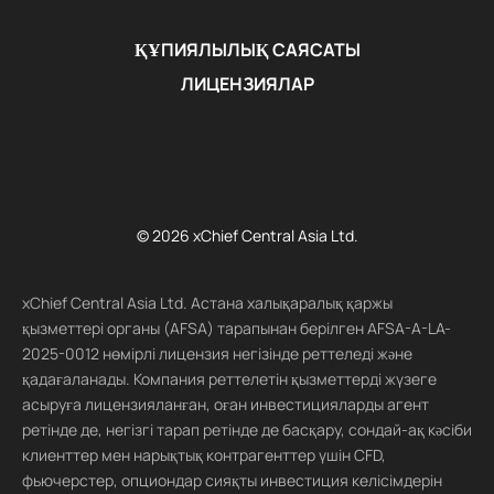
ҚҰПИЯЛЫЛЫҚ САЯСАТЫ
ЛИЦЕНЗИЯЛАР
© 2026 xChief Central Asia Ltd.
xChief Central Asia Ltd. Астана халықаралық қаржы
қызметтері органы (AFSA) тарапынан берілген AFSA-A-LA-
2025-0012 нөмірлі лицензия негізінде реттеледі және
қадағаланады. Компания реттелетін қызметтерді жүзеге
асыруға лицензияланған, оған инвестицияларды агент
ретінде де, негізгі тарап ретінде де басқару, сондай-ақ кәсіби
клиенттер мен нарықтық контрагенттер үшін CFD,
фьючерстер, опциондар сияқты инвестиция келісімдерін