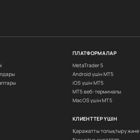
ПЛАТФОРМАЛАР
і
MetaTrader 5
алдары
Android үшін MT5
аптары
iOS үшін MT5
MT5 веб-терминалы
MacOS үшін MT5
КЛИЕНТТЕР ҮШІН
Қаражатты толықтыру және
Құқықтық құжаттар