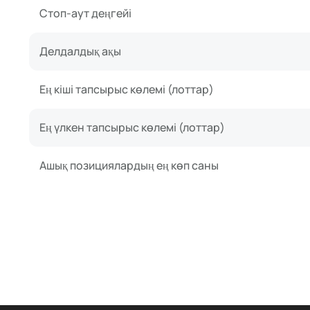
Стоп-аут деңгейі
Делдалдық ақы
Ең кіші тапсырыс көлемі (лоттар)
Ең үлкен тапсырыс көлемі (лоттар)
Ашық позициялардың ең көп саны