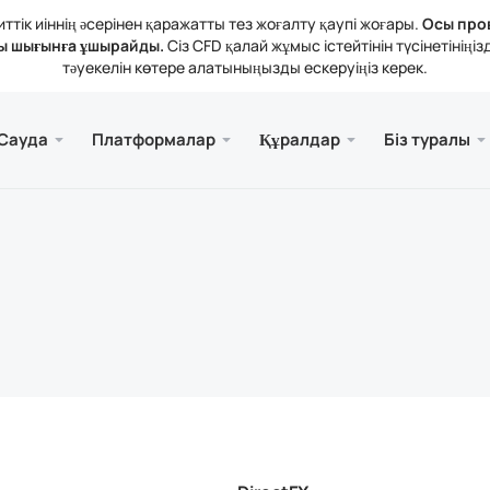
тік иіннің әсерінен қаражатты тез жоғалту қаупі жоғары.
Осы про
ы шығынға ұшырайды.
Сіз CFD қалай жұмыс істейтінін түсінетіні
тәуекелін көтере алатыныңызды ескеруіңіз керек.
және веб.
а
 туралы
Қызме
Ұялы 
Кітапх
Заңды
Сауда
Платформалар
Құралдар
Біз туралы
рлері
ader 5
тикалық шолулар
зиялар
Тегі
Meta
Трей
Құқы
 құралдары
rader 5 Веб-терминалы
дық мөлшерлемелер
ния жаңалықтары
Meta
атты толықтыру және алу
ader 5 (MacOS үшін)
н байланысыңыз