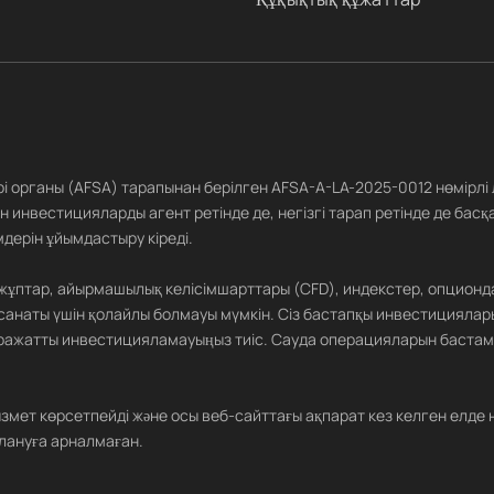
ері органы (AFSA) тарапынан берілген AFSA-A-LA-2025-0012 нөмірлі
 инвестицияларды агент ретінде де, негізгі тарап ретінде де басқ
дерін ұйымдастыру кіреді.
 жұптар, айырмашылық келісімшарттары (CFD), индекстер, опционд
санаты үшін қолайлы болмауы мүмкін. Сіз бастапқы инвестициялар
 қаражатты инвестицияламауыңыз тиіс. Сауда операцияларын бастам
е қызмет көрсетпейді және осы веб-сайттағы ақпарат кез келген е
лануға арналмаған.