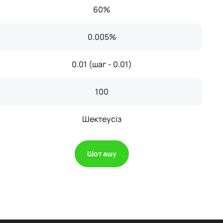
60%
0.005%
0.01 (шаг - 0.01)
100
Шектеусіз
Шот ашу