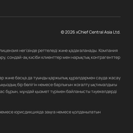
© 2026 xChief Central Asia Ltd.
 лицензия негізінде реттеледі және қадағаланады. Компания
ару, сондай-ақ кәсіби клиенттер мен нарықтық контрагенттер
ар және басқа да туынды қаржылық құралдармен сауда жасау
ыңыздың бір бөлігін немесе барлығын жоғалту ықтималдығы
ас бұрын, мұндай қызмет түрімен байланысты тәуекелдерді
лде немесе юрисдикцияда заңға немесе қолданылатын