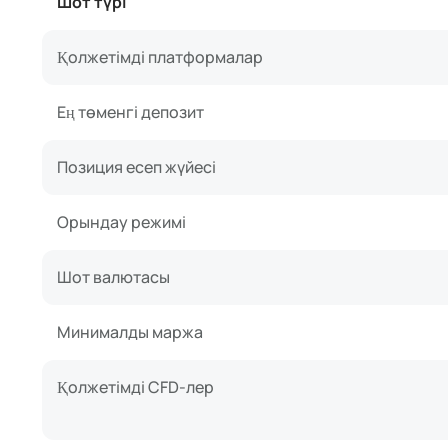
Шот түрі
Қолжетімді платформалар
Ең төменгі депозит
Позиция есеп жүйесі
Орындау режимі
Шот валютасы
Минималды маржа
Қолжетімді CFD-лер