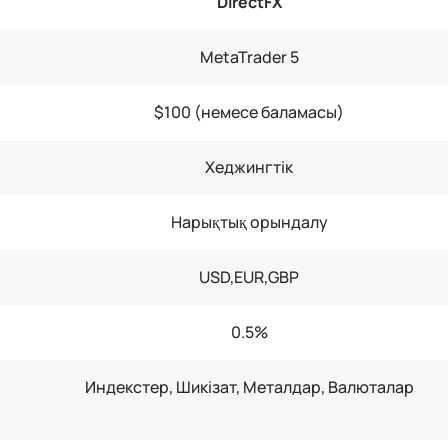
DirectFX
MetaTrader 5
$100 (немесе баламасы)
Хеджингтік
Нарықтық орындалу
USD,EUR,GBP
0.5%
Индекстер, Шикізат, Металдар, Валюталар