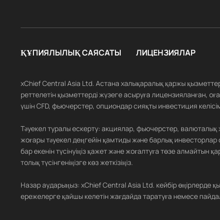
ҚҰПИЯЛЫЛЫҚ САЯСАТЫ
ЛИЦЕНЗИЯЛАР
xChief Central Asia Ltd. Астана халықаралық қаржы қызметт
реттелетін қызметтерді жүзеге асыруға лицензияланған, оған
үшін CFD, фьючерстер, опциондар сияқты инвестиция келісім
Тәуекел туралы ескерту: акциялар, фьючерстер, валюталық
жоғары тәуекел деңгейін қамтиды және барлық инвесторлар 
бар екенін түсінуіңіз қажет және жоғалтуға төзе алмайтын
толық түсінгеніңізге көз жеткізіңіз.
Назар аударыңыз: xChief Central Asia Ltd. кейбір өңірлерд
ережелерге қайшы келетін жағдайда таратуға немесе пайда