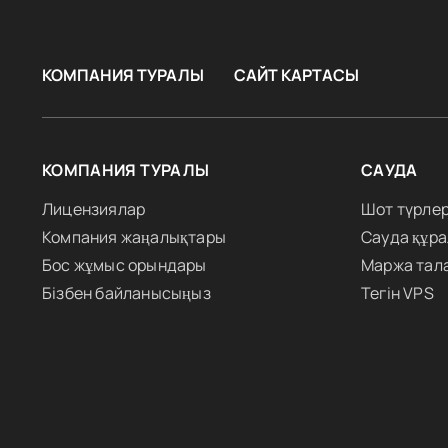
КОМПАНИЯ ТУРАЛЫ
САЙТ КАРТАСЫ
КОМПАНИЯ ТУРАЛЫ
САУДА
Лицензиялар
Шот түрлер
Компания жаңалықтары
Сауда құр
Бос жұмыс орындары
Маржа тал
Бізбен байланысыңыз
Тегін VPS