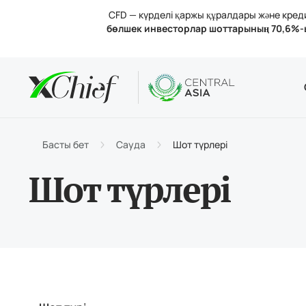
CFD — күрделі қаржы құралдары және кредит
бөлшек инвесторлар шоттарының 70,6%-
Шарттар
Үстелдік 
Аналитик
Компания
Шот тү
MetaTr
Анали
Лицен
Сауда
MetaT
Пайыз
Компа
Басты бет
Сауда
Шот түрлері
Қараж
MetaTr
Бізбе
Шот түрлері