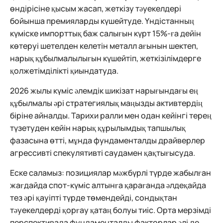
өндірісіне қысым жасап, жеткізу тәуекелдері
бойынша премияларды күшейтуде. Үндістанның
күміске импорттық баж салығын күрт 15%-ға дейін
көтеруі шетелден келетін металл ағынын шектеп,
нарық құбылмалылығын күшейтіп, жеткізілімдерге
қолжетімділікті қиындатуда.
2026 жылы күміс әлемдік шикізат нарығындағы ең
құбылмалы әрі стратегиялық маңызды активтердің
біріне айналды. Тарихи ралли мен одан кейінгі терең
түзетуден кейін нарық құрылымдық тапшылық
фазасына өтті, мұнда фундаменталды драйверлер
агрессивті спекулятивті саудамен қақтығысуда.
Еске саламыз: позициялар мәжбүрлі түрде жабылған
жағдайда спот-күміс алтынға қарағанда әлдеқайда
тез әрі қауіпті түрде төмендейді, сондықтан
тәуекелдерді қорғау қатаң болуы тиіс. Орта мерзімді
перспективада фундаменталды факторлар әлі де