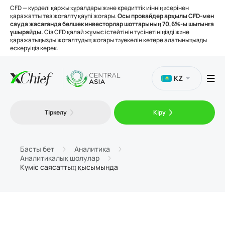
CFD — күрделі қаржы құралдары және кредиттік иіннің әсерінен
қаражатты тез жоғалту қаупі жоғары.
Осы провайдер арқылы CFD-мен
сауда жасағанда бөлшек инвесторлар шоттарының 70,6%-ы шығынға
ұшырайды.
Сіз CFD қалай жұмыс істейтінін түсінетініңізді және
қаражатыңызды жоғалтудың жоғары тәуекелін көтере алатыныңызды
ескеруіңіз керек.
KZ
Сауда
Тіркелу
Кіру
Платформалар
Басты бет
Аналитика
Аналитикалық шолулар
Құралдар
Күміс саясаттың қысымында
Біз туралы