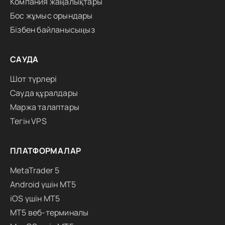
Компания жаңалықтары
Бос жұмыс орындары
Бізбен байланысыңыз
САУДА
Шот түрлері
Сауда құралдары
Маржа талаптары
Тегін VPS
ПЛАТФОРМАЛАР
MetaTrader 5
Android үшін MT5
iOS үшін MT5
MT5 веб-терминалы