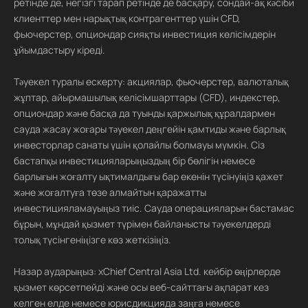
ретінде де, негізгі тарап ретінде де басқару, сондай-ақ кәсіби
клиенттер мен нарықтық контрагенттер үшін CFD,
фьючерстер, опциондар сияқты инвестиция келісімдерін
ұйымдастыру кіреді.
Тәуекел туралы ескерту: акциялар, фьючерстер, валюталық
жұптар, айырмашылық келісімшарттары (CFD), индекстер,
опциондар және басқа да туынды қаржылық құралдармен
сауда жасау жоғары тәуекел деңгейін қамтиды және барлық
инвесторлар санаты үшін қолайлы болмауы мүмкін. Сіз
бастапқы инвестицияларыңыздың бір бөлігін немесе
барлығын жоғалту ықтималдығы бар екенін түсінуіңіз қажет
және жоғалтуға төзе алмайтын қаражатты
инвестицияламауыңыз тиіс. Сауда операцияларын бастамас
бұрын, мұндай қызмет түрімен байланысты тәуекелдерді
толық түсінгеніңізге көз жеткізіңіз.
Назар аударыңыз: xChief Central Asia Ltd. кейбір өңірлерде
қызмет көрсетпейді және осы веб-сайттағы ақпарат кез
келген елде немесе юрисдикцияда заңға немесе