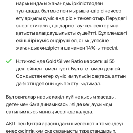
нарығындағы жаһандық іркілістерден
туындады, бұл мыс пен мырыш өндірісіне әсер
ету арқылы күміс өндірісін тежеп отыр. Перудегі
энергетикалық дағдарыс тау-кен секторына
қатысты алаңдаушылықты күшейтті. Бұл әлемдегі
екінші ірі күміс өндіруші ел, оның үлесіне
жаһандық өндірістің шамамен 14%-ы тиесілі.
Нәтижесінде Gold/Silver Ratio көрсеткіші 55
деңгейінен төмен түсті. Бұл өте төмен деңгей.
Сондықтан егер күміс импульсін сақтаса, алтын
да біртіндеп оны қуып жетуі ықтимал.
Бұл оқиғалар нарық көңіл-күйіне қысым жасады,
дегенмен баға динамикасы әлі де кең ауқымды
сатылым қысымының әсерінде қалуда.
АҚШ пен Қытай арасындағы шиеленістің төмендеуі
өнеркәсіптік күміске сұранысты тұрақтандырып,