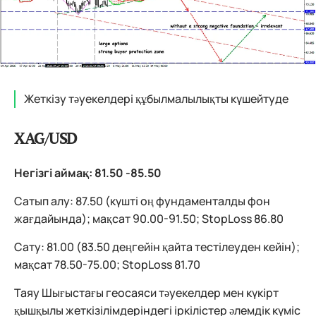
Жеткізу тәуекелдері құбылмалылықты күшейтуде
XAG/USD
Негізгі аймақ: 81.50 -85.50
Сатып алу: 87.50 (күшті оң фундаменталды фон
жағдайында); мақсат 90.00-91.50; StopLoss 86.80
Сату: 81.00 (83.50 деңгейін қайта тестілеуден кейін);
мақсат 78.50-75.00; StopLoss 81.70
Таяу Шығыстағы геосаяси тәуекелдер мен күкірт
қышқылы жеткізілімдеріндегі іркілістер әлемдік күміс