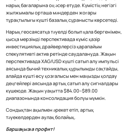
нарық бағаларына оң әсер етуде. Күмістің негізгі
жылжымалы орташа мәндерден жоғары
тұрақтылығы күшті базалық сұранысты көрсетеді.
Нарық геосаясатқа тәуелді болып қала бергенімен,
қысқа мерзімді перспективада күміс қазір
инвестициялық драйверлерсіз қарапайым
спекулятивті актив ретінде саудалануда. Жақын
перспективада XAG/USD күшті сатып алу импульсі
аясында бычий техникалық құрылымды сақтайды,
алайда күшті өсу қозғалысы мен маңызды қолдау
деңгейлері аясында артық сатып алу сигналдары
күшеюде. Жақын уақытта $84.00–$89.00
диапазонында консолидация болуы мүмкін.
Сондықтан ақылмен әрекет етіп, артық
тәуекелдерден аулақ болайық.
Баршаңызға профит!