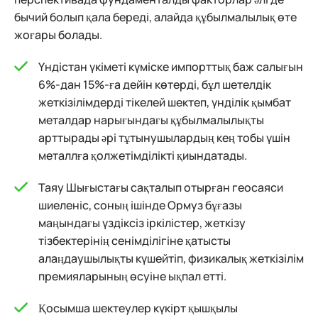
бычий болып қала береді, алайда құбылмалылық өте
жоғары болады.
Үндістан үкіметі күміске импорттық баж салығын
6%-дан 15%-ға дейін көтерді, бұл шетелдік
жеткізілімдерді тікелей шектеп, үнділік қымбат
металдар нарығындағы құбылмалылықты
арттырады әрі тұтынушылардың кең тобы үшін
металлға қолжетімділікті қиындатады.
Таяу Шығыстағы сақталып отырған геосаяси
шиеленіс, соның ішінде Ормуз бұғазы
маңындағы үздіксіз іркілістер, жеткізу
тізбектерінің сенімділігіне қатысты
алаңдаушылықты күшейтіп, физикалық жеткізілім
премияларының өсуіне ықпал етті.
Қосымша шектеулер күкірт қышқылы