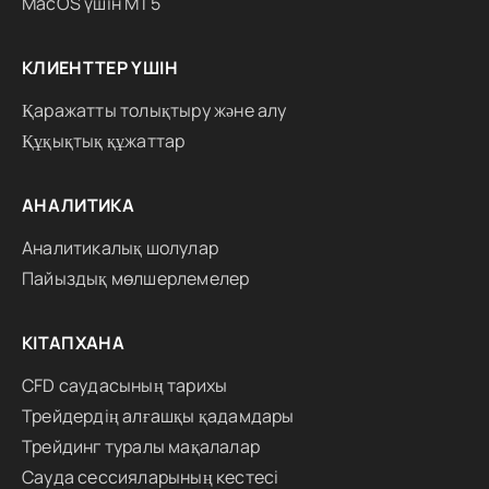
MacOS үшін MT5
КЛИЕНТТЕР ҮШІН
Қаражатты толықтыру және алу
Құқықтық құжаттар
АНАЛИТИКА
Аналитикалық шолулар
Пайыздық мөлшерлемелер
КІТАПХАНА
CFD саудасының тарихы
Трейдердің алғашқы қадамдары
Трейдинг туралы мақалалар
Сауда сессияларының кестесі