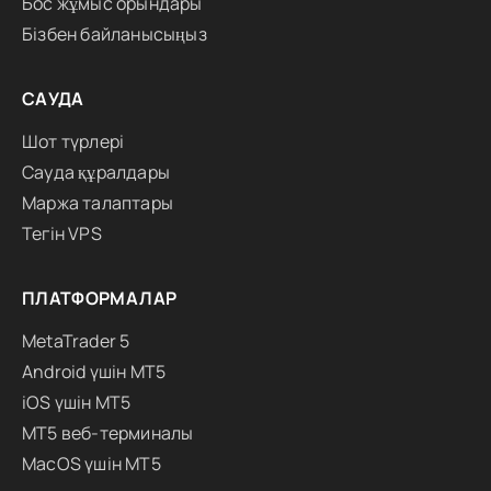
Бос жұмыс орындары
Бізбен байланысыңыз
САУДА
Шот түрлері
Сауда құралдары
Маржа талаптары
Тегін VPS
ПЛАТФОРМАЛАР
MetaTrader 5
Android үшін MT5
iOS үшін MT5
MT5 веб-терминалы
MacOS үшін MT5