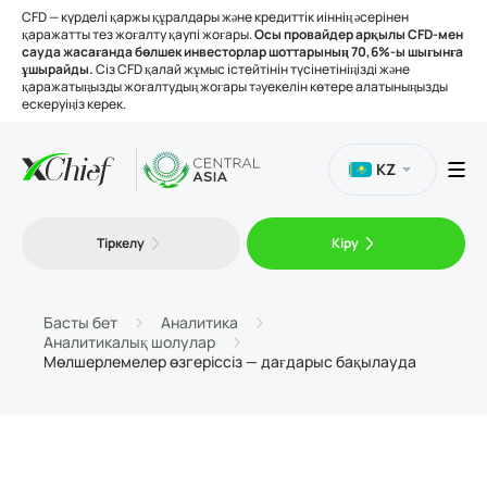
CFD — күрделі қаржы құралдары және кредиттік иіннің әсерінен
қаражатты тез жоғалту қаупі жоғары.
Осы провайдер арқылы CFD-мен
сауда жасағанда бөлшек инвесторлар шоттарының 70,6%-ы шығынға
ұшырайды.
Сіз CFD қалай жұмыс істейтінін түсінетініңізді және
қаражатыңызды жоғалтудың жоғары тәуекелін көтере алатыныңызды
ескеруіңіз керек.
KZ
Сауда
Тіркелу
Кіру
Платформалар
Басты бет
Аналитика
Аналитикалық шолулар
Құралдар
Мөлшерлемелер өзгеріссіз — дағдарыс бақылауда
Біз туралы