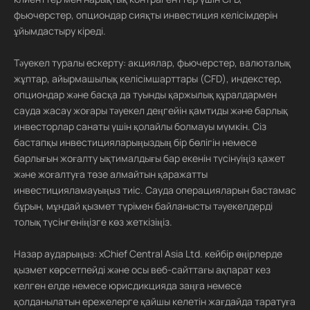
фьючерстер, опциондар сияқты инвестиция келісімдерін
ұйымдастыру кіреді.
Тәуекел туралы ескерту: акциялар, фьючерстер, валюталық
жұптар, айырмашылық келісімшарттары (CFD), индекстер,
опциондар және басқа да туынды қаржылық құралдармен
сауда жасау жоғары тәуекел деңгейін қамтиды және барлық
инвесторлар санаты үшін қолайлы болмауы мүмкін. Сіз
бастапқы инвестицияларыңыздың бір бөлігін немесе
барлығын жоғалту ықтималдығы бар екенін түсінуіңіз қажет
және жоғалтуға төзе алмайтын қаражатты
инвестицияламауыңыз тиіс. Сауда операцияларын бастамас
бұрын, мұндай қызмет түрімен байланысты тәуекелдерді
толық түсінгеніңізге көз жеткізіңіз.
Назар аударыңыз: xChief Central Asia Ltd. кейбір өңірлерде
қызмет көрсетпейді және осы веб-сайттағы ақпарат кез
келген елде немесе юрисдикцияда заңға немесе
қолданылатын ережелерге қайшы келетін жағдайда таратуға