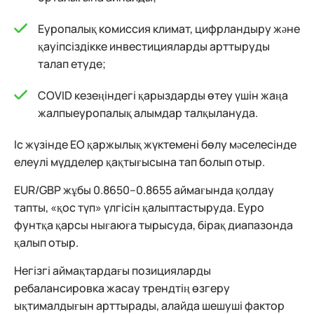
Еуропалық комиссия климат, цифрландыру және
қауіпсіздікке инвестицияларды арттыруды
талап етуде;
COVID кезеңіндегі қарыздарды өтеу үшін жаңа
жалпыеуропалық алымдар талқылануда.
Іс жүзінде ЕО қаржылық жүктемені бөлу мәселесінде
елеулі мүдделер қақтығысына тап болып отыр.
EUR/GBP жұбы 0.8650–0.8655 аймағында қолдау
тапты, «қос түп» үлгісін қалыптастыруда. Еуро
фунтқа қарсы нығаюға тырысуда, бірақ диапазонда
қалып отыр.
Негізгі аймақтардағы позицияларды
ребалансировка жасау трендтің өзгеру
ықтималдығын арттырады, алайда шешуші фактор