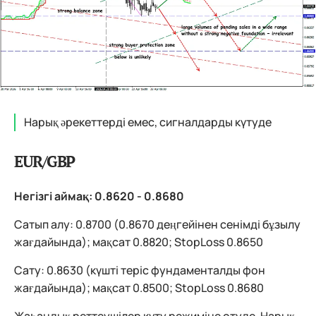
Нарық әрекеттерді емес, сигналдарды күтуде
EUR/GBP
Негізгі аймақ: 0.8620 - 0.8680
Сатып алу: 0.8700 (0.8670 деңгейінен сенімді бұзылу
жағдайында); мақсат 0.8820; StopLoss 0.8650
Сату: 0.8630 (күшті теріс фундаменталды фон
жағдайында); мақсат 0.8500; StopLoss 0.8680