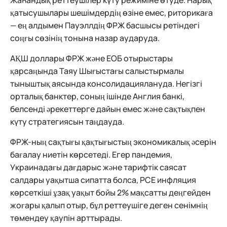
Жаһандық реттеушілер күту режиміне өтуде. Нарық
қатысушылары шешімдердің өзіне емес, риторикаға
— ең алдымен Пауэллдің ФРЖ басшысы ретіндегі
соңғы сөзінің тонына назар аударуда.
АҚШ доллары ФРЖ және ЕОБ отырыстары
қарсаңында Таяу Шығыстағы салыстырмалы
тыныштық аясында консолидациялануда. Негізгі
орталық банктер, соның ішінде Англия банкі,
белсенді әрекеттерге дайын емес және сақтықпен
күту стратегиясын таңдауда.
ФРЖ-ның сақтығы қақтығыстың экономикалық әсерін
бағалау ниетін көрсетеді. Егер пандемия,
Украинадағы дағдарыс және тарифтік саясат
салдары уақытша сипатта болса, PCE инфляция
көрсеткіші ұзақ уақыт бойы 2% мақсатты деңгейден
жоғары қалып отыр, бұл реттеушіге деген сенімнің
төмендеу қаупін арттырады.