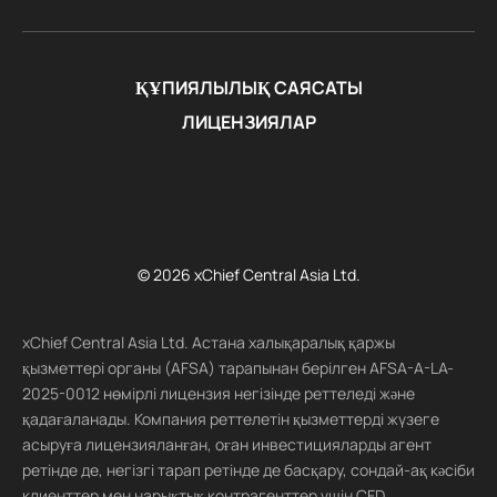
ҚҰПИЯЛЫЛЫҚ САЯСАТЫ
ЛИЦЕНЗИЯЛАР
© 2026 xChief Central Asia Ltd.
xChief Central Asia Ltd. Астана халықаралық қаржы
қызметтері органы (AFSA) тарапынан берілген AFSA-A-LA-
2025-0012 нөмірлі лицензия негізінде реттеледі және
қадағаланады. Компания реттелетін қызметтерді жүзеге
асыруға лицензияланған, оған инвестицияларды агент
ретінде де, негізгі тарап ретінде де басқару, сондай-ақ кәсіби
клиенттер мен нарықтық контрагенттер үшін CFD,