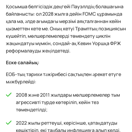
Қосымша белгісіздік деңгейі Пауэллдің болашағына
байланысты: ол 2028 жылға дейін FOMC құрамында
қала ма, әлде ағымдағы мерзімі аяқталғаннан кейін
қызметтен кете ме. Оның кетуі Трамптың позициясын
күшейтіп, мөлшерлемелерді төмендету циклін
жақындатуы мүмкін, сондай-ақ Кевин Уоршқа ФРЖ
реформалауды жеңілдетеді.
Еске салайық:
ЕОБ-тың тарихи тәжірибесі сақтықпен әрекет етуге
мәжбүрлейді:
2008 және 2011 жылдары мөлшерлемелер тым
агрессивті түрде көтеріліп, кейін тез
төмендетілді;
2022 жылы реттеуші, керісінше, қатаңдатуды
кешіктіріп, екі таңбалы инфляцияға алып келді.