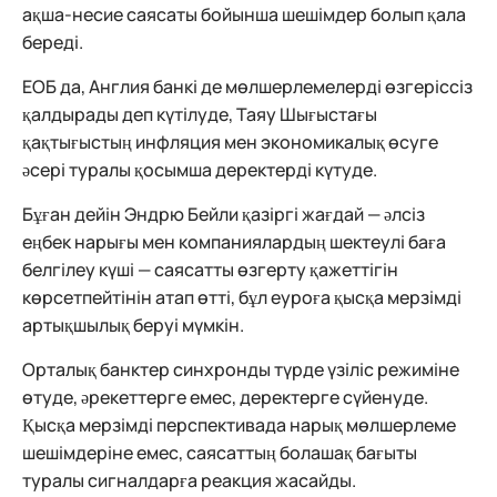
ақша-несие саясаты бойынша шешімдер болып қала
береді.
ЕОБ да, Англия банкі де мөлшерлемелерді өзгеріссіз
қалдырады деп күтілуде, Таяу Шығыстағы
қақтығыстың инфляция мен экономикалық өсуге
әсері туралы қосымша деректерді күтуде.
Бұған дейін Эндрю Бейли қазіргі жағдай — әлсіз
еңбек нарығы мен компаниялардың шектеулі баға
белгілеу күші — саясатты өзгерту қажеттігін
көрсетпейтінін атап өтті, бұл еуроға қысқа мерзімді
артықшылық беруі мүмкін.
Орталық банктер синхронды түрде үзіліс режиміне
өтуде, әрекеттерге емес, деректерге сүйенуде.
Қысқа мерзімді перспективада нарық мөлшерлеме
шешімдеріне емес, саясаттың болашақ бағыты
туралы сигналдарға реакция жасайды.