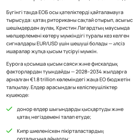
Бүгінгі таңда ЕОБ осы қателіктерді қайталамауға
тырысуда: қатаң риториканы сақтай отырып, асығыс
шешімдерден аулақ. Кристин Лагардтың маусымда
мөлшерлемені көтеру мүмкіндігі туралы кез келген
сигналдары EUR/USD үшін шешуші болады — әлсіз
ишаралар жұпқа қысым түсіруі мүмкін.
Еуроға қосымша қысым саяси және фискалдық
факторлардан туындайды — 2028–2034 жылдарға
арналған €1.8 trillion көлеміндегі жаңа ЕО бюджетін
талқылау. Елдер арасындағы келіспеушіліктер
күшеюде:
донор елдер шығындарды қысқартуды және
қатаң негіздемені талап етуде;
Кипр шиеленіскен пікірталастардың
орталығына айналды;