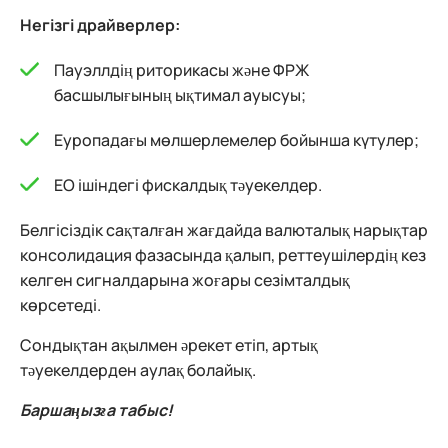
Негізгі драйверлер:
Пауэллдің риторикасы және ФРЖ
басшылығының ықтимал ауысуы;
Еуропадағы мөлшерлемелер бойынша күтулер;
ЕО ішіндегі фискалдық тәуекелдер.
Белгісіздік сақталған жағдайда валюталық нарықтар
консолидация фазасында қалып, реттеушілердің кез
келген сигналдарына жоғары сезімталдық
көрсетеді.
Сондықтан ақылмен әрекет етіп, артық
тәуекелдерден аулақ болайық.
Баршаңызға табыс!