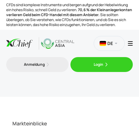
CFDs sind komplexe Instrumente und bergen aufgrund der Hebelwirkung
ein hohes Risiko, schnell Geld zu verlieren.
70,6 % der Kleinanlegerkonten
verlieren Geld beim CFD-Handel mit diesem Anbieter.
Sie sollten
überlegen, ob Sie verstehen, wie CFDs funktionieren, und ob Sie es sich
leisten können, das hohe Risiko einzugehen, Ihr Geld zu verlieren.
DE
Handel
Anmeldung
Login
Plattformen
Handelsinstrumente
Unternehmen
Markteinblicke