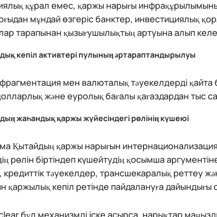
иялық құрал емес, қаржы нарығы инфрақұрылымыны
рғыдан мұндай өзгеріс банктер, инвестициялық қо
лар тарапынан қызығушылықтың артуына алып келе
дық кепіл активтері пулының әртараптандырылуы
 фрагментация мен валюталық тәуекелдерді қайта
долларлық және еуролық бағалы қағаздардан тыс са
дың жаһандық қаржы жүйесіндегі рөлінің күшеюі
ама Қытайдың қаржы нарығын интернационализаци
ің рөлін біртіндеп күшейтудің қосымша аргументі
, кредиттік тәуекелдер, трансшекаралық реттеу ж
н қаржылық кепіл ретінде пайдалануға дайындығы 
clear бұл механизмді іске асырса, нарықтар маңыз