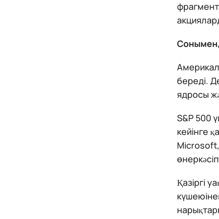
фрагмента
акциялард
Сонымен, 
Америкал
береді. 
ядросы жә
S&P 500 ү
кейінге қ
Microsoft
өнеркәсіп
Қазіргі у
күшеюінен
нарықтары