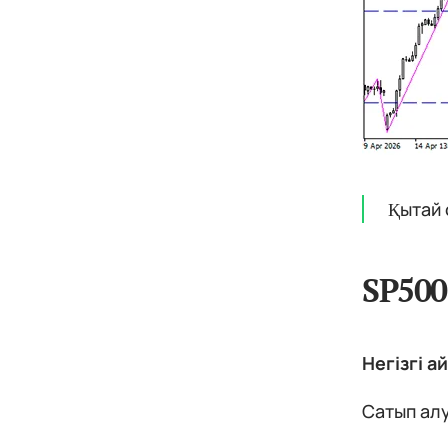
Қытай 
SP500
Негізгі а
Сатып алу