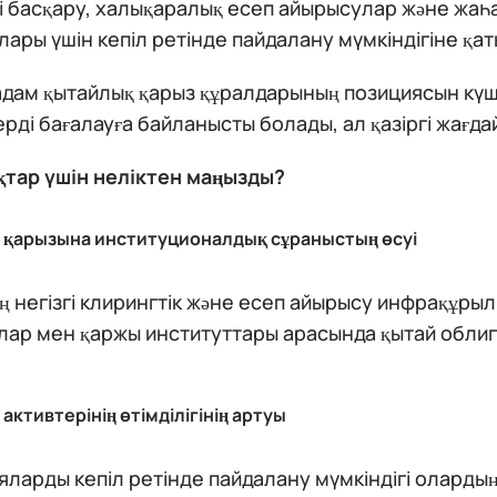
ті басқару, халықаралық есеп айырысулар және жа
ары үшін кепіл ретінде пайдалану мүмкіндігіне қат
дам қытайлық қарыз құралдарының позициясын күше
рді бағалауға байланысты болады, ал қазіргі жағдай
қтар үшін неліктен маңызды?
 қарызына институционалдық сұраныстың өсуі
 негізгі клирингтік және есеп айырысу инфрақұры
лар мен қаржы институттары арасында қытай облиг
активтерінің өтімділігінің артуы
ларды кепіл ретінде пайдалану мүмкіндігі оларды