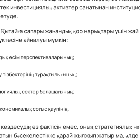
 тек инвестициялық активтер санатынан институци
 өтуде.
Қытайға сапары жаһандық қор нарықтары үшін жай 
үктесіне айналуы мүмкін:
дық өсім перспективаларының;
у тізбектерінің тұрақтылығының;
логиялық сектор болашағының;
кономикалық соғыс қаупінің.
кездесудің өз фактісін емес, оның стратегиялық н
атын бәсекелестікке қарай жылжып жатыр ма, әлде