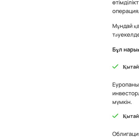
өтімділік
операциял
Мұндай қа
тәуекелде
Бұл нары
Қытай
Еуропаның
инвестор
мүмкін.
Қытай 
Облигация