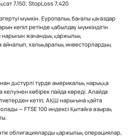
сат 7,150; StopLoss 7,420
гертуі мүмкін. Еуропалық бағалы қағаздар
рын кепіл ретінде қабылдау мүмкіндігін
ыз нарығын жаһандық қаржылық
а айналып, халықаралық инвесторлардың
нан дәстүрлі түрде америкалық нарыққа
 келуінен көбірек пайда көреді. Алайда
тивтерден кетіп, АҚШ нарығына қайта
болады — FTSE 100 индексі Қытайға азырақ
ты.
втік облигацияларды қаржылық операциялар,