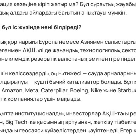
ция кезеңіне кіріп жатыр ма? Бұл сұрақтың жауаб
ың алдағы айлардағы бағытын анықтауы мүмкін.
бұл іс жүзінде нені білдіреді?
ық қор нарығы Еуропа немесе Азиямен салыстырған
Дегенмен АҚШ әлі де жаһандық технологиялық сек
не әлемдік резервтік валютаның эмитенті ретіндег
шін келіссөздердің оң нәтижесі — сауда арналарын
алдырылуы — күшті бычий катализатор болады. Бұл әс
, Amazon, Meta, Caterpillar, Boeing, Nike және Starb
тік компаниялар үшін маңызды.
ақытта институционалдық инвесторлар АҚШ-тағы р
, Big Tech-ке қысымның артуынан, жеткізу тізбекте
ндағы геосаяси күйзелістерден қауіптенеді. Егер к