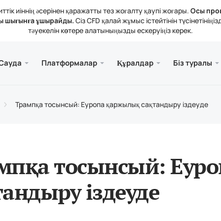
тік иіннің әсерінен қаражатты тез жоғалту қаупі жоғары.
Осы про
ы шығынға ұшырайды.
Сіз CFD қалай жұмыс істейтінін түсінетіні
тәуекелін көтере алатыныңызды ескеруіңіз керек.
және веб.
а
 туралы
Қызме
Ұялы 
Кітапх
Заңды
Сауда
Платформалар
Құралдар
Біз туралы
рлері
ader 5
тикалық шолулар
зиялар
Тегі
Meta
Трей
Құқы
 құралдары
rader 5 Веб-терминалы
дық мөлшерлемелер
ния жаңалықтары
Meta
Трампқа тосынсый: Еуропа қаржылық сақтандыру іздеуде
атты толықтыру және алу
ader 5 (MacOS үшін)
н байланысыңыз
мпқа тосынсый: Еур
тандыру іздеуде