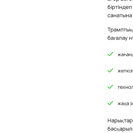
біртіндеп
санатына
Трамптың 
бағалау н
жаһан
жеткіз
техно
жаңа э
Нарықтар 
басқарыл