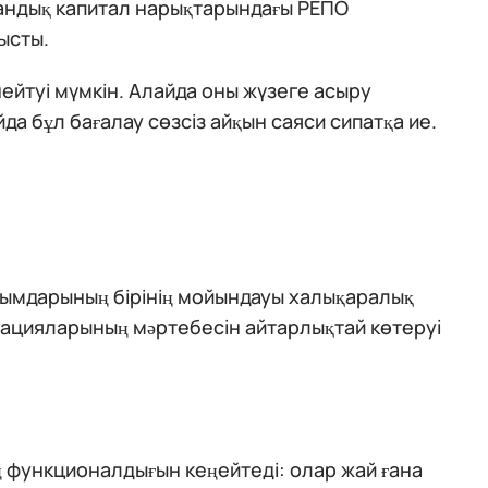
һандық капитал нарықтарындағы РЕПО
ысты.
йтуі мүмкін. Алайда оны жүзеге асыру
да бұл бағалау сөзсіз айқын саяси сипатқа ие.
лымдарының бірінің мойындауы халықаралық
ацияларының мәртебесін айтарлықтай көтеруі
ң функционалдығын кеңейтеді: олар жай ғана