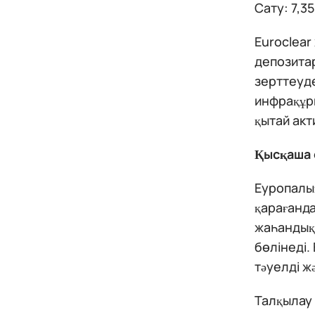
Сату: 7,3
Euroclear
депозитар
зерттеуд
инфрақұр
қытай акт
Қысқаша 
Еуропалы
қарағанда
жаһандық 
бөлінеді.
тәуелді ж
Талқылау