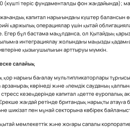
50 (күшті теріс фундаменталды фон жағдайында); мақ
 жаһандық капитал нарығындағы күштер балансын өз
ийі қаржылық операциялар үшін қытай облигацияла
е. Егер бұл бастама мақұлданса, ол Қытайдың қар
ылымға интеграциялау жолындағы маңызды қадамғ
ивтеріне қызығушылығын арттыруы мүмкін.
еске салайық
қ қор нарығы бағалау мультипликаторлары тұрғысы
 арзанырақ көрінеді және әлемдік сауданың қалпына
стресс кезеңдерінде капитал әдетте еуропалық ак
 Ерекше жағдай ретінде британдық нарықты атауға 
әне шикізат пен мұнай секторына көбірек байланыс
 қытай мемлекеттік және жоғары сапалы корпорати