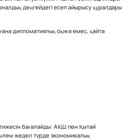
оналдық деңгейдегі есеп айырысу құралдары
ғана дипломатиялық оқиға емес, қайта
әтижесін бағалайды: АҚШ пен Қытай
 әлем жедел түрде экономикалық