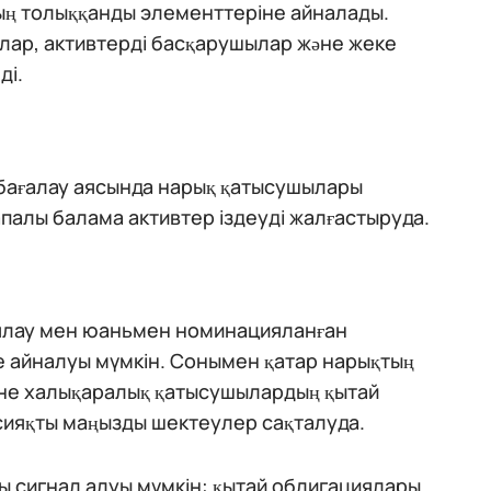
ң толыққанды элементтеріне айналады.
рлар, активтерді басқарушылар және жеке
ді.
 бағалау аясында нарық қатысушылары
палы балама активтер іздеуді жалғастыруда.
ялау мен юаньмен номинацияланған
не айналуы мүмкін. Сонымен қатар нарықтың
әне халықаралық қатысушылардың қытай
сияқты маңызды шектеулер сақталуда.
ды сигнал алуы мүмкін: қытай облигациялары