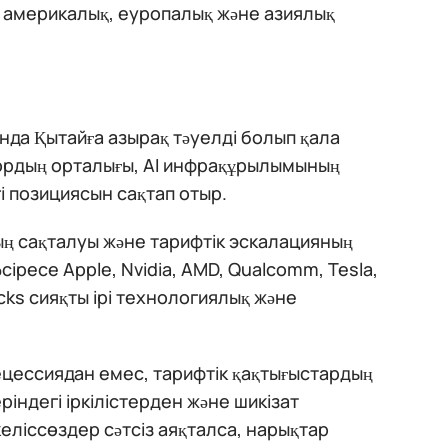
ы америкалық, еуропалық және азиялық
да Қытайға азырақ тәуелді болып қала
тордың орталығы, AI инфрақұрылымының
і позициясын сақтап отыр.
ың сақталуы және тарифтік эскалацияның
іресе Apple, Nvidia, AMD, Qualcomm, Tesla,
ucks сияқты ірі технологиялық және
ецессиядан емес, тарифтік қақтығыстардың
ріндегі іркілістерден және шикізат
еліссөздер сәтсіз аяқталса, нарықтар