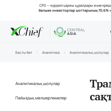
CFD — күрделі қаржы құралдары және кредит
бөлшек инвесторлар шоттарының 70,6%-
Шарттар
Үстелдік 
Аналитик
Компания
Шот тү
MetaTr
Анали
Лицен
Сауда
MetaT
Пайыз
Компа
Басты бет
Аналитика
Аналитикалық шолулар
Қараж
MetaTr
Бізбе
Тра
Аналитикалық шолулар
сақ
Пайыздық мөлшерлемелер