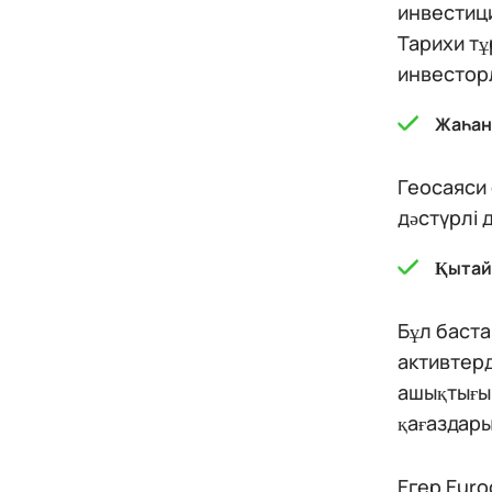
инвестиц
Тарихи тұ
инвестор
Жаһан
Геосаяси
дәстүрлі 
Қытай
Бұл баст
активтерд
ашықтығы
қағаздары
Егер Euro