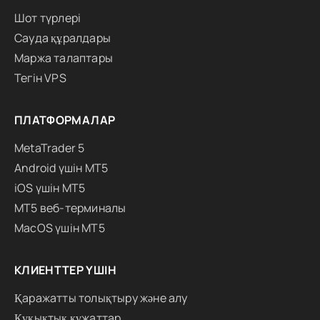
Шот түрлері
Сауда құралдары
Маржа талаптары
Тегін VPS
ПЛАТФОРМАЛАР
MetaTrader 5
Android үшін MT5
iOS үшін MT5
MT5 веб-терминалы
MacOS үшін MT5
КЛИЕНТТЕР ҮШІН
Қаражатты толықтыру және алу
Құқықтық құжаттар