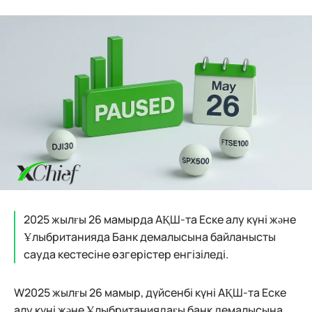
2025 жылғы 26 мамырда АҚШ-та Еске алу күні және
Ұлыбританияда Банк демалысына байланысты
сауда кестесіне өзгерістер енгізіледі.
W2025 жылғы 26 мамыр, дүйсенбі күні АҚШ-та Еске
алу күні және Ұлыбританиядағы банк демалысына