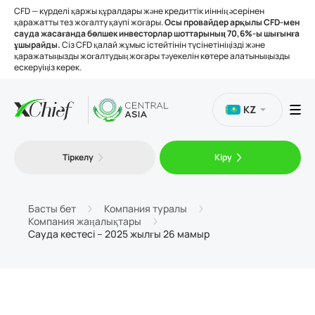
CFD — күрделі қаржы құралдары және кредиттік иіннің әсерінен
қаражатты тез жоғалту қаупі жоғары.
Осы провайдер арқылы CFD-мен
сауда жасағанда бөлшек инвесторлар шоттарының 70,6%-ы шығынға
ұшырайды.
Сіз CFD қалай жұмыс істейтінін түсінетініңізді және
қаражатыңызды жоғалтудың жоғары тәуекелін көтере алатыныңызды
ескеруіңіз керек.
KZ
Сауда
Тіркелу
Кіру
Платформалар
Басты бет
Компания туралы
Компания жаңалықтары
Құралдар
Сауда кестесі – 2025 жылғы 26 мамыр
Біз туралы