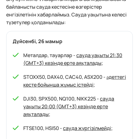
байланысты сауда кестесіне өзгерістер
енгізілетінін хабарлаймыз. Сауда уақытына келесі
түзетулер қолданылады:
Дүйсенбі, 26 мамыр
Металдар, тауарлар -
сауда уақыты 21:30
(GMT+3) кезінде ерте аяқталады
;
STOXX50, DAX40, CAC40, ASX200 -
әдеттегі
кесте бойынша жұмыс істейді
;
DJI30, SPX500, NQ100, NIKK225 -
сауда
уақыты 20:00 (GMT+3) кезінде ерте
аяқталады
;
FTSE100, HSI50 -
сауда жүргізілмейді
;