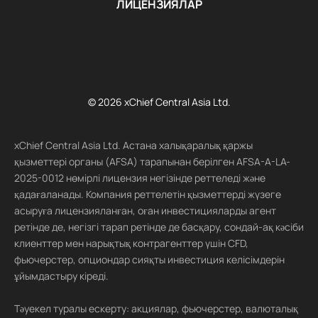
ЛИЦЕНЗИЯЛАР
© 2026 xChief Central Asia Ltd.
xChief Central Asia Ltd. Астана халықаралық қаржы
қызметтері органы (AFSA) тарапынан берілген AFSA-A-LA-
2025-0012 нөмірлі лицензия негізінде реттеледі және
қадағаланады. Компания реттелетін қызметтерді жүзеге
асыруға лицензияланған, оған инвестицияларды агент
ретінде де, негізгі тарап ретінде де басқару, сондай-ақ кәсіби
клиенттер мен нарықтық контрагенттер үшін CFD,
фьючерстер, опциондар сияқты инвестиция келісімдерін
ұйымдастыру кіреді.
Тәуекел туралы ескерту: акциялар, фьючерстер, валюталық