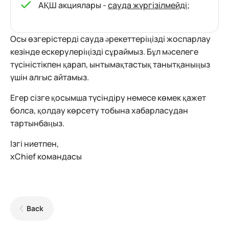
АҚШ акциялары -
сауда жүргізілмейді
;
Осы өзгерістерді сауда әрекеттеріңізді жоспарлау
кезінде ескерулеріңізді сұраймыз. Бұл мәселеге
түсіністікпен қарап, ынтымақтастық танытқаныңыз
үшін алғыс айтамыз.
Егер сізге қосымша түсіндіру немесе көмек қажет
болса, қолдау көрсету тобына хабарласудан
тартынбаңыз.
Ізгі ниетпен,
xChief командасы
Back