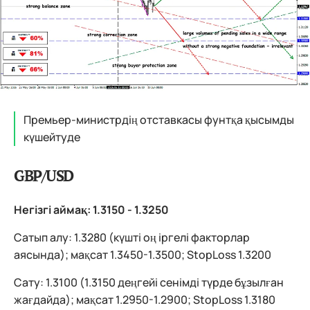
Премьер-министрдің отставкасы фунтқа қысымды
күшейтуде
GBP/USD
Негізгі аймақ: 1.3150 - 1.3250
Сатып алу: 1.3280 (күшті оң іргелі факторлар
аясында); мақсат 1.3450-1.3500; StopLoss 1.3200
Сату: 1.3100 (1.3150 деңгейі сенімді түрде бұзылған
жағдайда); мақсат 1.2950-1.2900; StopLoss 1.3180