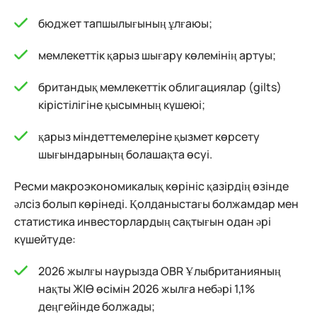
бюджет тапшылығының ұлғаюы;
мемлекеттік қарыз шығару көлемінің артуы;
британдық мемлекеттік облигациялар (gilts)
кірістілігіне қысымның күшеюі;
қарыз міндеттемелеріне қызмет көрсету
шығындарының болашақта өсуі.
Ресми макроэкономикалық көрініс қазірдің өзінде
әлсіз болып көрінеді. Қолданыстағы болжамдар мен
статистика инвесторлардың сақтығын одан әрі
күшейтуде:
2026 жылғы наурызда OBR Ұлыбританияның
нақты ЖІӨ өсімін 2026 жылға небәрі 1,1%
деңгейінде болжады;