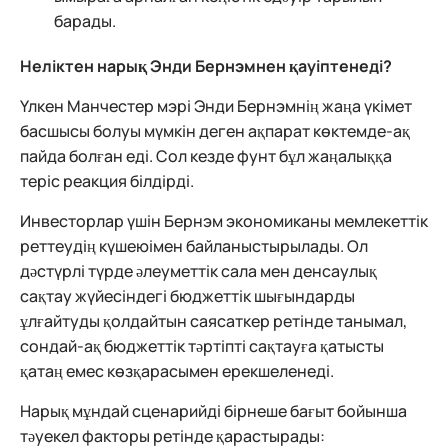
барады.
Неліктен нарық Энди Бернэмнен қауіптенеді?
Үлкен Манчестер мэрі Энди Бернэмнің жаңа үкімет
басшысы болуы мүмкін деген ақпарат көктемде-ақ
пайда болған еді. Сол кезде фунт бұл жаңалыққа
теріс реакция білдірді.
Инвесторлар үшін Бернэм экономиканы мемлекеттік
реттеудің күшеюімен байланыстырылады. Ол
дәстүрлі түрде әлеуметтік сала мен денсаулық
сақтау жүйесіндегі бюджеттік шығындарды
ұлғайтуды қолдайтын саясаткер ретінде танымал,
сондай-ақ бюджеттік тәртіпті сақтауға қатысты
қатаң емес көзқарасымен ерекшеленеді.
Нарық мұндай сценарийді бірнеше бағыт бойынша
тәуекел факторы ретінде қарастырады: