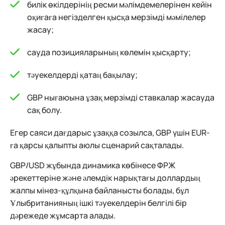
билік өкілдерінің ресми мәлімдемелерінен кейін
оқиғаға негізделген қысқа мерзімді мәмілелер
жасау;
сауда позицияларының көлемін қысқарту;
тәуекелдерді қатаң бақылау;
GBP нығаюына ұзақ мерзімді ставкалар жасауда
сақ болу.
Егер саяси дағдарыс ұзаққа созылса, GBP үшін EUR-
ға қарсы қалыпты аюлы сценарий сақталады.
GBP/USD жұбында динамика көбінесе ФРЖ
әрекеттеріне және әлемдік нарықтағы доллардың
жалпы мінез-құлқына байланысты болады, бұл
Ұлыбританияның ішкі тәуекелдерін белгілі бір
дәрежеде жұмсарта алады.