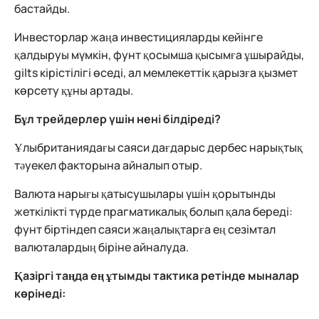
бастайды.
Инвесторлар жаңа инвестицияларды кейінге
қалдыруы мүмкін, фунт қосымша қысымға ұшырайды,
gilts кірістілігі өседі, ал мемлекеттік қарызға қызмет
көрсету құны артады.
Бұл трейдерлер үшін нені білдіреді?
Ұлыбританиядағы саяси дағдарыс дербес нарықтық
тәуекел факторына айналып отыр.
Валюта нарығы қатысушылары үшін қорытынды
жеткілікті түрде прагматикалық болып қала береді:
фунт біртіндеп саяси жаңалықтарға ең сезімтал
валюталардың біріне айналуда.
Қазіргі таңда ең ұтымды тактика ретінде мыналар
көрінеді: