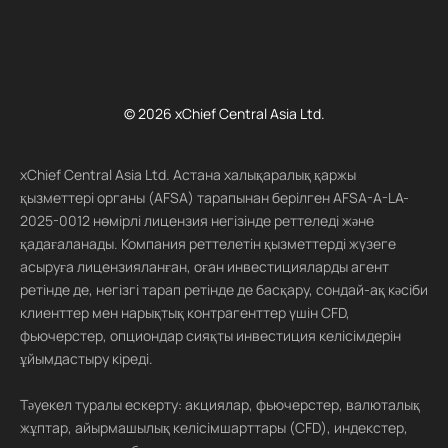
© 2026 xChief Central Asia Ltd.
xChief Central Asia Ltd. Астана халықаралық қаржы
қызметтері органы (AFSA) тарапынан берілген AFSA-A-LA-
2025-0012 нөмірлі лицензия негізінде реттеледі және
қадағаланады. Компания реттелетін қызметтерді жүзеге
асыруға лицензияланған, оған инвестицияларды агент
ретінде де, негізгі тарап ретінде де басқару, сондай-ақ кәсіби
клиенттер мен нарықтық контрагенттер үшін CFD,
фьючерстер, опциондар сияқты инвестиция келісімдерін
ұйымдастыру кіреді.
Тәуекел туралы ескерту: акциялар, фьючерстер, валюталық
жұптар, айырмашылық келісімшарттары (CFD), индекстер,