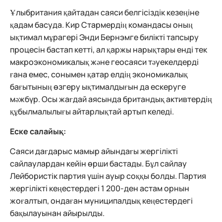
Ұлыбритания қайтадан саяси белгісіздік кезеңіне
қадам басуда. Кир Стармердің командасы оның
ықтимал мұрагері Энди Бернэмге билікті тапсыру
процесін бастап кетті, ал қаржы нарықтары енді тек
макроэкономикалық және геосаяси тәуекелдерді
ғана емес, сонымен қатар елдің экономикалық
бағытының өзгеру ықтималдығын да ескеруге
мәжбүр. Осы жағдай аясында британдық активтердің
құбылмалылығы айтарлықтай артып келеді.
Еске салайық:
Саяси дағдарыс мамыр айындағы жергілікті
сайлаулардан кейін өрши бастады. Бұл сайлау
Лейбористік партия үшін ауыр соққы болды. Партия
жергілікті кеңестердегі 1 200-ден астам орнын
жоғалтып, ондаған муниципалдық кеңестердегі
бақылауынан айырылды.