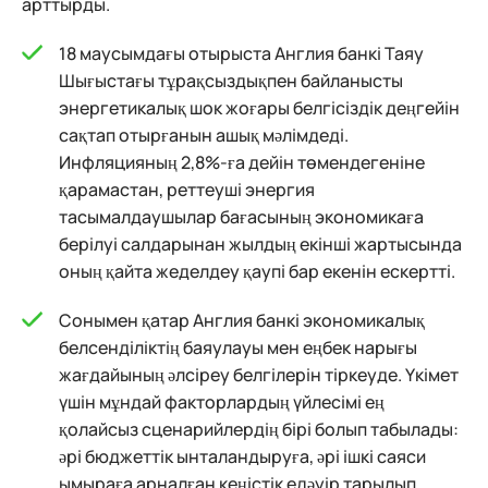
арттырды.
18 маусымдағы отырыста Англия банкі Таяу
Шығыстағы тұрақсыздықпен байланысты
энергетикалық шок жоғары белгісіздік деңгейін
сақтап отырғанын ашық мәлімдеді.
Инфляцияның 2,8%-ға дейін төмендегеніне
қарамастан, реттеуші энергия
тасымалдаушылар бағасының экономикаға
берілуі салдарынан жылдың екінші жартысында
оның қайта жеделдеу қаупі бар екенін ескертті.
Сонымен қатар Англия банкі экономикалық
белсенділіктің баяулауы мен еңбек нарығы
жағдайының әлсіреу белгілерін тіркеуде. Үкімет
үшін мұндай факторлардың үйлесімі ең
қолайсыз сценарийлердің бірі болып табылады:
әрі бюджеттік ынталандыруға, әрі ішкі саяси
ымыраға арналған кеңістік едәуір тарылып