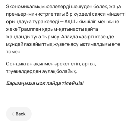
Экономикалық мәселелерді шешуден бөлек, жаңа
премьер-министрге тағы бір күрделі саяси міндетті
орындауға тура келеді — АҚШ әкімшілігімен және
жеке Трамппен қарым-қатынасты қайта
жандандыруға тырысу. Алайда қазіргі кезеңде
мұндай ғажайыптың жүзеге асу ықтималдығы өте
төмен.
Сондықтан ақылмен әрекет етіп, артық
тәуекелдерден аулақ болайық.
Баршаңызға мол пайда тілейміз!
Back