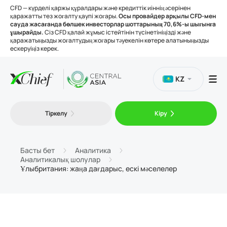
CFD — күрделі қаржы құралдары және кредиттік иіннің әсерінен
қаражатты тез жоғалту қаупі жоғары.
Осы провайдер арқылы CFD-мен
сауда жасағанда бөлшек инвесторлар шоттарының 70,6%-ы шығынға
ұшырайды.
Сіз CFD қалай жұмыс істейтінін түсінетініңізді және
қаражатыңызды жоғалтудың жоғары тәуекелін көтере алатыныңызды
ескеруіңіз керек.
KZ
Сауда
Тіркелу
Кіру
Платформалар
Басты бет
Аналитика
Аналитикалық шолулар
Құралдар
Ұлыбритания: жаңа дағдарыс, ескі мәселелер
Біз туралы