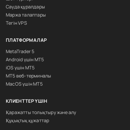
Сауда құралдары
Маржа талаптары
Тегін VPS
ПЛАТФОРМАЛАР
MetaTrader 5
Android үшін MT5
iOS үшін MT5
MT5 веб-терминалы
MacOS үшін MT5
КЛИЕНТТЕР ҮШІН
Қаражатты толықтыру және алу
Құқықтық құжаттар