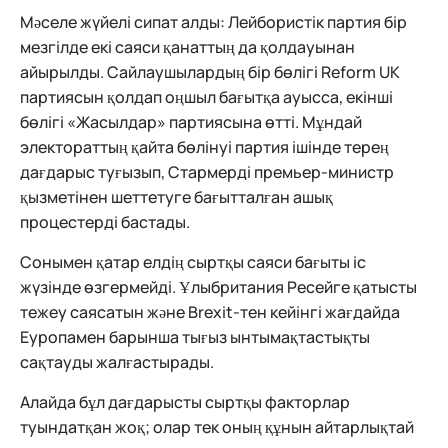
Мәселе жүйелі сипат алды: Лейбористік партия бір
мезгілде екі саяси қанаттың да қолдауынан
айырылды. Сайлаушылардың бір бөлігі Reform UK
партиясын қолдап оңшыл бағытқа ауысса, екінші
бөлігі «Жасылдар» партиясына өтті. Мұндай
электораттың қайта бөлінуі партия ішінде терең
дағдарыс туғызып, Стармерді премьер-министр
қызметінен шеттетуге бағытталған ашық
процестерді бастады.
Сонымен қатар елдің сыртқы саяси бағыты іс
жүзінде өзгермейді. Ұлыбритания Ресейге қатысты
тежеу саясатын және Brexit-тен кейінгі жағдайда
Еуропамен барынша тығыз ынтымақтастықты
сақтауды жалғастырады.
Алайда бұл дағдарысты сыртқы факторлар
туындатқан жоқ; олар тек оның құнын айтарлықтай