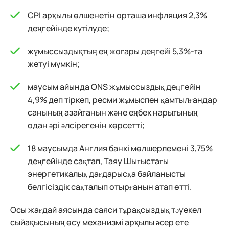
CPI арқылы өлшенетін орташа инфляция 2,3%
деңгейінде күтілуде;
жұмыссыздықтың ең жоғары деңгейі 5,3%-ға
жетуі мүмкін;
маусым айында ONS жұмыссыздық деңгейін
4,9% деп тіркеп, ресми жұмыспен қамтылғандар
санының азайғанын және еңбек нарығының
одан әрі әлсірегенін көрсетті;
18 маусымда Англия банкі мөлшерлемені 3,75%
деңгейінде сақтап, Таяу Шығыстағы
энергетикалық дағдарысқа байланысты
белгісіздік сақталып отырғанын атап өтті.
Осы жағдай аясында саяси тұрақсыздық тәуекел
сыйақысының өсу механизмі арқылы әсер ете