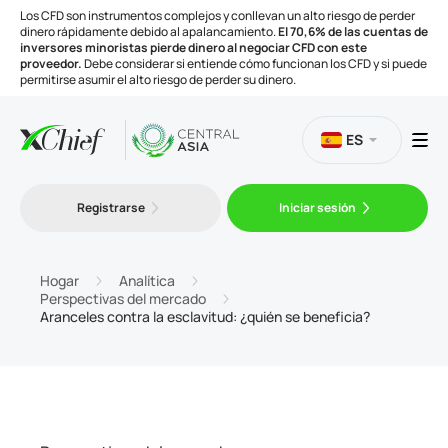
Los CFD son instrumentos complejos y conllevan un alto riesgo de perder
dinero rápidamente debido al apalancamiento.
El 70,6% de las cuentas de
inversores minoristas pierde dinero al negociar CFD con este
proveedor.
Debe considerar si entiende cómo funcionan los CFD y si puede
permitirse asumir el alto riesgo de perder su dinero.
ES
Trading
Registrarse
Iniciar sesión
Plataformas
Hogar
Analítica
Perspectivas del mercado
Aranceles contra la esclavitud: ¿quién se beneficia?
Herramientas
Compañía