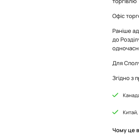
торгівлю 
Офіс торг
Раніше ад
до Розділ
одночасн
Для Сполу
Згідно з 
Канада
Китай,
Чому це 