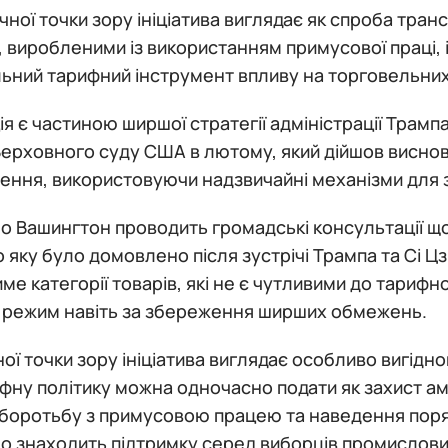
чної точки зору ініціатива виглядає як спроба тра
 виробленими із використанням примусової праці, 
ьний тарифний інструмент впливу на торговельних
я є частиною ширшої стратегії адміністрації Трамп
ерховного суду США в лютому, який дійшов виснов
ення, використовуючи надзвичайні механізми для
о Вашингтон проводить громадські консультації щ
о яку було домовлено після зустрічі Трампа та Сі Цз
ме категорії товарів, які не є чутливими до тари
й режим навіть за збереження ширших обмежень.
ної точки зору ініціатива виглядає особливо вигідн
фну політику можна одночасно подати як захист ам
 боротьбу з примусовою працею та наведення порядк
о знаходить підтримку серед виборців промислови