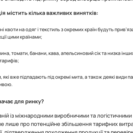
я містить кілька важливих винятків:
ні квоти на одяг і текстиль з окремих країн будуть прив’я
ції цими країнами;
ина, томати, банани, кава, апельсиновий сік та низка інш
тарифів;
, які вже підпадають під окремі мита, а також деякі види 
тивою.
начає для ринку?
ній із міжнародними виробничими та логістичними
е лише про потенційне збільшення тарифних витрат
ї, підтвердження походження продукції та перевірки