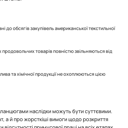
зані до обсягів закупівель американської текстильної
их продовольчих товарів повністю звільняються від
палива та хімічної продукції не охоплюються цією
 ланцюгами наслідки можуть бути суттєвими.
, а й про жорсткіші вимоги щодо розкриття
 відсутності примусової праці на всіх етапах