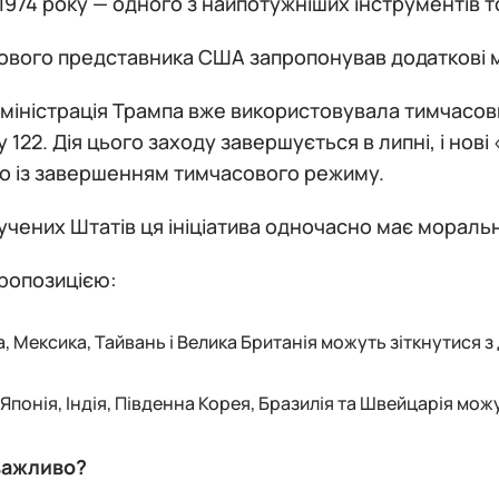
1974 року — одного з найпотужніших інструментів 
ового представника США запропонував додаткові ми
міністрація Трампа вже використовувала тимчасови
у 122. Дія цього заходу завершується в липні, і нов
о із завершенням тимчасового режиму.
чених Штатів ця ініціатива одночасно має моральн
пропозицією:
, Мексика, Тайвань і Велика Британія можуть зіткнутися 
 Японія, Індія, Південна Корея, Бразилія та Швейцарія мож
важливо?