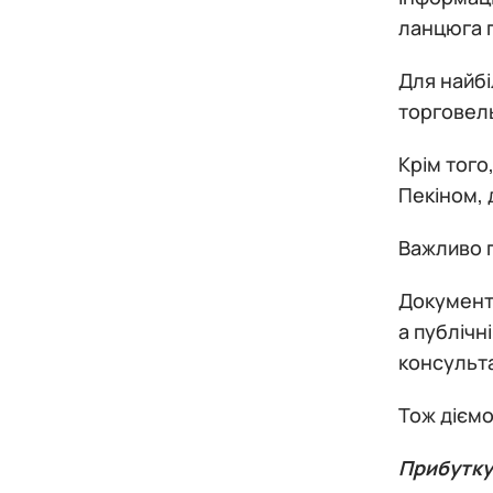
ланцюга 
Для найбі
торговель
Крім того
Пекіном, 
Важливо п
Документ
а публічн
консульта
Тож діємо
Прибутку