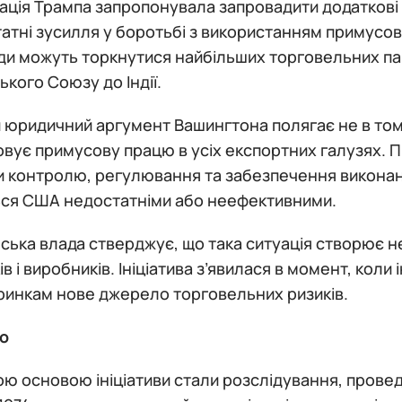
ація Трампа запропонувала запровадити додаткові 
атні зусилля у боротьбі з використанням примусов
ди можуть торкнутися найбільших торговельних пар
кого Союзу до Індії.
юридичний аргумент Вашингтона полягає не в тому
вує примусову працю в усіх експортних галузях. Пр
 контролю, регулювання та забезпечення виконанн
ся США недостатніми або неефективними.
ька влада стверджує, що така ситуація створює н
ів і виробників. Ініціатива з’явилася в момент, кол
ринкам нове джерело торговельних ризиків.
о
 основою ініціативи стали розслідування, проведе