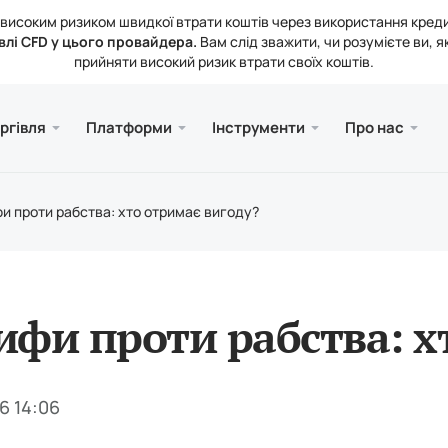
 з високим ризиком швидкої втрати коштів через використання кред
влі CFD у цього провайдера.
Вам слід зважити, чи розумієте ви, я
прийняти високий ризик втрати своїх коштів.
та Web
а
Сервіс
Mobile
Бібліо
Юриди
ргівля
Платформи
Інструменти
Про нас
ахунків
ader 5
ика ринку
ювання
Безк
Meta
Стат
Юрид
і інструменти
рмінал MetaTrader 5
тні ставки
 компанії
Meta
и проти рабства: хто отримає вигоду?
ення та виведення коштів
ader 5 для MacOS
кти
ифи проти рабства: х
6 14:06