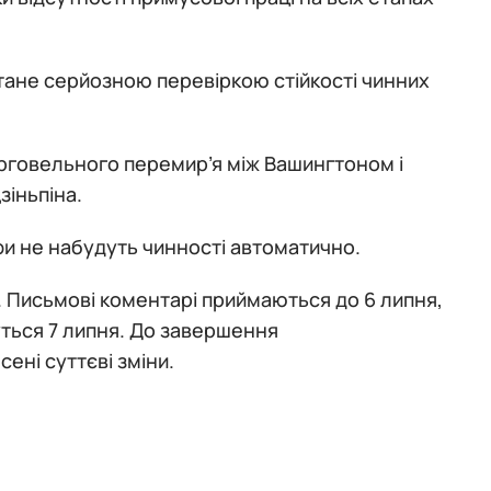
тане серйозною перевіркою стійкості чинних
орговельного перемир’я між Вашингтоном і
зіньпіна.
фи не набудуть чинності автоматично.
Письмові коментарі приймаються до 6 липня,
уться 7 липня. До завершення
ені суттєві зміни.