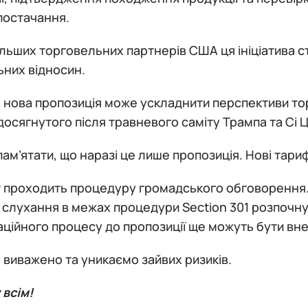
постачання.
льших торговельних партнерів США ця ініціатива с
них відносин.
, нова пропозиція може ускладнити перспективи т
досягнутого після травневого саміту Трампа та Сі Ц
ам’ятати, що наразі це лише пропозиція. Нові тари
 проходить процедуру громадського обговорення. 
і слухання в межах процедури Section 301 розпочн
ційного процесу до пропозиції ще можуть бути внес
 виважено та уникаємо зайвих ризиків.
 всім!