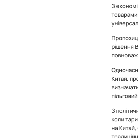
З економі
товарами,
універсал
Пропозиці
рішення В
повноваж
Одночасн
Китай, пр
визначати
пільгови
З політич
коли тари
на Китай,
традиційн