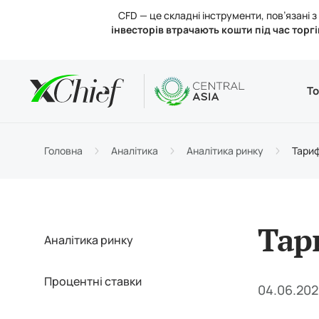
CFD — це складні інструменти, пов’язані
інвесторів втрачають кошти під час торгі
Умови
Desktop 
Аналітик
Про нас
То
Типи р
MetaTr
Аналіт
Регул
Торгов
Веб-те
Процен
Новини
Головна
Аналітика
Аналітика ринку
Тариф
Поповн
MetaTr
Конта
Тар
Аналітика ринку
Процентні ставки
04.06.202