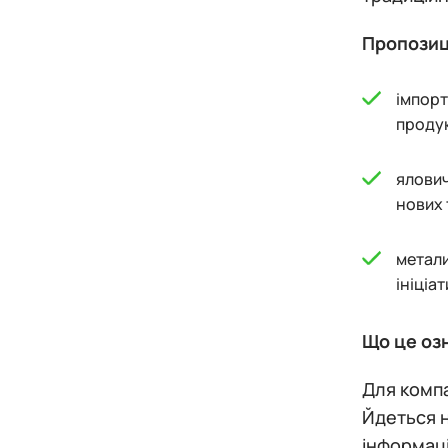
Пропозиці
імпорт
продук
ялович
нових 
метали
ініціа
Що це оз
Для компа
Йдеться н
інформаці