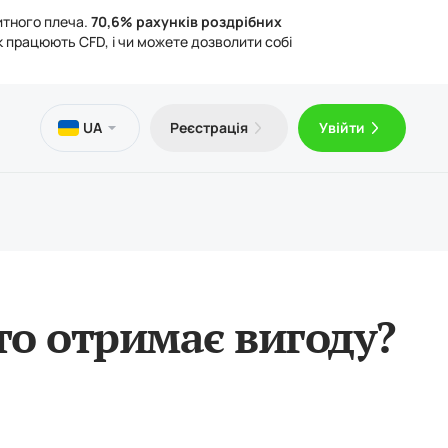
итного плеча.
70,6% рахунків роздрібних
к працюють CFD, і чи можете дозволити собі
и
тека
чна інформація
UA
Реєстрація
Увійти
оштовний VPS
Trader 5 для Android
ті про торгівлю
ичні документи
Trader 5 для iOS
то отримає вигоду?