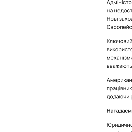
Адміністр
на недост
Нові захо
Європейсь
Ключовий 
використо
механізми
вважають
Американс
працівник
додаючи 
Нагадаєм
Юридичною