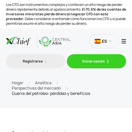
Los CFD son instrumentos complejos y conllevan un alto riesgo de perder
dinero rápidamente debido al apalancamiento.
El 70,6% de las cuentas de
inversores minoristas pierde dinero al negociar CFD con este
proveedor.
Debe considerar si entiende cómo funcionan los CFD y si puede
permitirse asumir el alto riesgo de perder su dinero.
ES
Trading
Registrarse
Iniciar sesión
Plataformas
Hogar
Analítica
Perspectivas del mercado
Guerra del petróleo: pérdidas y beneficios
Herramientas
Compañía