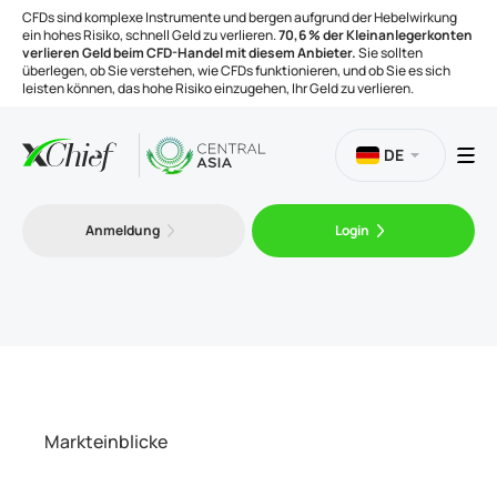
CFDs sind komplexe Instrumente und bergen aufgrund der Hebelwirkung
ein hohes Risiko, schnell Geld zu verlieren.
70,6 % der Kleinanlegerkonten
verlieren Geld beim CFD-Handel mit diesem Anbieter.
Sie sollten
überlegen, ob Sie verstehen, wie CFDs funktionieren, und ob Sie es sich
leisten können, das hohe Risiko einzugehen, Ihr Geld zu verlieren.
DE
Handel
Anmeldung
Login
Plattformen
Handelsinstrumente
Unternehmen
Markteinblicke