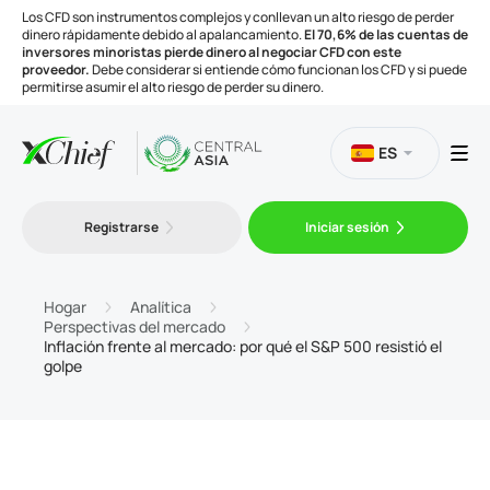
Los CFD son instrumentos complejos y conllevan un alto riesgo de perder
dinero rápidamente debido al apalancamiento.
El 70,6% de las cuentas de
inversores minoristas pierde dinero al negociar CFD con este
proveedor.
Debe considerar si entiende cómo funcionan los CFD y si puede
permitirse asumir el alto riesgo de perder su dinero.
ES
Trading
Registrarse
Iniciar sesión
Plataformas
Hogar
Analítica
Perspectivas del mercado
Inflación frente al mercado: por qué el S&P 500 resistió el
Herramientas
golpe
Compañía