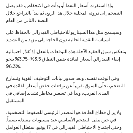
وإذا استقرت أسعار النفط أو بدأت في الانخفاض، فقد يصل
التضخم إلى ذروته المحلية خلال هذا الربع، ثم يبدأ بالتراجع خلال
النصف الثاني من العام.
وسيسمح مثل هذا السيناريو للاحتياطي الفيدرالي بالحفاظ على
السياسة النقدية الحالية دون الحاجة إلى مزيد من التشديد.
وتعكس سوق العقود الآجلة هذه التوقعات بالفعل. إذ تُقدَّر احتمالية
إبقاء الفيدرالي أسعار الفائدة ضمن النطاق 3.5%–3.75% بنحو
96.3%.
وفي الوقت نفسه، وبعد صدور بيانات التوظيف القوية وتسارع
التضخم، تخلّى السوق تقريباً عن توقعات خفض أسعار الفائدة في
المدى القريب، وبدأ في تسعير مخاطر تشديد إضافي في
المستقبل.
ولا يزال قطاع الطاقة هو المصدر الرئيسي للضغوط التضخمية،
في حين يبقى التضخم الأساسي عند مستويات معتدلة نسبياً.
وحتى اجتماع الاحتياطي الفيدرالي في 17 يونيو، ستظل العوامل