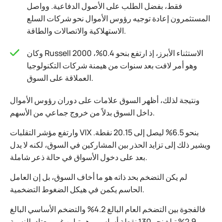
فقط، بفضل الطلب على الأصول الدفاعية. وواصل
المستثمرون إعادة توجيه رؤوس الأموال نحو شركات السلع
الاستهلاكية والاتصالات والطاقة.
وكان Russell 2000 الاستثناء الأبرز، إذ ارتفع بنحو 0.4%،
وهو أمر لافت بعد سنوات من هيمنة شركات التكنولوجيا
العملاقة على السوق.
ونتيجة لذلك، أظهر السوق علامات على دوران رؤوس الأموال
داخل السوق بدلاً من خروج جماعي من الأسهم.
وارتفع مؤشر التقلبات VIX بنحو 6.5% ليصل إلى 20.15 نقطة.
ويشير ذلك إلى تزايد الحذر بين المشاركين في السوق، لكنه لا يدل
بعد على دخول الأسواق في حالة ذعر شاملة.
لم يكن التضخم بحد ذاته هو ما أخاف السوق، بل إن العامل
الحاسم يكمن في هيكل الضغوط التضخمية.
فالفجوة بين التضخم العام البالغ 4.2% والتضخم الأساسي البالغ
2.9% تبلغ نحو 130 نقطة أساس، وهو تباين غير معتاد بالنسبة