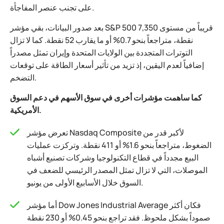
على تجنب عنصر المفاجأة.
بعد صدور البيانات، بقي مؤشر S&P 500 قريباً من مستوى 7,350
نقطة، متراجعاً بنحو 0.7% أو ما يقارب 52 نقطة. كما لا تزال
التوترات المتجددة بين الولايات المتحدة وإيران تمثل مصدراً
إضافياً لعدم اليقين، إذ تزيد من تأثير أسعار الطاقة على توقعات
التضخم.
كما ساهمت مؤشرات أخرى في سوق الأسهم في دعم السوق
الأمريكية.
تعرض مؤشر Nasdaq Composite لأكبر قدر من
الضغوط، متراجعاً بنحو 1.6% أو 411 نقطة. وتركزت عمليات
البيع مجدداً في قطاع التكنولوجيا وشركات تصنيع أشباه
الموصلات، التي لا تزال تمثل المصدر الرئيسي للضعف في
السوق خلال الأسابيع الأولى من يونيو.
أما مؤشر Dow Jones Industrial Average فكان أكثر
صموداً بشكل ملحوظ. فقد تراجع بنحو 0.45% أو 230 نقطة