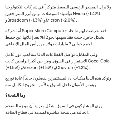
ولا يزال المصدر الرئيسي للضغط متركزاً في شركات التكنولوجيا
وأشباه الموصلات. ومن أبرز المتراجعين: Nvidia (-1.4%)
وBroadcom (-1.3%) وMicron (-2.0%).
أما شركة Super Micro Computer فقد تعرضت لهبوط حاد
بشكل خاص، حيث فقد سهمها نحو 12% بعد إعلانها عن خطط
لجمع حوالي 7 مليارات دولار من رأس المال الإضافي.
وفي المقابل، تواصل القطاعات الدفاعية لعب دور عامل
الاستقرار في السوق. ومن بين أكبر الرابحين كانت Coca-Cola
(+1.5%) وVerizon (+1.5%) وChevron (+1.2%).
وتؤكد هذه الديناميكيات أن المستثمرين يفضلون حالياً إعادة توزيع
رؤوس الأموال داخل السوق بدلاً من الخروج الكامل منه.
وما النتيجة؟
يرى المشاركون في السوق بشكل متزايد أن موجة التضخم
الحالية هي نتيجة مباشرة لصدمة في قطاع الطاقة.