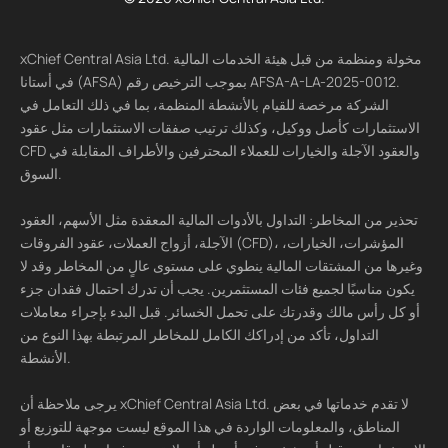
xChief Central Asia Ltd. مخولة ومنظمة من قبل هيئة الخدمات المالية
في أستانا (AFSA) بموجب الترخيص رقم AFSA-A-LA-2025-0012.
الشركة مرخصة للقيام بالأنشطة المنظمة، بما في ذلك التعامل في
الاستثمارات كأصل ووكيل، وكذلك ترتيب صفقات الاستثمارات مثل عقود
CFD والعقود الآجلة والخيارات للعملاء المحترفين والأطراف المقابلة في
السوق.
تحذير من المخاطر: التداول بالأدوات المالية المعقدة مثل الأسهم، العقود
الآجلة، أزواج العملات، عقود الفروقات (CFD)، المؤشرات، الخيارات،
وغيرها من المشتقات المالية ينطوي على مستوى عالٍ من المخاطر وقد لا
يكون مناسبًا لجميع فئات المستثمرين. يجب أن تدرك احتمال فقدان جزء
أو كل رأس مالك وقدرتك على تحمل الخسائر. قبل البدء بإجراء معاملات
التداول، تأكد من إدراكك الكامل للمخاطر المرتبطة بهذا النوع من
الأنشطة.
يرجى ملاحظة أن xChief Central Asia Ltd. لا تقدم خدماتها في بعض
المناطق، والمعلومات الواردة في هذا الموقع ليست موجهة للتوزيع أو