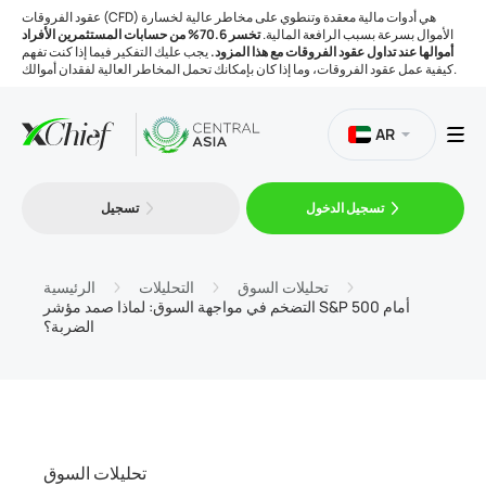
عقود الفروقات (CFD) هي أدوات مالية معقدة وتنطوي على مخاطر عالية لخسارة
الأموال بسرعة بسبب الرافعة المالية.
تخسر 70.6% من حسابات المستثمرين الأفراد
أموالها عند تداول عقود الفروقات مع هذا المزود.
يجب عليك التفكير فيما إذا كنت تفهم
كيفية عمل عقود الفروقات، وما إذا كان بإمكانك تحمل المخاطر العالية لفقدان أموالك.
AR
تسجيل الدخول
تسجيل
التداول
المنصات
تحليلات السوق
التحليلات
الرئيسية
التضخم في مواجهة السوق: لماذا صمد مؤشر S&P 500 أمام
الضربة؟
الأدوات
الشركة
تحليلات السوق