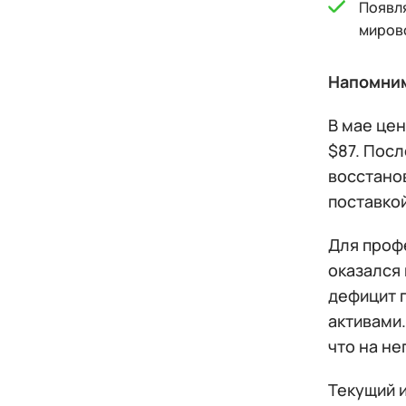
Появля
миров
Напомни
В мае цен
$87. Пос
восстано
поставкой
Для проф
оказался
дефицит 
активами
что на н
Текущий 