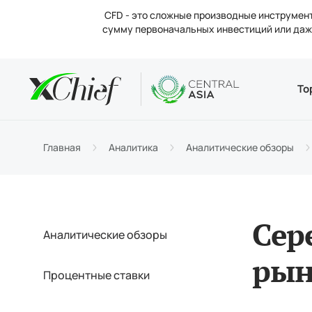
CFD - это сложные производные инструмент
сумму первоначальных инвестиций или даже
Условия
Десктоп 
Аналитик
О компан
То
Типы 
MetaTr
Анали
Новос
Торго
MetaTr
Проце
Конта
Главная
Аналитика
Аналитические обзоры
Маржи
Метат
Вакан
Сер
Аналитические обзоры
рын
Процентные ставки