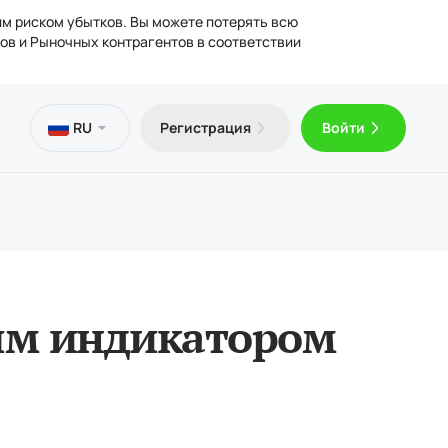
им риском убытков. Вы можете потерять всю
ов и Рыночных контрагентов в соответствии
сы
ьная
отека
ческая информация
RU
Регистрация
Войти
латный VPS
Trader 5 для Android
ьи о трейдинге
ензии
лнение и вывод средств
Trader 5 для iOS
дические документы
ым индикатором