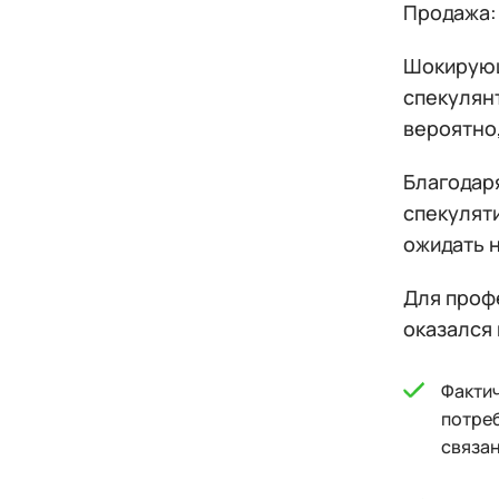
Продажа: 
Шокирующ
спекулянт
вероятно,
Благодар
спекулят
ожидать н
Для проф
оказался
Фактич
потреб
связан