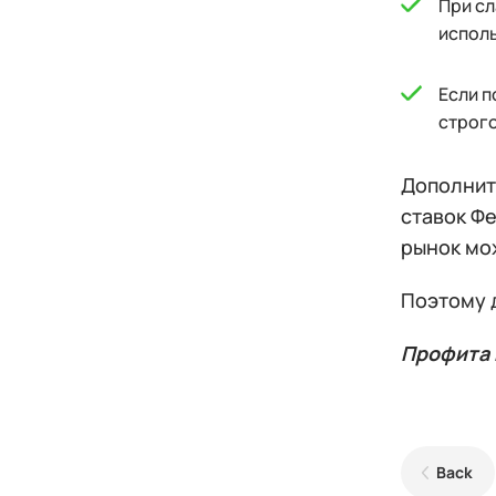
При сл
исполь
Если п
строго
Дополнит
ставок Ф
рынок мо
Поэтому 
Профита 
Back