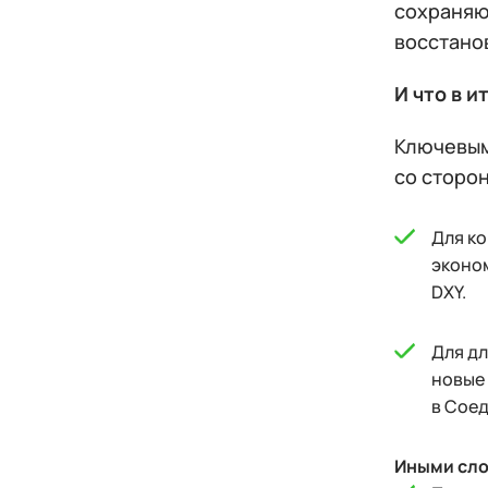
сохраняю
восстано
И что в и
Ключевым
со сторо
Для ко
эконом
DXY.
Для дл
новые 
в Сое
Иными сло