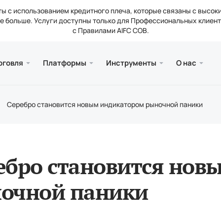
ы с использованием кредитного плеча, которые связаны с высок
 больше. Услуги доступны только для Профессиональных клиент
с Правилами AIFC COB.
и веб версия
а
ии
Серви
Мобил
Библи
Юриди
рговля
Платформы
Инструменты
О нас
счетов
ader 5
тические обзоры
ти компании
Бесп
Meta
Стат
Лиц
вые инструменты
ader 5 Веб-терминал
нтные ставки
кты
Попо
Meta
Юри
Серебро становится новым индикатором рыночной паники
нальные требования
рейдер 5 для MacOS
сии
ебро становится нов
очной паники