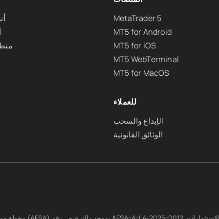
MetaTrader 5
أن
MT5 for Android
أ
MT5 for iOS
متطل
MT5 WebTerminal
MT5 for MacOS
للعملاء
الإيداع والسحب
الوثائق القانونية