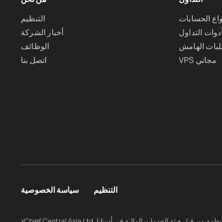
واع الحسابات
التنظيم
دوات التداول
أخبار الشركة
بات الهامش
الوظائف
VPS مجاني
اتصل بنا
التنظيم
سياسة الخصوصية
xChief Central Asia Ltd. مخولة ومنظمة من قبل هيئة الخدمات المالية في أستانا (AFSA) بموجب الترخيص رقم AFSA-A-LA-2025-0012. الشركة مرخصة للقيام بالأنشطة المنظمة، بما في ذلك التعامل في الاستثمارات