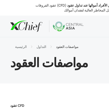
ين الأفراد أموالها عند تداول عقود
الشروط
تب والويب
التحليلات
نبذة عنا
لحسابات
MetaTr
 السوق
التنظيم
مواصفات العقود
التداول
الرئيسية
التداول
MetaTr
الفائدة
 الشركة
مواصفات العقود
والسحب
MetaTr
تصل بنا
عقود CFD