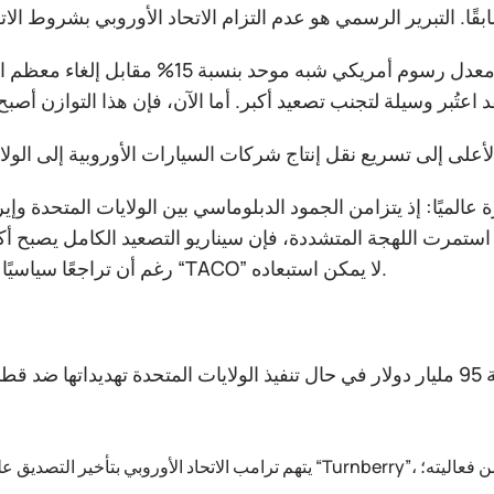
في البداية، كان الاتفاق يقضي بقبول الاتحاد الأوروبي معدل رسوم أمريكي شبه مو
لميًا: إذ يتزامن الجمود الدبلوماسي بين الولايات المتحدة وإي
ستمرت اللهجة المتشددة، فإن سيناريو التصعيد الكامل يصبح أكثر
رغم أن تراجعًا سياسيًا على طريقة “TACO” لا يمكن استبعاده.
أعد الاتحاد الأوروبي بالفعل قائمة تعريفات انتقامية بقيمة 95 مليار دولار في حال تنفيذ الولايات المتحدة تهديد
ديق على اتفاق “Turnberry”، ما يقلل من فعاليته؛