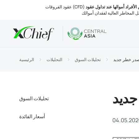
ين الأفراد أموالها عند تداول عقود
الشروط
تب والويب
التحليلات
نبذة عنا
لحسابات
MetaTr
 السوق
التنظيم
مصدر خطر جديد
تحليلات السوق
التحليلات
الرئيسية
التداول
MetaTr
الفائدة
 الشركة
والسحب
MetaTr
تصل بنا
جديد
تحليلات السوق
أسعار الفائدة
04.05.202