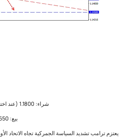
شراء: 1.1800 (عند اختراق حاسم لمستوى 1.1750)؛ الهدف 1.2000-1.2150؛ إيقاف الخسارة 1.1740
بيع: 1.1650 (على خلفية أساسية سلبية قوية)؛ الهدف 1.1500؛ إيقاف الخسارة 1.1720