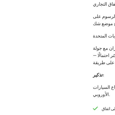
حد بنسبة 15% مقابل إلغاء معظم الرسوم على
ران مع جولة
 احتمالًا —
تذكير:
اتها ضد قطاع السيارات
الأوروبي.