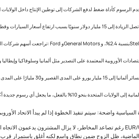
دم الرسوم كأداة ضغط لدفع الشركات إلى توطين الإنتاج داخل الولايات ا
اع أسعار السيارات وقطع الغيار؛
تصادات الأوروبية المعتمدة على التصدير مثل ألمانيا وسلوفاكيا وإيطاليا 
 يورو على المدى القصير و30 مليارًا على المدى الطويل؛
رغم تصاعد المخاطر، لا يزال المشترون يدعمون الاتجاه الصاعد لزوج EUR/USD، مدفوعين بضعف الدولار