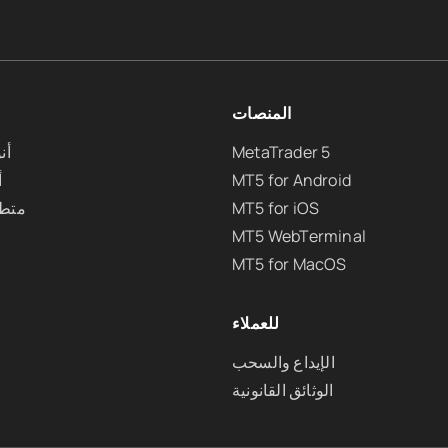
المنصات
MetaTrader 5
أن
MT5 for Android
أ
MT5 for iOS
متطل
MT5 WebTerminal
MT5 for MacOS
للعملاء
الإيداع والسحب
الوثائق القانونية