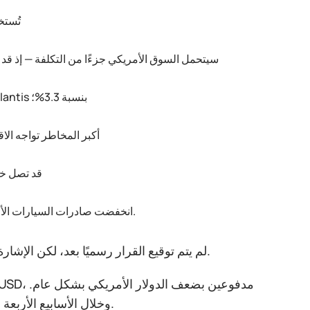
تُستخ
سيتحمل السوق الأمريكي جزءًا من التكلفة — إذ قد تصل الزيادة إلى 15 مليار دولار سنويًا بسبب ارتف
تراجعت أسهم شركات السيارات: Ford وGeneral Motors بنسبة 2.4%، وStellantis بنسبة 3.3%؛
أكبر المخاطر تواجه الاق
قد تصل خسائر ألمانيا إلى 15 مليار
انخفضت صادرات السيارات الألمانية إلى الولايات المتحدة بنحو 10% بالفعل، ما يجعل أي رسوم جديدة أكثر تأثيرًا.
لم يتم توقيع القرار رسميًا بعد، لكن الإشارة السياسية واضحة: سيتم تنفيذ الخطوة إذا لم يبدأ الاتحاد الأوروبي حوارًا جادًا.
وخلال الأسابيع الأربعة الماضية، ظل الزوج ضمن نطاق واسع لكنه أغلق باستمرار قرب مستوى 1.17.