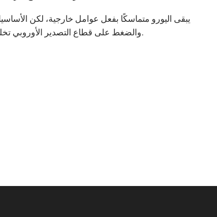
يبقى اليورو متماسكًا بفعل عوامل خارجية، لكن الأساسيا
والضغط على قطاع التصدير الأوروبي تخلق مخاطر انعكاس الاتجاه. وقد يميل التوازن لصالح البائعين مع نهاية الأسبوع.