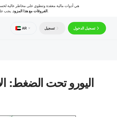
عقود الفروقات (CFD) هي أدوات مالية معقدة وتنطوي على مخاطر عا
يجب عليك التفكير فيما إذا كنت تفهم كيفية عمل عقود الفروقات، وما إذا كان بإمكانك تحمل المخاطر العالية لفقدان أموالك.
الفروقات مع هذا المزود.
تسجيل الدخول
تسجيل
AR
ا
VPS مجاني
Trader 5 for Android
مقالات عن ال
الوثائق الق
Trader 5 for iOS
اليورو تحت الضغط: ال