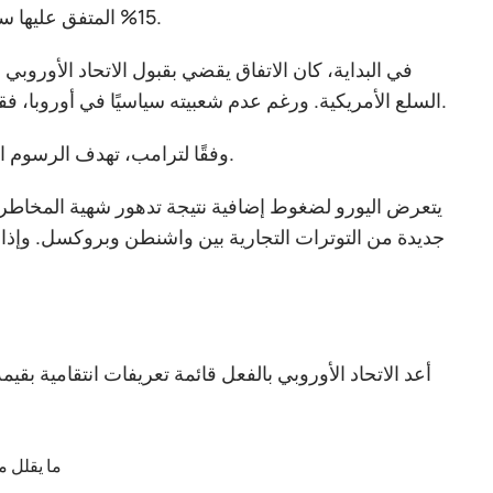
15% المتفق عليها سابقًا. التبرير الرسمي هو عدم التزام الاتحاد الأوروبي بشروط الاتفاق التجاري.
السلع الأمريكية. ورغم عدم شعبيته سياسيًا في أوروبا، فقد اعتُبر وسيلة لتجنب تصعيد أكبر. أما الآن، فإن هذا التوازن أصبح موضع شك.
وفقًا لترامب، تهدف الرسوم الأعلى إلى تسريع نقل إنتاج شركات السيارات الأوروبية إلى الولايات المتحدة.
يتعرض اليورو لضغوط إضافية نتيجة تدهور شهية المخاطرة عا
جديدة من التوترات التجارية بين واشنطن وبروكسل. وإذا ا
يتهم ترامب الاتحاد الأوروبي بتأخير التص