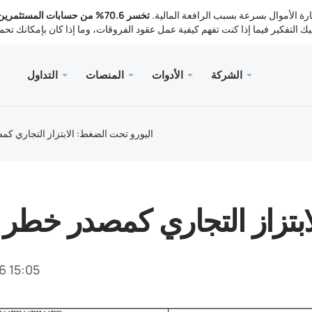
لية لخسارة الأموال بسرعة بسبب الرافعة المالية.
تخسر 70.6% من حسابات المستثمر
الشركة
الأدوات
المنصات
التداول
لخدمات
الجوال
المكتبة
القانوني
سطح المك
Meta
تداول
انونية
أنواع ا
ader 5
تحليلات
اليورو تحت الضغط: الابتزاز التجاري ك
Meta
أدوات 
ader 5 WebTerminal
أسعار 
أخبار
الإيداع 
ader 5 for MacOS
ا
ابتزاز التجاري كمصدر خطر 
6 15:05