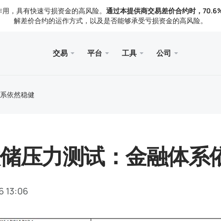
作用，具有快速亏损资金的高风险。
通过本提供商交易差价合约时，70.6
解差价合约的运作方式，以及是否能够承受亏损资金的高风险。
交易
平台
工具
公司
页
服务
手机
图书馆
合法的
型
ader 5
察
免费V
Meta
交易
法律
系依然稳健
具
rader 5 网页终端
闻
Meta
出金
rader 5 MacOS 版
们
储压力测试：金融体系
6 13:06