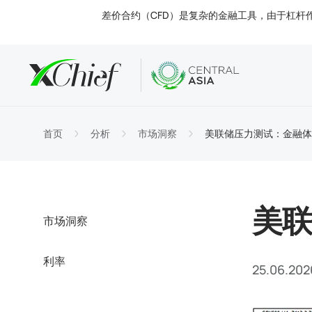
差价合约（CFD）是复杂的金融工具，由于杠杆
条款
桌面和网
分析
关于
账户类
MetaTr
市场洞
监管
首页
分析
市场洞察
美联储压力测试：金融体
交易工
MetaT
利率
公司新
入金与
MetaT
联系我
美联
市场洞察
利率
25.06.202