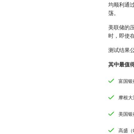
均顺利通
荡。
美联储的
时，即使
测试结果
其中最值
富国银行
摩根大
美国银行
高盛（G