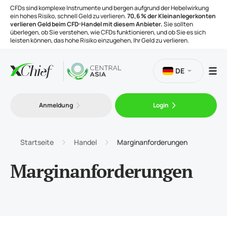
CFDs sind komplexe Instrumente und bergen aufgrund der Hebelwirkung
ein hohes Risiko, schnell Geld zu verlieren.
70,6 % der Kleinanlegerkonten
verlieren Geld beim CFD-Handel mit diesem Anbieter.
Sie sollten
überlegen, ob Sie verstehen, wie CFDs funktionieren, und ob Sie es sich
leisten können, das hohe Risiko einzugehen, Ihr Geld zu verlieren.
DE
Handel
Anmeldung
Login
Plattformen
Startseite
Handel
Marginanforderungen
Handelsinstrumente
Marginanforderungen
Unternehmen