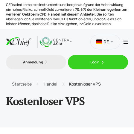
CFDs sind komplexe Instrumente und bergen aufgrund der Hebelwirkung
ein hohes Risiko, schnell Geld zu verlieren.
70,6 % der Kleinanlegerkonten
verlieren Geld beim CFD-Handel mit diesem Anbieter.
Sie sollten
überlegen, ob Sie verstehen, wie CFDs funktionieren, und ob Sie es sich
leisten können, das hohe Risiko einzugehen, Ihr Geld zu verlieren.
DE
Handel
Anmeldung
Login
Plattformen
Startseite
Handel
Kostenloser VPS
Handelsinstrumente
Kostenloser VPS
Unternehmen