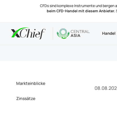
CFDs sind komplexe Instrumente und bergen auf
beim CFD-Handel mit diesem Anbieter.
S
Bedingun
Desktop 
Analytik
Über
Handel
Konto
MetaTr
Markte
Reguli
Handel
MetaTr
Zinssä
Unter
Einzah
MetaTr
Kontak
Markteinblicke
08.08.202
Zinssätze