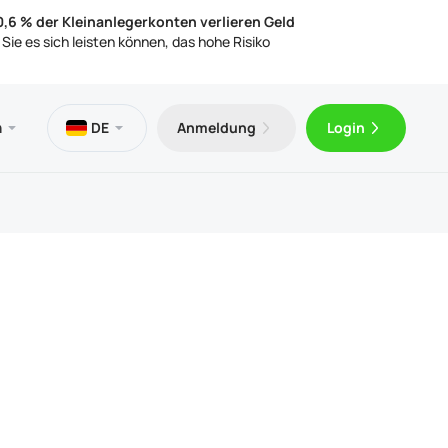
0,6 % der Kleinanlegerkonten verlieren Geld
Sie es sich leisten können, das hohe Risiko
leistungen
hek
iches
n
DE
Anmeldung
Login
enloser VPS
Trader 5 für Android
elsartikel
stische Dokumente
Trader 5 für iOS