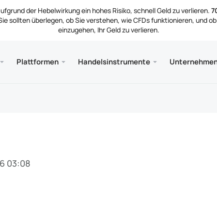
grund der Hebelwirkung ein hohes Risiko, schnell Geld zu verlieren.
7
ie sollten überlegen, ob Sie verstehen, wie CFDs funktionieren, und ob 
einzugehen, Ihr Geld zu verlieren.
gen
und Web
Dienst
Mobil
Bibliot
Rechtl
Plattformen
Handelsinstrumente
Unternehme
typen
ader 5
inblicke
erung
Kost
Meta
Hand
Juri
sinstrumente
ader 5 WebTerminal
tze
nehmensnachrichten
Meta
lungen und Auszahlungen
ader 5 für MacOS
tieren Sie uns
6 03:08