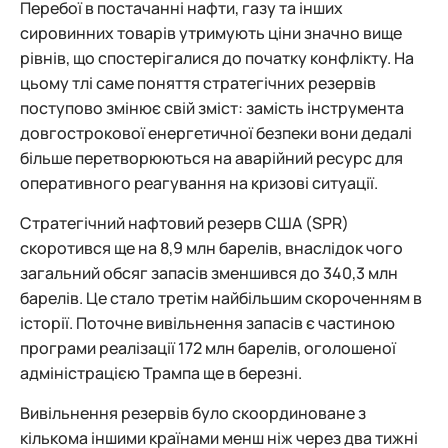
Перебої в постачанні нафти, газу та інших
сировинних товарів утримують ціни значно вище
рівнів, що спостерігалися до початку конфлікту. На
цьому тлі саме поняття стратегічних резервів
поступово змінює свій зміст: замість інструмента
довгострокової енергетичної безпеки вони дедалі
більше перетворюються на аварійний ресурс для
оперативного реагування на кризові ситуації.
Стратегічний нафтовий резерв США (SPR)
скоротився ще на 8,9 млн барелів, внаслідок чого
загальний обсяг запасів зменшився до 340,3 млн
барелів. Це стало третім найбільшим скороченням в
історії. Поточне вивільнення запасів є частиною
програми реалізації 172 млн барелів, оголошеної
адміністрацією Трампа ще в березні.
Вивільнення резервів було скоординоване з
кількома іншими країнами менш ніж через два тижні