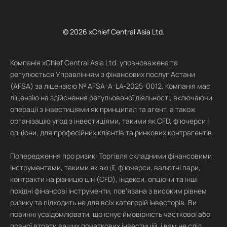
© 2026 xChief Central Asia Ltd.
Компанія xChief Central Asia Ltd. уповноважена та
регулюється Управлінням з фінансових послуг Астани
(AFSA) за ліцензією № AFSA-A-LA-2025-0012. Компанія має
ліцензію на здійснення регульованої діяльності, включаючи
операції з інвестиціями як принципал та агент, а також
організацію угод з інвестиціями, такими як CFD, ф'ючерси і
опціони, для професійних клієнтів та ринкових контрагентів.
Попередження про ризик: Торгівля складними фінансовими
інструментами, такими як акції, ф'ючерси, валютні пари,
контракти на різницю цін (CFD), індекси, опціони та інші
похідні фінансові інструменти, пов'язана з високим рівнем
ризику та підходить не для всіх категорій інвесторів. Ви
повинні усвідомлювати, що існує ймовірність часткової або
повної втрати ваших початкових інвестицій, і вам не слід