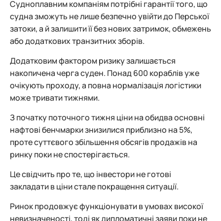
Судноплавним компаніям потрібні гарантії того, що
судна зможуть не лише безпечно увійти до Перської
затоки, а й залишити її без нових затримок, обмежень
або додаткових транзитних зборів.
Додатковим фактором ризику залишається
накопичена черга суден. Понад 600 кораблів уже
очікують проходу, а повна нормалізація логістики
може тривати тижнями.
З початку поточного тижня ціни на обидва основні
нафтові бенчмарки знизилися приблизно на 5%,
проте суттєвого збільшення обсягів продажів на
ринку поки не спостерігається.
Це свідчить про те, що інвестори не готові
закладати в ціни стале покращення ситуації.
Ринок продовжує функціонувати в умовах високої
невизначеності, тоді як дипломатичні заяви поки не