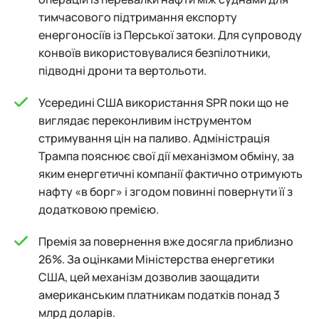
тимчасового підтримання експорту
енергоносіїв із Перської затоки. Для супроводу
конвоїв використовувалися безпілотники,
підводні дрони та вертольоти.
Усередині США використання SPR поки що не
виглядає переконливим інструментом
стримування цін на паливо. Адміністрація
Трампа пояснює свої дії механізмом обміну, за
яким енергетичні компанії фактично отримують
нафту «в борг» і згодом повинні повернути її з
додатковою премією.
Премія за повернення вже досягла приблизно
26%. За оцінками Міністерства енергетики
США, цей механізм дозволив заощадити
американським платникам податків понад 3
млрд доларів.