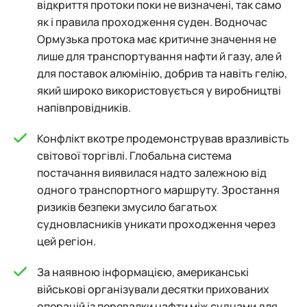
відкриття протоки поки не визначені, так само
як і правила проходження суден. Водночас
Ормузька протока має критичне значення не
лише для транспортування нафти й газу, але й
для поставок алюмінію, добрив та навіть гелію,
який широко використовується у виробництві
напівпровідників.
Конфлікт вкотре продемонстрував вразливість
світової торгівлі. Глобальна система
постачання виявилася надто залежною від
одного транспортного маршруту. Зростання
ризиків безпеки змусило багатьох
судновласників уникати проходження через
цей регіон.
За наявною інформацією, американські
військові організували десятки прихованих
операцій із перевалки нафти між суднами для