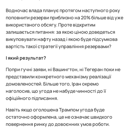
Водночас влада планує протягом наступного року
поповнити резерви приблизно на 20% більше від уже
використаного обсягу. Проте відкритим
залишається питання: за якою ціною доведеться
викуповувати нафту назад і якою буде підсумкова
вартість такої стратегії управління резервами?
І який результат?
Попри гучні заяви, ні Вашингтон, ні Тегеран поки не
представили конкретного механізму реалізації
домовленостей. Більше того, Іран окремо
наголосив, що угода не набуде чинності до її
офіційного підписання.
Навіть якщо оголошена Трампом угода буде
остаточно оформлена, це не означає швидкого
повернення ринку до довоєнних умов роботи.