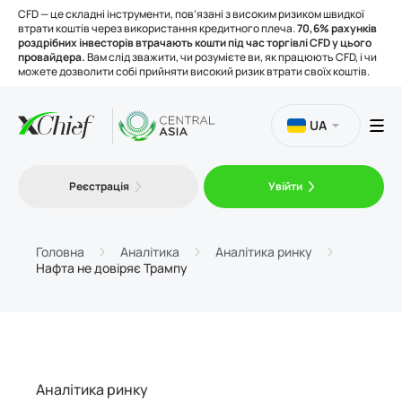
CFD — це складні інструменти, пов’язані з високим ризиком швидкої
втрати коштів через використання кредитного плеча.
70,6% рахунків
роздрібних інвесторів втрачають кошти під час торгівлі CFD у цього
провайдера.
Вам слід зважити, чи розумієте ви, як працюють CFD, і чи
можете дозволити собі прийняти високий ризик втрати своїх коштів.
UA
Торгівля
Реєстрація
Увійти
Платформи
Головна
Аналітика
Аналітика ринку
Нафта не довіряє Трампу
Інструменти
Про нас
Аналітика ринку