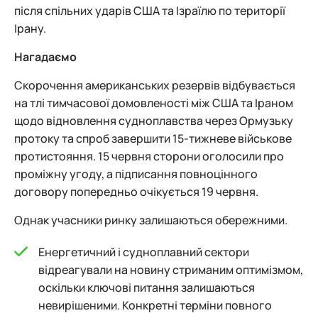
після спільних ударів США та Ізраїлю по території
Ірану.
Нагадаємо
Скорочення американських резервів відбувається
на тлі тимчасової домовленості між США та Іраном
щодо відновлення судноплавства через Ормузьку
протоку та спроб завершити 15-тижневе військове
протистояння. 15 червня сторони оголосили про
проміжну угоду, а підписання повноцінного
договору попередньо очікується 19 червня.
Однак учасники ринку залишаються обережними.
Енергетичний і судноплавний сектори
відреагували на новину стриманим оптимізмом,
оскільки ключові питання залишаються
невирішеними. Конкретні терміни повного