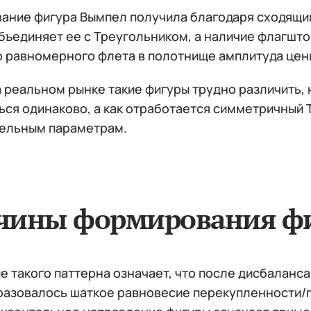
вание фигура Вымпел получила благодаря сходящи
ъединяет ее с Треугольником, а наличие флагшток
о равномерного флета в полотнище амплитуда цен
 реальном рынке такие фигуры трудно различить, 
ься одинаково, а как отработается симметричный 
ельным параметрам.
чины формирования ф
е такого паттерна означает, что после дисбаланс
разовалось шаткое равновесие перекупленности/п