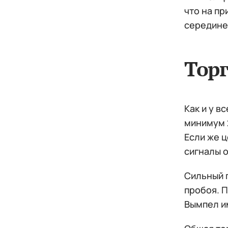
что на п
середине
Торг
Как и у 
минимум 2
Если же ц
сигналы 
Сильный п
пробоя. 
Вымпел им