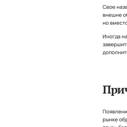
Свое наз
внешне об
но вмест
Иногда на
завершит
дополнит
При
Появлени
рынке об