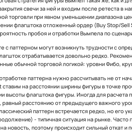
рговая стратегия фигуры Вымпел такая же, как и 
закрытия свечи за ней и входим после ретеста в 
ной торговли при явном уменьшении диапазона цен
ении флагштока отложенный ордер (Buy Stop/Sell S
ероятность пробоя и отработки Вымпела по сценар
е с паттерном могут возникнуть трудности с опре
лагшток отрабатывается довольно редко. Рекомен
нные обычной торговой логикой: уровни Фибо, кру
отработке паттерна нужно рассчитывать не от нач
it ставим на расстоянии ширины фигуры в точке пр
ии высоты флагштока фигуры. Иногда для расчета
,
равный расстоянию от предыдущего важного уро
лассический паттерн встречается редко, но его у
продолжение) - типичная ситуация на рынке. Част
на новость, поэтому происходит сильный откат и 