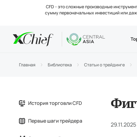
CFD - это сложные производные инструмент
сумму первоначальных инвестиций или даже
Условия
Десктоп 
Аналитик
О компан
То
Типы 
MetaTr
Анали
Новос
Торго
MetaTr
Проце
Конта
Главная
Библиотека
Статьи о трейдинге
Маржи
Метат
Вакан
Фиг
История торговли CFD
Первые шаги трейдера
29.11.2025 