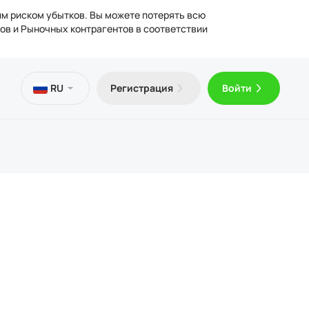
им риском убытков. Вы можете потерять всю
ов и Рыночных контрагентов в соответствии
сы
ьная
отека
ческая информация
RU
Регистрация
Войти
латный VPS
Trader 5 для Android
ьи о трейдинге
ензии
лнение и вывод средств
Trader 5 для iOS
дические документы