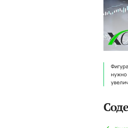
Фигура
нужно 
увелич
Сод