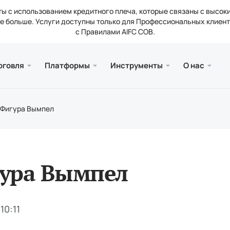
ы с использованием кредитного плеча, которые связаны с высок
 больше. Услуги доступны только для Профессиональных клиент
с Правилами AIFC COB.
и веб версия
а
ии
Серви
Мобил
Библи
Юриди
рговля
Платформы
Инструменты
О нас
счетов
ader 5
тические обзоры
ти компании
Бесп
Meta
Стат
Лиц
вые инструменты
ader 5 Веб-терминал
нтные ставки
кты
Попо
Meta
Юри
Фигура Вымпел
нальные требования
рейдер 5 для MacOS
сии
ура Вымпел
10:11