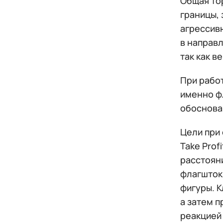
Общая то
границы, 
агрессив
в направл
так как в
При работ
именно ф
обоснова
Цели при 
Take Prof
расстоян
флагшток
фигуры. К
а затем 
реакцией 