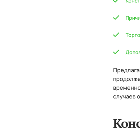
Конст
Прич
Торго
Допол
Предлага
продолже
временно
случаев о
Кон