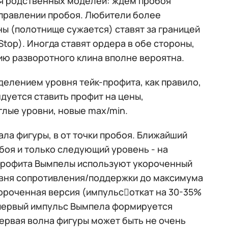
для родственных моделей: ждем пробоя
направлении пробоя. Любители более
ы (полотнище сужается) ставят за границей
top). Иногда ставят ордера в обе стороны,
ию разворотного клина вполне вероятна.
делением уровня тейк-профита, как правило,
дуется ставить профит на цены,
глые уровни, новые max/min.
ала фигуры, в от точки пробоя. Ближайший
обоя и только следующий уровень - на
 профита Вымпелы используют укороченный
вня сопротивления/поддержки до максимума
короченная версия (импульсоткат на 30-35%
о первый импульс Вымпела формируется
первая волна фигуры может быть не очень