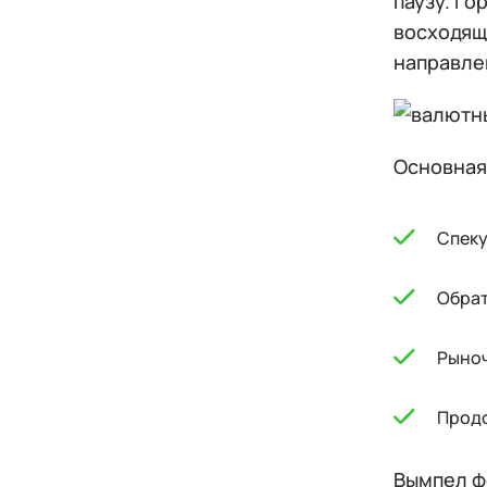
паузу. Г
восходящ
направле
Основная
Спеку
Обрат
Рыноч
Продо
Вымпел ф