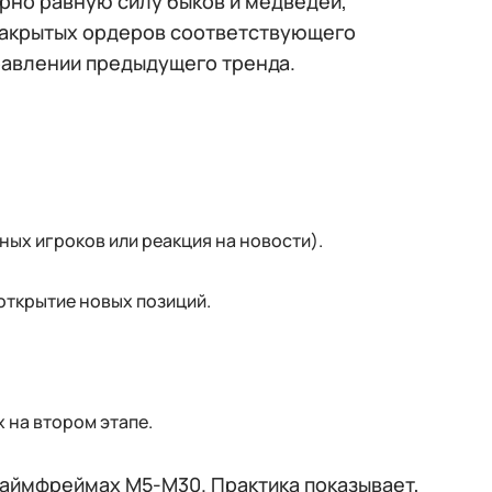
рно равную силу быков и медведей,
закрытых ордеров соответствующего
равлении предыдущего тренда.
ых игроков или реакция на новости).
 открытие новых позиций.
 на втором этапе.
таймфреймах M5-M30. Практика показывает,