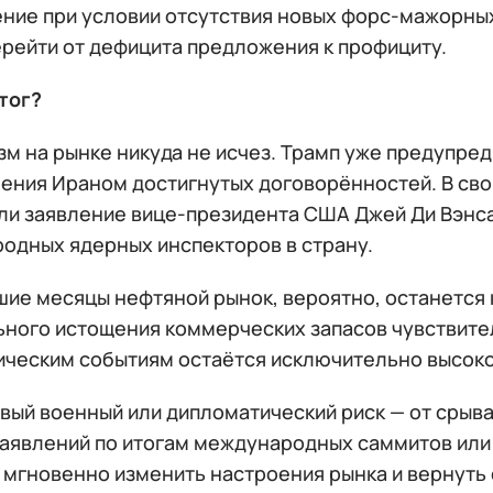
ние при условии отсутствия новых форс-мажорных
ерейти от дефицита предложения к профициту.
тог?
м на рынке никуда не исчез. Трамп уже предупред
ения Ираном достигнутых договорённостей. В сво
ли заявление вице-президента США Джей Ди Вэнса 
одных ядерных инспекторов в страну.
шие месяцы нефтяной рынок, вероятно, останется
ьного истощения коммерческих запасов чувствите
ическим событиям остаётся исключительно высоко
вый военный или дипломатический риск — от срыв
заявлений по итогам международных саммитов или
 мгновенно изменить настроения рынка и вернуть 