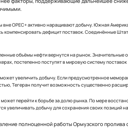
енее факторы, поддерживающие дальнейшее сниже
ачимыми.
ы вне OPEC+ активно наращивают добычу. Южная Америка
сь компенсировать дефицит поставок. Соединённые Штат
енные объёмы нефти вернутся на рынок. Значительные о
керах, постепенно поступят в мировую систему поставок
сможет увеличить добычу. Если предусмотренное мемора
тью, Тегеран получит возможность существенно расшир
может перейти к борьбе за долю рынка. По мере восстан
ся увеличивать добычу для сохранения своих позиций н
вление полноценной работы Ормузского пролива 