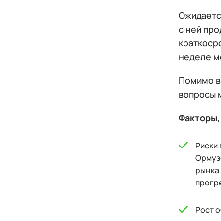
Ожидаетс
с ней пр
краткоср
неделе м
Помимо в
вопросы 
Факторы,
Риски
Ормузс
рынка 
прогр
Рост о