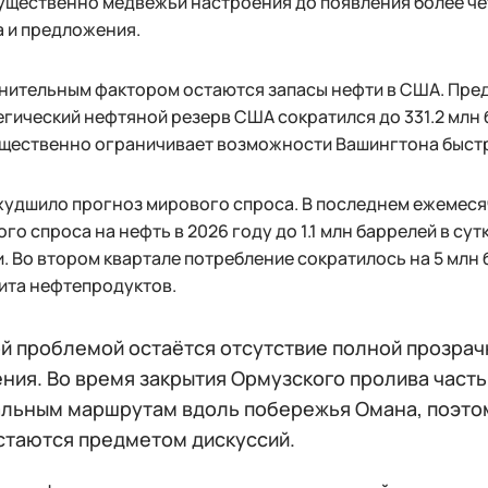
ущественно медвежьи настроения до появления более чё
 и предложения.
нительным фактором остаются запасы нефти в США. Пред
гический нефтяной резерв США сократился до 331.2 млн 
ущественно ограничивает возможности Вашингтона быстр
удшило прогноз мирового спроса. В последнем ежемесяч
го спроса на нефть в 2026 году до 1.1 млн баррелей в сут
. Во втором квартале потребление сократилось на 5 млн 
ита нефтепродуктов.
й проблемой остаётся отсутствие полной прозрач
ния. Во время закрытия Ормузского пролива част
льным маршрутам вдоль побережья Омана, поэтом
остаются предметом дискуссий.