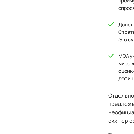
преим
спроса
Допол
Страте
Это с
МЭА ух
мирово
оценки
дефиц
Отдельно
предложе
неофициа
сих пор 