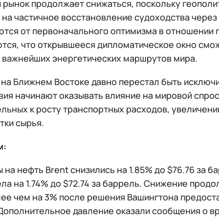
 рынок продолжает снижаться, поскольку геополит
 на частичное восстановление судоходства через
ются от первоначального оптимизма в отношении
тся, что открывшееся дипломатическое окно смо
з важнейших энергетических маршрутов мира.
 на Ближнем Востоке давно перестал быть исключ
ия начинают оказывать влияние на мировой спрос,
ельных к росту транспортных расходов, увеличен
тки сырья.
м:
на нефть Brent снизились на 1.85% до $76.76 за б
а на 1.74% до $72.74 за баррель. Снижение продо
лее чем на 3% после решения Вашингтона предост
 Дополнительное давление оказали сообщения о вр