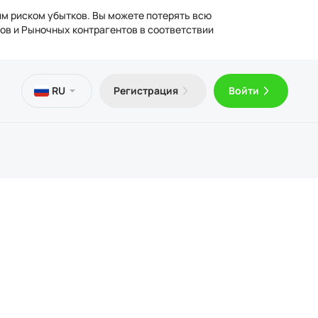
им риском убытков. Вы можете потерять всю
ов и Рыночных контрагентов в соответствии
сы
ьная
отека
ческая информация
RU
Регистрация
Войти
латный VPS
Trader 5 для Android
ьи о трейдинге
ензии
лнение и вывод средств
Trader 5 для iOS
дические документы