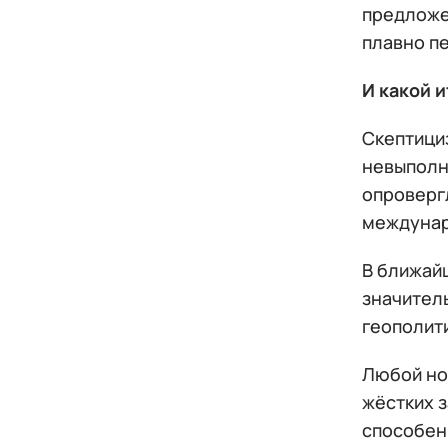
предложе
плавно п
И какой и
Скептициз
невыполн
опроверг
междунар
В ближай
значител
геополит
Любой но
жёстких 
способен