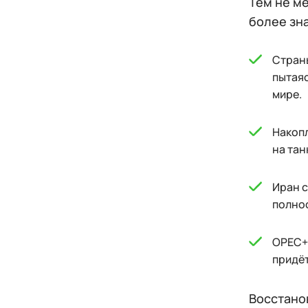
Тем не м
более зн
Стран
пытая
мире.
Накопл
на тан
Иран 
полнос
OPEC+ 
придёт
Восстано