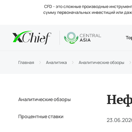
CFD - это сложные производные инструмент
сумму первоначальных инвестиций или даже
Условия
Десктоп 
Аналитик
О компан
То
Типы 
MetaTr
Анали
Новос
Торго
MetaTr
Проце
Конта
Главная
Аналитика
Аналитические обзоры
Маржи
Метат
Вакан
Неф
Аналитические обзоры
Процентные ставки
23.06.202