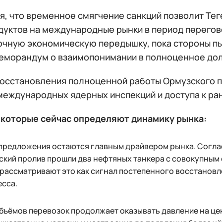
я, что временное смягчение санкций позволит Тег
одуктов на международные рынки в период перегов
очную экономическую передышку, пока стороны п
еморандум о взаимопонимании в полноценное до
осстановления полноценной работы Ормузского п
международных ядерных инспекций и доступа к ра
 которые сейчас определяют динамику рынка:
 предложения остаются главным драйвером рынка. Согла
кий пролив прошли два нефтяных танкера с совокупным 
рассматривают это как сигнал постепенного восстанов
есса.
бъёмов перевозок продолжает оказывать давление на цен