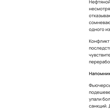
Нефтяной
несмотря
отказыва
сомневаю
одного и
Конфликт
последств
чувствит
перерабо
Напомни
Фьючерсы 
подешевел
упали бо
санкций.