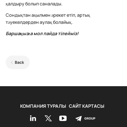
қалдыру болып саналады.
Сондықтан ақылмен әрекет етіп, артық
тәуекелдерден аулақ болайық.
Баршаңызға мол пайда тілейміз!
Back
КОМПАНИЯ ТУРАЛЫ
САЙТ КАРТАСЫ