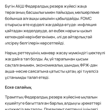
Бүгін АҚШ Федералдық резерв жүйесі жаңа
төрағаның басшылығымен пайыздық мөлшерлеме
бойынша алғашқы шешімін қабылдайды. FOMC
отырысы өте күрделі жағдайда өтуде: инфляция
қайтадан жеделдеуде, ал еңбек нарығы қызып
кеткендей көрінбегенімен, әлі де айтарлықтай
әлсіреу белгілерін көрсетпейді.
Нарық реттеушінің маневр жасау мүмкіндігі шектеулі
жағдайға тап болды. Ақ үй тарапынан қысым
сақталғанымен, экономикалық шындық ФРЖ-дан
ақша-несие саясатына қатысты қатаң әрі тәуелсіз
ұстанымды талап етеді.
Еске салайық
Трамптың Федералдық резерв жүйесіне ықпалын
күшейтуге бағытталған барлық алдыңғы әрекеттері
нәтижесіз аяқталды. Президент реттеуші ішіндегі