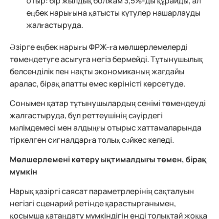
отыр: бір жылдық болжам 3,5%-ды құрайды, ал
еңбек нарығына қатысты күтулер нашарлауды
жалғастыруда.
Әзірге еңбек нарығы ФРЖ-ға мөлшерлемелерді
төмендетуге асығуға негіз бермейді. Тұтынушылық
белсенділік пен нақты экономиканың жағдайы
аралас, бірақ апатты емес көріністі көрсетуде.
Сонымен қатар тұтынушылардың сенімі төмендеуді
жалғастыруда, бұл реттеушінің сәуірдегі
мәлімдемесі мен алдыңғы отырыс хаттамаларында
тіркелген сигналдарға толық сәйкес келеді.
Мөлшерлемені көтеру ықтималдығы төмен, бірақ
мүмкін
Нарық қазіргі саясат параметрлерінің сақталуын
негізгі сценарий ретінде қарастырғанымен,
қосымша қатаңдату мүмкіндігін енді толықтай жоққа