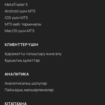
MetaTrader 5
Android үшін MT5
iOS үшін MT5
MT5 веб-терминалы
MacOS үшін MT5
КЛИЕНТТЕР ҮШІН
Қаражатты толықтыру және алу
Құқықтық құжаттар
АНАЛИТИКА
Аналитикалық шолулар
Пайыздық мөлшерлемелер
КІТАПХАНА