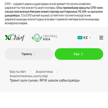
CFD — күрделі қаржы құралдары және кредиттік иіннің әсерінен
қаражатты тез жоғалту қаупі жоғары.
Осы провайдер арқылы CFD-мен
сауда жасағанда бөлшек инвесторлар шоттарының 70,6%-ы шығынға
ұшырайды.
Сіз CFD қалай жұмыс істейтінін түсінетініңізді және
қаражатыңызды жоғалтудың жоғары тәуекелін көтере алатыныңызды
ескеруіңіз керек.
KZ
Сауда
Тіркелу
Кіру
Платформалар
Басты бет
Аналитика
Аналитикалық шолулар
Құралдар
Трамп үшін сынақ: ФРЖ шешім қабылдайды
Біз туралы