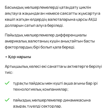
Басымдық мөлшерлемелерді қатаңдату циклін
аяқтауға жақындаған немесе саясатты жұмсартуға
көшіп жатқан елдердің валюталарына қарсы АҚШ
долларын сатып алуға беріледі.
Пайыздық мөлшерлемелер дифференциалы
америкалық валютаның күшін анықтайтын басты
факторлардың бірі болып қала береді.
• Қор нарығы
Артықшылық келесі екі санаттағы активтерге берілуі
тиіс:
тұрақты пайдасы мен күшті ақша ағыны бар ірі
технологиялық компаниялар;
пайыздық мөлшерлемелер динамикасына
азырақ тәуелді секторлар.