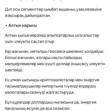
Дәл осы сегменттер қымбат ақшаның ұзақ кезеңіне
жақсырақ дайындалған.
• Алтын нарығы
Алтын қысқа мерзімді алыпсатарлық қозғалыстар
үшін әлеуетін сақтап отыр.
Бір жағынан, металды геосаяси шиеленіс қолдайды.
Екінші жағынан, жоғары нақты пайыздық
мөлшерлемелер мен күшті доллар оның өсу әлеуетін
шектейді.
Ең үлкен қысымды криптовалюталар мен энергия
тасымалдаушылар импортына тәуелді елдердің
валюталары сезінуді жалғастыруда.
Бұл құралдар доллардың нығаюына да, энергия
бағасының өсуіне де аса сезімтал.