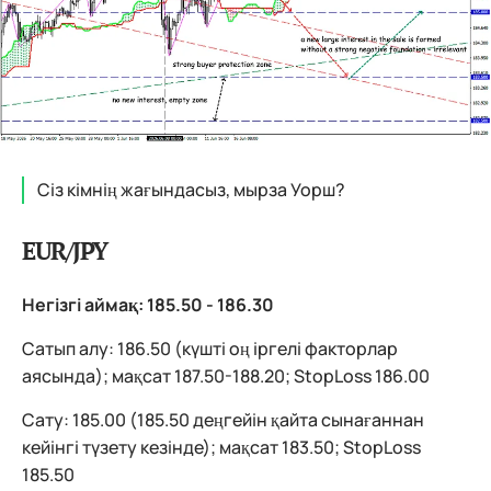
Сіз кімнің жағындасыз, мырза Уорш?
EUR/JPY
Негізгі аймақ: 185.50 - 186.30
Сатып алу: 186.50 (күшті оң іргелі факторлар
аясында); мақсат 187.50-188.20; StopLoss 186.00
Сату: 185.00 (185.50 деңгейін қайта сынағаннан
кейінгі түзету кезінде); мақсат 183.50; StopLoss
185.50