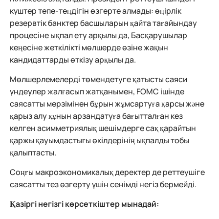
күштер тепе-теңдігін өзгерте алмады: өңірлік
резервтік банктер басшыларын қайта тағайындау
процесіне ықпал ету арқылы да, Басқарушылар
кеңесіне жеткілікті мөлшерде өзіне жақын
кандидаттарды өткізу арқылы да.
Мөлшерлемелерді төмендетуге қатысты саяси
үндеулер жалғасып жатқанымен, FOMC ішінде
саясатты мерзімінен бұрын жұмсартуға қарсы және
қарыз алу құнын арзандатуға бағытталған кез
келген асимметриялық шешімдерге сақ қарайтын
қаржы қауымдастығы өкілдерінің ықпалды тобы
қалыптасты.
Соңғы макроэкономикалық деректер де реттеушіге
саясатты тез өзгерту үшін сенімді негіз бермейді.
Қазіргі негізгі көрсеткіштер мынадай: