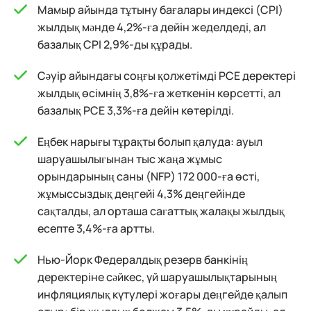
Мамыр айында тұтыну бағалары индексі (CPI)
жылдық мәнде 4,2%-ға дейін жеделдеді, ал
базалық CPI 2,9%-ды құрады.
Сәуір айындағы соңғы қолжетімді PCE деректері
жылдық өсімнің 3,8%-ға жеткенін көрсетті, ал
базалық PCE 3,3%-ға дейін көтерілді.
Еңбек нарығы тұрақты болып қалуда: ауыл
шаруашылығынан тыс жаңа жұмыс
орындарының саны (NFP) 172 000-ға өсті,
жұмыссыздық деңгейі 4,3% деңгейінде
сақталды, ал орташа сағаттық жалақы жылдық
есепте 3,4%-ға артты.
Нью-Йорк Федералдық резерв банкінің
деректеріне сәйкес, үй шаруашылықтарының
инфляциялық күтулері жоғары деңгейде қалып