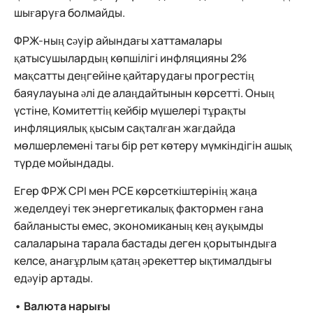
шығаруға болмайды.
ФРЖ-ның сәуір айындағы хаттамалары
қатысушылардың көпшілігі инфляцияны 2%
мақсатты деңгейіне қайтарудағы прогрестің
баяулауына әлі де алаңдайтынын көрсетті. Оның
үстіне, Комитеттің кейбір мүшелері тұрақты
инфляциялық қысым сақталған жағдайда
мөлшерлемені тағы бір рет көтеру мүмкіндігін ашық
түрде мойындады.
Егер ФРЖ CPI мен PCE көрсеткіштерінің жаңа
жеделдеуі тек энергетикалық фактормен ғана
байланысты емес, экономиканың кең ауқымды
салаларына тарала бастады деген қорытындыға
келсе, анағұрлым қатаң әрекеттер ықтималдығы
едәуір артады.
• Валюта нарығы