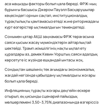
аса маңызды факторы болып қала береді. ФРЖ-ның
бұрынғы басшысы Джером Пауэлл Басқарушылар
кеңесіндегі орнын сақтап, институционалдық
тұрақтылықты қамтамасыз етеді және риторикадағы
күрт өзгерістер ықтималдығын төмендетеді.
Сонымен қатар АҚШ заңнамасы ФРЖ төрағасына
саяси қысым жасау мүмкіндіктерін айтарлықтай
шектейді. Трамп әкімшілігінің нақты ықпал ету
құралдары аз, демек Кевин Уорштың саяси адалдық
көрсетуге іс жүзінде ешқандай ынтасы жоқ.
Сондықтан шешімнің тек ағымдағы экономикалық
жағдай негізінде қабылдану ықтималдығы жоғары
болып қала береді.
Инфляцияның тұрақты жоғары деңгейін ескере
отырып, ең қисынды сценарий пайыздық
мөлшерлемені 3,50–3,75% диапазонында өзгеріссіз