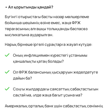
• Ал қорытынды қандай?
Бүгінгі отырыстағы басты назар мөлшерлеме
бойынша шешімнің өзіне емес, жаңа ФРЖ
төрағасының алғашқы толыққанды баспасөз
мәслихатына аударылған.
Нарық бірнеше іргелі сұрақтарға жауап күтуде:
Оның инфляциямен күрестегі ұстанымы
қаншалықты қатаң болады?
Ол ФРЖ балансының қысқаруын жеделдетуге
дайын ба?
Соңғы жылдардағы саясаттың сабақтастығын
сақтай ма, әлде жаңа бағыт ұсына ма?
Америкалық орталық банк үшін сабақтастық сенімнің