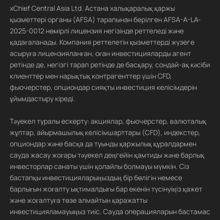
xChief Central Asia Ltd. Астана халықаралық қаржы
қызметтері органы (AFSA) тарапынан берілген AFSA-A-LA-
2025-0012 нөмірлі лицензия негізінде реттеледі және
қадағаланады. Компания реттелетін қызметтерді жүзеге
асыруға лицензияланған, оған инвестицияларды агент
ретінде де, негізгі тарап ретінде де басқару, сондай-ақ кәсіби
клиенттер мен нарықтық контрагенттер үшін CFD,
фьючерстер, опциондар сияқты инвестиция келісімдерін
ұйымдастыру кіреді.
Тәуекел туралы ескерту: акциялар, фьючерстер, валюталық
жұптар, айырмашылық келісімшарттары (CFD), индекстер,
опциондар және басқа да туынды қаржылық құралдармен
сауда жасау жоғары тәуекел деңгейін қамтиды және барлық
инвесторлар санаты үшін қолайлы болмауы мүмкін. Сіз
бастапқы инвестицияларыңыздың бір бөлігін немесе
барлығын жоғалту ықтималдығы бар екенін түсінуіңіз қажет
және жоғалтуға төзе алмайтын қаражатты
инвестицияламауыңыз тиіс. Сауда операцияларын бастамас