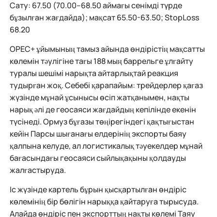
Сату: 67.50 (70.00–68.50 аймағы сенімді түрде
бұзылған жағдайда); мақсат 65.50-63.50; StopLoss
68.20
OPEC+ ұйымының тамыз айында өндірістің мақсатты
көлемін тәулігіне тағы 188 мың баррельге ұлғайту
туралы шешімі нарықта айтарлықтай реакция
тудырған жоқ. Себебі қарапайым: трейдерлер қағаз
жүзінде мұнай ұсынысы өсіп жатқанымен, нақты
нарық әлі де геосаяси жағдайдың кепілінде екенін
түсінеді. Ормуз бұғазы төңірегіндегі қақтығыстан
кейін Парсы шығанағы елдерінің экспорты баяу
қалпына келуде, ал логистикалық тәуекелдер мұнай
бағасындағы геосаяси сыйлықақыны қолдауды
жалғастыруда.
Іс жүзінде картель бұрын қысқартылған өндіріс
көлемінің бір бөлігін нарыққа қайтаруға тырысуда.
Алайда өндіріс пен экспорттың нақты көлемі Таяу