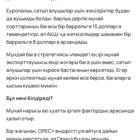
Еуропалық сатып алушылар үшін жеңілдіктер бұдан
да ауқымды болды: барлық дерлік мұнай
сорттарының бағасы бір баррельге 15 долларға
төмендетілді, ал АҚШ-қа жеткізілімдер шамамен бір
баррельге 8 долларға арзандады.
Мұндай баға стратегиясы әлемдегі ең ірі мұнай
экспорттаушысы енді жоғары баға үшін емес, сатып
алушылар үшін күресе бастағанын көрсетеді. Егер
еркін қолжетімді мұнай көлемі өсе берсе, бағаларға
қысым күшеюі мүмкін.
Бұл нені білдіреді?
Мұнай нарығы екі қуатты іргелі фактордың арасында
қалып отыр.
Бір жағынан, OPEC+ өндірісті ұлғайтуға дайын
екенін көрсетуде, ал Ормуз бұғазы арқылы