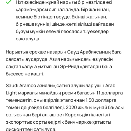
Нәтижесінде мұнай нарығы бір мезгілде екі
қарама-қарсы сигнал алуда. Бір жағынан,
ұсыныс біртіндеп өсуде. Екінші жағынан,
бірнеше күннің ішінде жеткізілімді қайтадан
бұзуы мүмкін елеулі геосаяси тәуекелдер
сақталуда.
Нарықтың ерекше назарын Сауд Арабиясының баға
саясаты аударуда. Азия нарығындағы өз үлесін
сақтап қалуға ұмтылған Эр-Рияд қайтадан баға
бәсекесіне көшті.
Saudi Aramco азиялық сатып алушылар үшін Arab
Light маркалы мұнайдың ресми бағасын 11 долларға
төмендетіп, оны өңірлік эталоннан 1,50 долларға
төмен деңгейде белгіледі. 2020 жылғы мұнай бағасы
соғысынан бері алғаш рет Корольдіктің негізгі
экспорттық сорты өңірлік бенчмаркке қатысты
дисконтпен сатылуда.