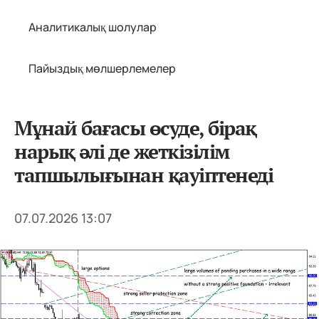
Аналитикалық шолулар
Пайыздық мөлшерлемелер
Мұнай бағасы өсуде, бірақ
нарық әлі де жеткізілім
тапшылығынан қауіптенеді
07.07.2026 13:07