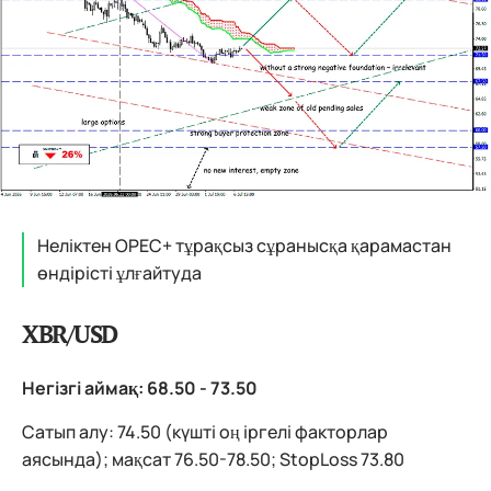
Неліктен OPEC+ тұрақсыз сұранысқа қарамастан
өндірісті ұлғайтуда
XBR/USD
Негізгі аймақ: 68.50 - 73.50
Сатып алу: 74.50 (күшті оң іргелі факторлар
аясында); мақсат 76.50-78.50; StopLoss 73.80