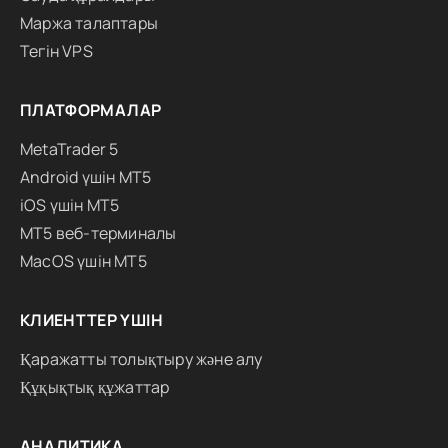
Маржа талаптары
Тегін VPS
ПЛАТФОРМАЛАР
MetaTrader 5
Android үшін MT5
iOS үшін MT5
MT5 веб-терминалы
MacOS үшін MT5
КЛИЕНТТЕР ҮШІН
Қаражатты толықтыру және алу
Құқықтық құжаттар
АНАЛИТИКА