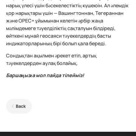
нарық үлесі үшін бәсекелестіктің күшеюін. Ал әлемдік
қор нарықтары үшін — Вашингтоннан, Тегераннан
және OPEC+ ұйымынан келетін әрбір жаңа
мәлімдемеге тәуелділіктің сақталуын білдіреді,
өйткені мұнай геосаяси тәуекелдердің басты
индикаторларының бірі болып қала береді.
Сондықтан ақылмен әрекет етіп, артық
тәуекелдерден аулақ болайық.
Баршаңызға мол пайда тілейміз!
Back