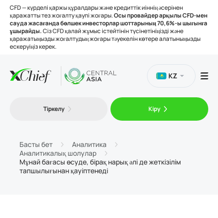
CFD — күрделі қаржы құралдары және кредиттік иіннің әсерінен
қаражатты тез жоғалту қаупі жоғары.
Осы провайдер арқылы CFD-мен
сауда жасағанда бөлшек инвесторлар шоттарының 70,6%-ы шығынға
ұшырайды.
Сіз CFD қалай жұмыс істейтінін түсінетініңізді және
қаражатыңызды жоғалтудың жоғары тәуекелін көтере алатыныңызды
ескеруіңіз керек.
KZ
Сауда
Тіркелу
Кіру
Платформалар
Басты бет
Аналитика
Аналитикалық шолулар
Құралдар
Мұнай бағасы өсуде, бірақ нарық әлі де жеткізілім
тапшылығынан қауіптенеді
Біз туралы