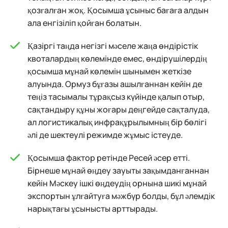
қозғалған жоқ. Қосымша ұсыныс бағаға алдын
ала енгізіліп қойған болатын.
Қазіргі таңда негізгі мәселе жаңа өндірістік
квоталардың көлемінде емес, өндірушілердің
қосымша мұнай көлемін шынымен жеткізе
алуында. Ормуз бұғазы ашылғаннан кейін де
теңіз тасымалы тұрақсыз күйінде қалып отыр,
сақтандыру құны жоғары деңгейде сақталуда,
ал логистикалық инфрақұрылымның бір бөлігі
әлі де шектеулі режимде жұмыс істеуде.
Қосымша фактор ретінде Ресей әсер етті.
Бірнеше мұнай өңдеу зауыты зақымданғаннан
кейін Мәскеу ішкі өңдеудің орнына шикі мұнай
экспортын ұлғайтуға мәжбүр болды, бұл әлемдік
нарықтағы ұсынысты арттырады.