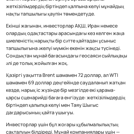
жеткізілімдердің біртіндеп қалпына келуі мұнайдың
нақты тапшылығы қаупін төмендетуде.
Екінші жағынан, инвесторлар АҚШ, Иран немесе
олардың одақтастары арасындағы кез келген жаңа
шиеленістің нарықты бір сәтте қайтадан ұсыныс
тапшылығына әкелуі мүмкін екенін жақсы түсінеді.
Сондықтан мұнай бағасындағы геосаяси сыйлықақы
әлі де толық жойылған жоқ.
Қазіргі уақытта Brent шамамен 72 доллар, ал WTI
шамамен 69 доллар деңгейінде саудаланып жатқан
кезде, нарық іс жүзінде бір мезгілде екі қарама-
қарсы сценарийді бағаға енгізуде: жеткізілімдердің
біртіндеп қалыпқа келуі мен Таяу Шығыс
дағдарысының қайта ушығуы.
Инвесторлар үшін бұл жоғары құбылмалылықтың
сақталуын білдіреді. Мұнай компаниялары үшін —