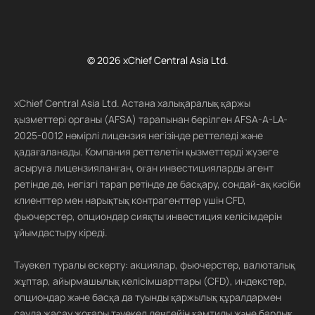
© 2026 xChief Central Asia Ltd.
xChief Central Asia Ltd. Астана халықаралық қаржы
қызметтері органы (AFSA) тарапынан берілген AFSA-A-LA-
2025-0012 нөмірлі лицензия негізінде реттеледі және
қадағаланады. Компания реттелетін қызметтерді жүзеге
асыруға лицензияланған, оған инвестицияларды агент
ретінде де, негізгі тарап ретінде де басқару, сондай-ақ кәсіби
клиенттер мен нарықтық контрагенттер үшін CFD,
фьючерстер, опциондар сияқты инвестиция келісімдерін
ұйымдастыру кіреді.
Тәуекел туралы ескерту: акциялар, фьючерстер, валюталық
жұптар, айырмашылық келісімшарттары (CFD), индекстер,
опциондар және басқа да туынды қаржылық құралдармен
сауда жасау жоғары тәуекел деңгейін қамтиды және барлық