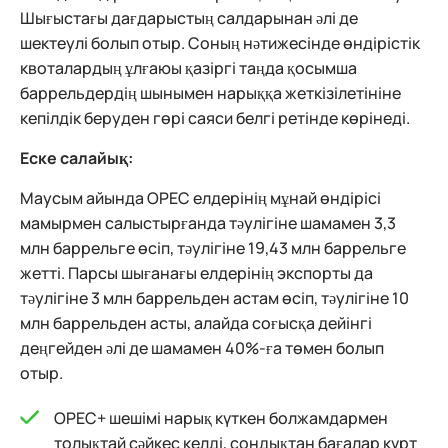
Шығыстағы дағдарыстың салдарынан әлі де
шектеулі болып отыр. Соның нәтижесінде өндірістік
квоталардың ұлғаюы қазіргі таңда қосымша
баррельдердің шынымен нарыққа жеткізілетініне
кепілдік беруден гөрі саяси белгі ретінде көрінеді.
Еске салайық:
Маусым айында OPEC елдерінің мұнай өндірісі
мамырмен салыстырғанда тәулігіне шамамен 3,3
млн баррельге өсіп, тәулігіне 19,43 млн баррельге
жетті. Парсы шығанағы елдерінің экспорты да
тәулігіне 3 млн баррельден астам өсіп, тәулігіне 10
млн баррельден асты, алайда соғысқа дейінгі
деңгейден әлі де шамамен 40%-ға төмен болып
отыр.
OPEC+ шешімі нарық күткен болжамдармен
толықтай сәйкес келді, сондықтан бағалар күрт