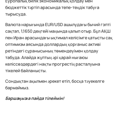
Еуропалық билік экономикалық қолдау мен
бюджеттік тәртіп арасында тепе-теңдік табуға
тырысуда.
Валюта нарығында EUR/USD ашылудағы бычий гэпті
сақтап, 1,1650 деңгейі маңында қалып отыр. Бұл АҚШ
пен Иран арасындағы ықтимал келісімге қатысты сақ
оптимизм аясында доллардың қорғаныс активі
ретіндегі сұранысының төмендеуімен қолдау
табуда. Алайда жұптың әрі қарай нығаюы
келіссөздердегі нақты прогрестің расталуына
тікелей байланысты.
Сондықтан ақылмен әрекет етіп, босқа тәуекелге
бармаймыз.
Баршаңызға пайда тілеймін!