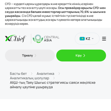
CFD — күрделі қаржы құралдары және кредиттік иіннің әсерінен
қаражатты тез жоғалту қаупі жоғары.
Осы провайдер арқылы CFD-мен
сауда жасағанда бөлшек инвесторлар шоттарының 70,6%-ы шығынға
ұшырайды.
Сіз CFD қалай жұмыс істейтінін түсінетініңізді және
қаражатыңызды жоғалтудың жоғары тәуекелін көтере алатыныңызды
ескеруіңіз керек.
KZ
Сауда
Тіркелу
Кіру
Платформалар
Басты бет
Аналитика
Аналитикалық шолулар
Құралдар
АҚШ-тың Таяу Шығыс стратегиясы саяси жеңіліске
айналу қаупіне ұшырауда
Біз туралы