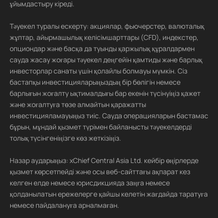
ұйымдастыру кіреді.
Тәуекел туралы ескерту: акциялар, фьючерстер, валюталық
жұптар, айырмашылық келісімшарттары (CFD), индекстер,
опциондар және басқа да туынды қаржылық құралдармен
сауда жасау жоғары тәуекел деңгейін қамтиды және барлық
инвесторлар санаты үшін қолайлы болмауы мүмкін. Сіз
бастапқы инвестицияларыңыздың бір бөлігін немесе
барлығын жоғалту ықтималдығы бар екенін түсінуіңіз қажет
және жоғалтуға төзе алмайтын қаражатты
инвестицияламауыңыз тиіс. Сауда операцияларын бастамас
бұрын, мұндай қызмет түрімен байланысты тәуекелдерді
толық түсінгеніңізге көз жеткізіңіз.
Назар аударыңыз: xChief Central Asia Ltd. кейбір өңірлерде
қызмет көрсетпейді және осы веб-сайттағы ақпарат кез
келген елде немесе юрисдикцияда заңға немесе
қолданылатын ережелерге қайшы келетін жағдайда таратуға
немесе пайдалануға арналмаған.