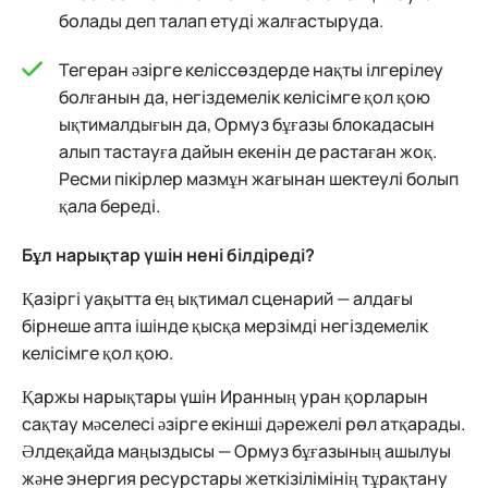
болады деп талап етуді жалғастыруда.
Тегеран әзірге келіссөздерде нақты ілгерілеу
болғанын да, негіздемелік келісімге қол қою
ықтималдығын да, Ормуз бұғазы блокадасын
алып тастауға дайын екенін де растаған жоқ.
Ресми пікірлер мазмұн жағынан шектеулі болып
қала береді.
Бұл нарықтар үшін нені білдіреді?
Қазіргі уақытта ең ықтимал сценарий — алдағы
бірнеше апта ішінде қысқа мерзімді негіздемелік
келісімге қол қою.
Қаржы нарықтары үшін Иранның уран қорларын
сақтау мәселесі әзірге екінші дәрежелі рөл атқарады.
Әлдеқайда маңыздысы — Ормуз бұғазының ашылуы
және энергия ресурстары жеткізілімінің тұрақтану