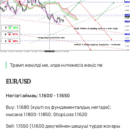
Трамп жеңілді ме, әлде нәтижесіз жеңіс пе
EUR/USD
Негізгі аймақ: 1.1600 - 1.1650
Buy: 1.1680 (күшті оң фундаменталдық негізде);
нысана 1.1800-1.1850; StopLoss 1.1620
Sell: 1.1550 (1,1600 деңгейінен шешуші түрде жоғары