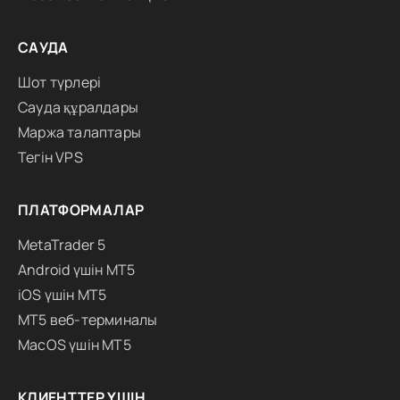
САУДА
Шот түрлері
Сауда құралдары
Маржа талаптары
Тегін VPS
ПЛАТФОРМАЛАР
MetaTrader 5
Android үшін MT5
iOS үшін MT5
MT5 веб-терминалы
MacOS үшін MT5
КЛИЕНТТЕР ҮШІН