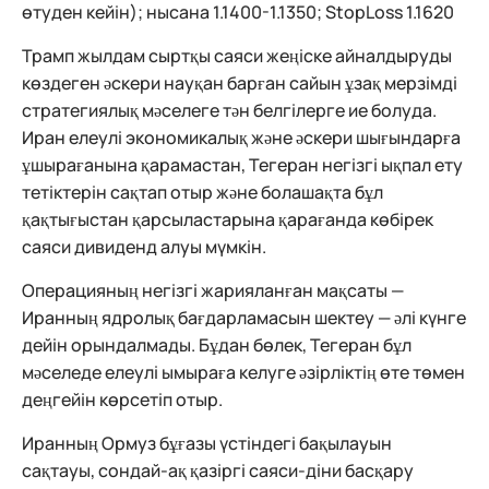
өтуден кейін); нысана 1.1400-1.1350; StopLoss 1.1620
Трамп жылдам сыртқы саяси жеңіске айналдыруды
көздеген әскери науқан барған сайын ұзақ мерзімді
стратегиялық мәселеге тән белгілерге ие болуда.
Иран елеулі экономикалық және әскери шығындарға
ұшырағанына қарамастан, Тегеран негізгі ықпал ету
тетіктерін сақтап отыр және болашақта бұл
қақтығыстан қарсыластарына қарағанда көбірек
саяси дивиденд алуы мүмкін.
Операцияның негізгі жарияланған мақсаты —
Иранның ядролық бағдарламасын шектеу — әлі күнге
дейін орындалмады. Бұдан бөлек, Тегеран бұл
мәселеде елеулі ымыраға келуге әзірліктің өте төмен
деңгейін көрсетіп отыр.
Иранның Ормуз бұғазы үстіндегі бақылауын
сақтауы, сондай-ақ қазіргі саяси-діни басқару