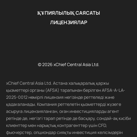
ҚҰПИЯЛЫЛЫҚ САЯСАТЫ
ЛИЦЕНЗИЯЛАР
© 2026 xChief Central Asia Ltd.
xChief Central Asia Ltd. Астана халықаралық қаржы
қызметтері органы (AFSA) тарапынан берілген AFSA-A-LA-
2025-0012 нөмірлі лицензия негізінде реттеледі және
қадағаланады. Компания реттелетін қызметтерді жүзеге
асыруға лицензияланған, оған инвестицияларды агент
ретінде де, негізгі тарап ретінде де басқару, сондай-ақ кәсіби
клиенттер мен нарықтық контрагенттер үшін CFD,
фьючерстер, опциондар сияқты инвестиция келісімдерін