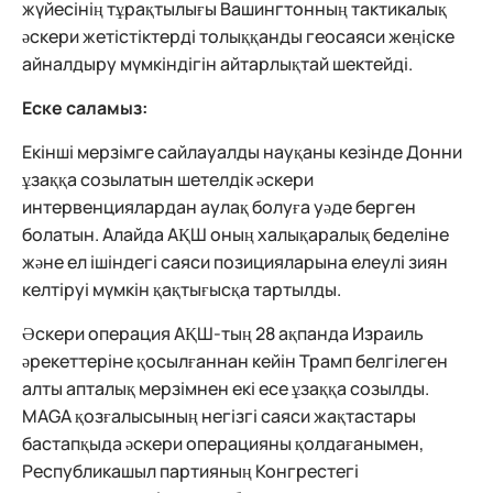
жүйесінің тұрақтылығы Вашингтонның тактикалық
әскери жетістіктерді толыққанды геосаяси жеңіске
айналдыру мүмкіндігін айтарлықтай шектейді.
Еске саламыз:
Екінші мерзімге сайлауалды науқаны кезінде Донни
ұзаққа созылатын шетелдік әскери
интервенциялардан аулақ болуға уәде берген
болатын. Алайда АҚШ оның халықаралық беделіне
және ел ішіндегі саяси позицияларына елеулі зиян
келтіруі мүмкін қақтығысқа тартылды.
Әскери операция АҚШ-тың 28 ақпанда Израиль
әрекеттеріне қосылғаннан кейін Трамп белгілеген
алты апталық мерзімнен екі есе ұзаққа созылды.
MAGA қозғалысының негізгі саяси жақтастары
бастапқыда әскери операцияны қолдағанымен,
Республикашыл партияның Конгрестегі