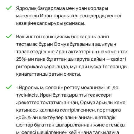
Ядролық бағдарлама мен уран қорлары
мәселесін Иран тарапы келіссөздердің келесі
кезеңіне қалдыруды ұсынады.
Вашингтон санкциялық блокаданы алып
тастамас бұрын Ормуз бұғазының ашылуын
талап етеді және Иран активтерінің шамамен тек
25%-ын ғана бұғаттан шығаруға дайын — қазіргі
риторикаға қарағанда, мұндай нұсқа Тегеранды
қанағаттандыратын сияқты.
«Ядролық мәселені» реттеу механизмі әлі де
түсініксіз. Иран бұл тақырыпты тек әскери
әрекеттер тоқтатылғаннан, Ормуз арқылы кеме
қатынасы қалпына келтірілгеннен, порттарға
қойылған шектеулер алынғаннан, шетелдік
шоттар бұғаттан шығарылғаннан және өтемақы
мәселесі шешілгеннен кейін ғана талқылауға