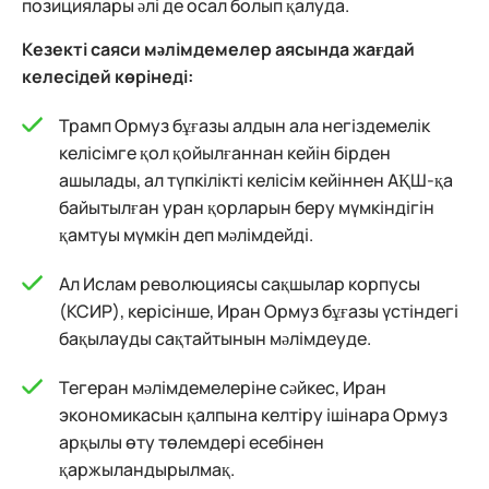
позициялары әлі де осал болып қалуда.
Кезекті саяси мәлімдемелер аясында жағдай
келесідей көрінеді:
Трамп Ормуз бұғазы алдын ала негіздемелік
келісімге қол қойылғаннан кейін бірден
ашылады, ал түпкілікті келісім кейіннен АҚШ-қа
байытылған уран қорларын беру мүмкіндігін
қамтуы мүмкін деп мәлімдейді.
Ал Ислам революциясы сақшылар корпусы
(КСИР), керісінше, Иран Ормуз бұғазы үстіндегі
бақылауды сақтайтынын мәлімдеуде.
Тегеран мәлімдемелеріне сәйкес, Иран
экономикасын қалпына келтіру ішінара Ормуз
арқылы өту төлемдері есебінен
қаржыландырылмақ.