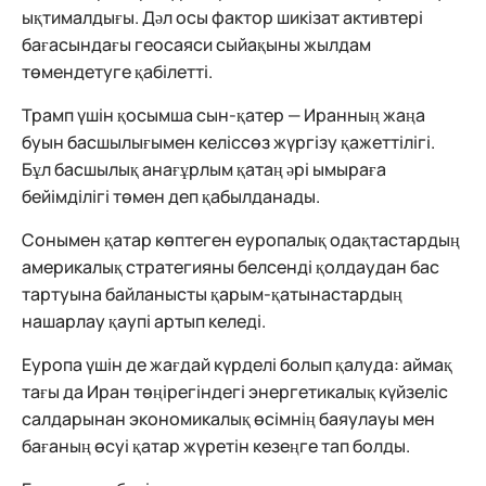
ықтималдығы. Дәл осы фактор шикізат активтері
бағасындағы геосаяси сыйақыны жылдам
төмендетуге қабілетті.
Трамп үшін қосымша сын-қатер — Иранның жаңа
буын басшылығымен келіссөз жүргізу қажеттілігі.
Бұл басшылық анағұрлым қатаң әрі ымыраға
бейімділігі төмен деп қабылданады.
Сонымен қатар көптеген еуропалық одақтастардың
америкалық стратегияны белсенді қолдаудан бас
тартуына байланысты қарым-қатынастардың
нашарлау қаупі артып келеді.
Еуропа үшін де жағдай күрделі болып қалуда: аймақ
тағы да Иран төңірегіндегі энергетикалық күйзеліс
салдарынан экономикалық өсімнің баяулауы мен
бағаның өсуі қатар жүретін кезеңге тап болды.