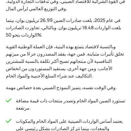
في القوة الشرائية للاقتصاد الصيني، وفي تدفقات التجارة الدولية،
وفي التوزيع العالمي لرأس المال.
في عام 2025، بلغت صادرات الصين 26.99 تريليون يوان، بينما
بلغت الواردات 18.48 تريليون يوان. وبالتالي، تجاوزت الصادرات
الواردات بنحو 50%.
وبالنسبة لاقتصاد يتمتع بهذه البنية، فإن العملة الوطنية القوية
تخلق تأثيرات متباينة. فمن جهة، يفقد المصدرون جزءًا من ميزتهم
التنافسية لأن منتجاتهم تصبح أكثر تكلفة بالنسبة للمشترين
الأجانب. ومن جهة أخرى، يستفيد المستوردون من انخفاض
التكاليف عند شراء السلع الأجنبية والمواد الخام.
وفي الوقت نفسه، يتميز النموذج الصيني بعدة خصائص مهمة.
تستورد الصين المواد الخام وتصدر منتجات ذات قيمة مضافة
مرتفعة.
يعتمد أساس الواردات الصينية على المواد الخام والمكونات
والمعدات، بينما تتركز الصادرات بشكل رئيسي على