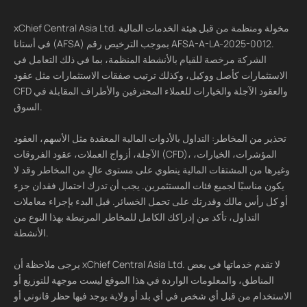
xChief Central Asia Ltd. مخولة ومنظمة من قبل هيئة الخدمات المالية
في أستانا (AFSA) بموجب الترخيص رقم AFSA-A-LA-2025-0012.
الشركة مرخصة للقيام بالأنشطة المنظمة، بما في ذلك التعامل في
الاستثمارات كأصل ووكيل، وكذلك ترتيب صفقات الاستثمارات مثل عقود
CFD والعقود الآجلة والخيارات للعملاء المحترفين والأطراف المقابلة في
السوق.
تحذير من المخاطر: التداول بالأدوات المالية المعقدة مثل الأسهم، العقود
الآجلة، أزواج العملات، عقود الفروقات (CFD)، المؤشرات، الخيارات،
وغيرها من المشتقات المالية ينطوي على مستوى عالٍ من المخاطر وقد لا
يكون مناسبًا لجميع فئات المستثمرين. يجب أن تدرك احتمال فقدان جزء
أو كل رأس مالك وقدرتك على تحمل الخسائر. قبل البدء بإجراء معاملات
التداول، تأكد من إدراكك الكامل للمخاطر المرتبطة بهذا النوع من
الأنشطة.
يرجى ملاحظة أن xChief Central Asia Ltd. لا تقدم خدماتها في بعض
المناطق، والمعلومات الواردة في هذا الموقع ليست موجهة للتوزيع أو
الاستخدام من قبل أي شخص في أي بلد أو ولاية يوجد فيها حظر قانوني أو