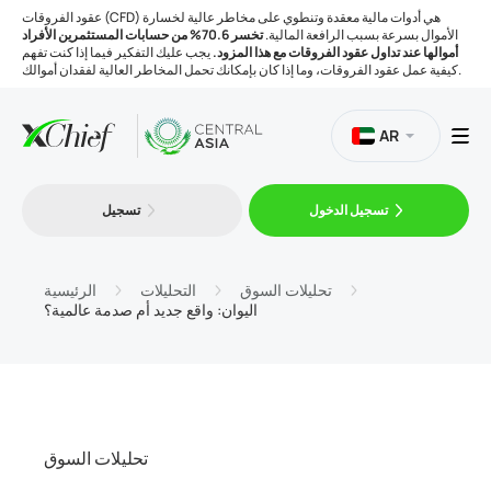
عقود الفروقات (CFD) هي أدوات مالية معقدة وتنطوي على مخاطر عالية لخسارة
الأموال بسرعة بسبب الرافعة المالية.
تخسر 70.6% من حسابات المستثمرين الأفراد
أموالها عند تداول عقود الفروقات مع هذا المزود.
يجب عليك التفكير فيما إذا كنت تفهم
كيفية عمل عقود الفروقات، وما إذا كان بإمكانك تحمل المخاطر العالية لفقدان أموالك.
AR
تسجيل الدخول
تسجيل
التداول
المنصات
تحليلات السوق
التحليلات
الرئيسية
اليوان: واقع جديد أم صدمة عالمية؟
الأدوات
الشركة
تحليلات السوق