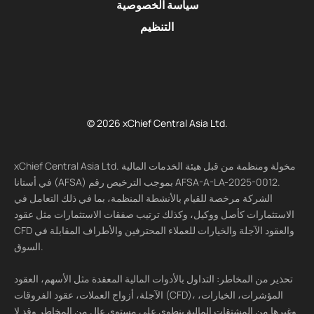
سياسة الخصوصية
التنظيم
© 2026 xChief Central Asia Ltd.
xChief Central Asia Ltd. مخولة ومنظمة من قبل هيئة الخدمات المالية
في أستانا (AFSA) بموجب الترخيص رقم AFSA-A-LA-2025-0012.
الشركة مرخصة للقيام بالأنشطة المنظمة، بما في ذلك التعامل في
الاستثمارات كأصل ووكيل، وكذلك ترتيب صفقات الاستثمارات مثل عقود
CFD والعقود الآجلة والخيارات للعملاء المحترفين والأطراف المقابلة في
السوق.
تحذير من المخاطر: التداول بالأدوات المالية المعقدة مثل الأسهم، العقود
الآجلة، أزواج العملات، عقود الفروقات (CFD)، المؤشرات، الخيارات،
وغيرها من المشتقات المالية ينطوي على مستوى عالٍ من المخاطر وقد لا