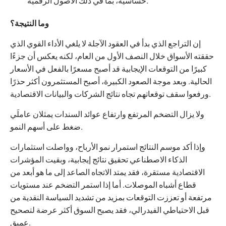
حساسية، بما في ذلك الأصول الرقمية.
وما النتيجة؟
إن التراجع الذي بدأ في العقود الآجلة لا يلغي الأداء القوي الذي
حققته الأسواق خلال النصف الأول من العام، لكنه يعكس أن جزءًا
كبيرًا من التوقعات الإيجابية قد أصبح مسعرًا بالفعل في الأسعار
الحالية. وبعد موجة الصعود الكبيرة، أصبح المستثمرون أكثر حذرًا
ورفعوا سقف توقعاتهم تجاه نتائج الشركات والبيانات الاقتصادية.
ولا يزال التضخم المرتفع وارتفاع عوائد السندات يمثلان عاملَي
ضغط على أسهم النمو.
وإذا أكد موسم النتائج استمرار نمو الأرباح، وواصلت استثمارات
الذكاء الاصطناعي تحقيق نتائج إيجابية، وبقيت المؤشرات
الاقتصادية مستقرة، فقد يمتد الاتجاه الصاعد إلى ما هو أبعد من
قطاع أشباه الموصلات. أما إذا استمر التضخم عند مستويات
مرتفعة أو تعززت التوقعات بمزيد من تشديد السياسة النقدية من
قبل الاحتياطي الفيدرالي، فقد يصبح السوق أكثر عرضة لتصحيح
عميق.