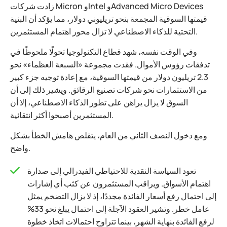
زادت شركات Micron وIntel وAdvanced Micro Devices
قيمتها السوقية المجمعة بنحو تريليوني دولار، مما يؤكد أن البنية
التحتية للذكاء الاصطناعي لا تزال محور اهتمام المستثمرين.
وفي الوقت نفسه، شهد قطاع التكنولوجيا تحولًا ملحوظًا في
تدفقات رؤوس الأموال. فقدت مجموعة «السبعة العظماء» نحو
2.3 تريليون دولار من قيمتها السوقية، مع إعادة توجيه جزء كبير
من الاستثمارات نحو شركات تصنيع الرقائق. ويشير ذلك إلى أن
السوق لا يزال يراهن على تطور الذكاء الاصطناعي، إلا أن
المستثمرين أصبحوا أكثر انتقائية.
ومع دخول النصف الثاني من العام، يتقلص هامش الخطأ بشكل
واضح.
تعود السياسة النقدية للاحتياطي الفيدرالي إلى صدارة
اهتمام الأسواق. ويراقب المستثمرون عن كثب أي إشارات
إلى احتمال رفع أسعار الفائدة مجددًا، إذ لا يزال التضخم يمثل
عامل خطر. وتشير العقود الآجلة إلى احتمال يبلغ نحو 33%
لرفع الفائدة بنهاية الشهر، بينما تتراوح احتمالات اتخاذ خطوة