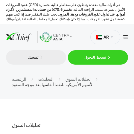
عقود الفروقات (CFD) هي أدوات مالية معقدة وتنطوي على مخاطر عالية لخسارة
الأموال بسرعة بسبب الرافعة المالية.
تخسر 70.6% من حسابات المستثمرين الأفراد
أموالها عند تداول عقود الفروقات مع هذا المزود.
يجب عليك التفكير فيما إذا كنت تفهم
كيفية عمل عقود الفروقات، وما إذا كان بإمكانك تحمل المخاطر العالية لفقدان أموالك.
AR
تسجيل الدخول
تسجيل
التداول
المنصات
تحليلات السوق
التحليلات
الرئيسية
الأسهم الأمريكية تلتقط أنفاسها بعد موجة الصعود
الأدوات
الشركة
تحليلات السوق