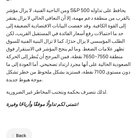
ومن الناحية الفنية، لا يزال مؤشر S&P 500 يحافظ على تداوله
بالقرب من منطقة دعم مهمة، إلا أن التعافي الحالي لا يزال يفتقر
إلى القوة الكافية. وقد خفضت البيانات الاقتصادية الضعيفة إلى
حد ما احتمالات رفع أسعار الفائدة في المستقبل القريب، لكن
الطلب المؤسسي لا يزال حذرًا، كما لا تزال البنية الفنية للسوق
تظهر علامات الضغط. وما لم ينجح المؤشر في الاستقرار فوق
منطقة 7550–7650 نقطة، فمن المرجح أن يُنظر إلى الحركة
الصعودية الحالية على أنها مجرد ارتداد تصحيحي. أما العودة إلى ما
دون مستوى 7100 نقطة، فستزيد بشكل ملحوظ من خطر تشكل
موجة هبوط جديدة.
لذلك نتصرف بحكمة ونتجنب المخاطر غير الضرورية.
نتمنى لكم تداولًا موفقًا وأرباحًا وفيرة!
Back