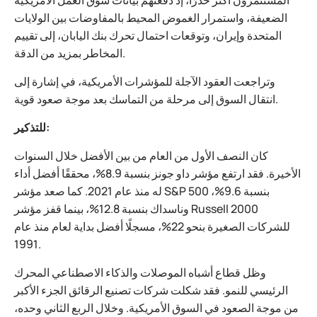
المستثمرون أكثر حذرًا، إذ دفعتهم بيانات سوق العمل الأمريكية
الضعيفة، واستمرار الغموض المحيط بالمفاوضات بين الولايات
المتحدة وإيران، وتوقعات احتمال تحرك بنك اليابان، إلى تقييم
المخاطر بمزيد من الدقة.
وتراجعت العقود الآجلة للمؤشرات الأمريكية، في إشارة إلى
انتقال السوق إلى مرحلة من التماسك بعد موجة صعود قوية.
للتذكير:
كان النصف الأول من العام من بين الأفضل خلال السنوات
الأخيرة. فقد ارتفع مؤشر داو جونز بنسبة 8.9%، محققًا أفضل أداء
له منذ عام 2021. كما صعد مؤشر S&P 500 بنسبة 9.6%،
وناسداك بنسبة 12.8%، بينما قفز مؤشر Russell 2000
للشركات الصغيرة بنحو 22%، مسجلًا أفضل بداية لعام منذ عام
1991.
وظل قطاع أشباه الموصلات والذكاء الاصطناعي المحرك
الرئيسي للنمو. فقد شكلت شركات تصنيع الرقائق الجزء الأكبر
من موجة الصعود في السوق الأمريكية. وخلال الربع الثاني وحده،