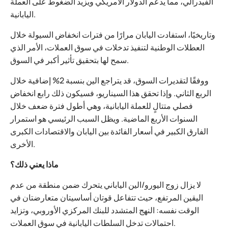
الفيدرالي، مما يدعم الدولار الأمريكي ويزيد الضغوط على العملة
اليابانية.
وتاريخيًا، استفادت اليابان مرارًا من فترات انخفاض السيولة خلال
العطلات الوطنية لتنفيذ تدخلات في سوق العملات، الأمر الذي
سمح لها بتحقيق تأثير أكبر في السوق.
ووفقًا لتقديرات السوق، قد يتراجع الين بنسبة 2% إضافية خلال
الربع الثاني. وإذا تحقق هذا السيناريو، فسيكون ذلك رابع انخفاض
فصلي متتالٍ للعملة اليابانية، وهي أطول فترة ضعف خلال
السنوات الأربع الماضية. ويظل السبب الرئيسي هو استمرار
الفارق الكبير في أسعار الفائدة بين اليابان والاقتصادات الكبرى
الأخرى.
ماذا يعني ذلك؟
لا يزال زوج اليورو/الين الياباني يتحرك ضمن منطقة من عدم
اليقين المرتفع، حيث تتفاعل قوتان أساسيتان متعارضتان في
الوقت نفسه: النهج المتشدد للبنك المركزي الأوروبي، وتزايد
احتمالات تدخل السلطات اليابانية في سوق العملات.