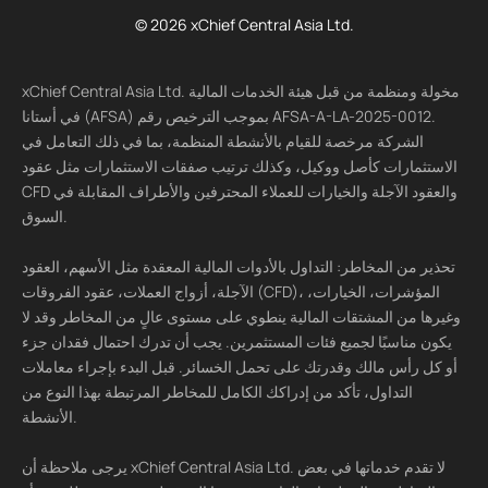
© 2026 xChief Central Asia Ltd.
xChief Central Asia Ltd. مخولة ومنظمة من قبل هيئة الخدمات المالية
في أستانا (AFSA) بموجب الترخيص رقم AFSA-A-LA-2025-0012.
الشركة مرخصة للقيام بالأنشطة المنظمة، بما في ذلك التعامل في
الاستثمارات كأصل ووكيل، وكذلك ترتيب صفقات الاستثمارات مثل عقود
CFD والعقود الآجلة والخيارات للعملاء المحترفين والأطراف المقابلة في
السوق.
تحذير من المخاطر: التداول بالأدوات المالية المعقدة مثل الأسهم، العقود
الآجلة، أزواج العملات، عقود الفروقات (CFD)، المؤشرات، الخيارات،
وغيرها من المشتقات المالية ينطوي على مستوى عالٍ من المخاطر وقد لا
يكون مناسبًا لجميع فئات المستثمرين. يجب أن تدرك احتمال فقدان جزء
أو كل رأس مالك وقدرتك على تحمل الخسائر. قبل البدء بإجراء معاملات
التداول، تأكد من إدراكك الكامل للمخاطر المرتبطة بهذا النوع من
الأنشطة.
يرجى ملاحظة أن xChief Central Asia Ltd. لا تقدم خدماتها في بعض