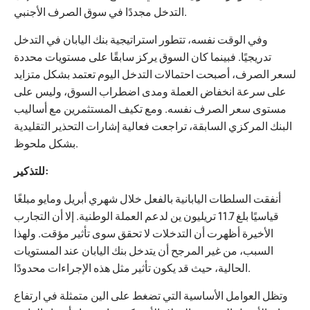
التدخل مجددًا في سوق الصرف الأجنبي.
وفي الوقت نفسه، تتطور استراتيجية بنك اليابان في التدخل
تدريجيًا. فبينما كان السوق يركز سابقًا على مستويات محددة
لسعر الصرف، أصبحت احتمالات التدخل اليوم تعتمد بشكل متزايد
على سرعة انخفاض العملة ومدى اضطراب السوق، وليس على
مستوى سعر الصرف نفسه. ومع تكيف المستثمرين مع أساليب
البنك المركزي السابقة، تراجعت فعالية إشارات التحذير التقليدية
بشكل ملحوظ.
للتذكير:
أنفقت السلطات اليابانية بالفعل خلال شهري أبريل ومايو مبلغًا
قياسيًا بلغ 11.7 تريليون ين لدعم العملة الوطنية. إلا أن التجارب
الأخيرة أظهرت أن التدخلات لا تحقق سوى تأثير مؤقت. ولهذا
السبب، من غير المرجح أن يتدخل بنك اليابان عند المستويات
الحالية، حيث قد يكون تأثير مثل هذه الإجراءات محدودًا.
وتظل العوامل الأساسية التي تضغط على الين متمثلة في ارتفاع