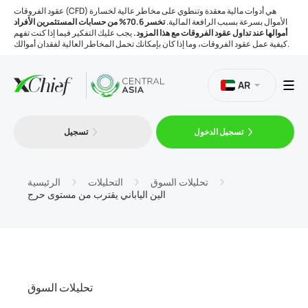
عقود الفروقات (CFD) هي أدوات مالية معقدة وتنطوي على مخاطر عالية لخسارة
الأموال بسرعة بسبب الرافعة المالية.
تخسر 70.6% من حسابات المستثمرين الأفراد
أموالها عند تداول عقود الفروقات مع هذا المزود.
يجب عليك التفكير فيما إذا كنت تفهم
كيفية عمل عقود الفروقات، وما إذا كان بإمكانك تحمل المخاطر العالية لفقدان أموالك.
AR
تسجيل الدخول
تسجيل
التداول
المنصات
تحليلات السوق
التحليلات
الرئيسية
الين الياباني يقترب من مستوى حرج
الأدوات
الشركة
تحليلات السوق