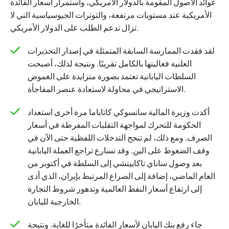
عوائد الأصول المقومة بالدولار الأمريكي، واستمرار أسعار الفائدة
الأمريكية عند مستويات مرتفعة، والتوترات الجيوسياسية التي لا
تزال تدعم الطلب على الدولار الأمريكي.
لقد فقدت الممارسة السابقة المتمثلة في إصدار التحذيرات
العلنية فعاليتها بالكامل تقريبًا. ونتيجة لذلك، أصبحت
السلطات اليابانية تعتمد بصورة متزايدة على الغموض
الاستراتيجي في محاولة لاستعادة عنصر المفاجأة.
أكدت وزيرة المالية ساتسوكي كاتاياما مرة أخرى استعداد
الحكومة للتحرك لمواجهة التقلبات المفرطة في أسعار
الصرف. ومع ذلك، لم تنجح التدخلات اللفظية حتى الآن في
وقف الضغوط على الين. وقد تسارع تراجع العملة اليابانية
بعد وصول ساناي تاكاييتشي إلى السلطة في أكتوبر من
العام الماضي، إضافة إلى الصراع المرتبط بإيران، الذي أدى
إلى ارتفاع أسعار النفط العالمية وتدهور شروط التجارة
الخارجية لليابان.
جاء رفع بنك اليابان لأسعار الفائدة متأخرًا للغاية. ونتيجة