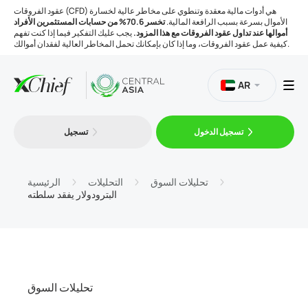
عقود الفروقات (CFD) هي أدوات مالية معقدة وتنطوي على مخاطر عالية لخسارة
الأموال بسرعة بسبب الرافعة المالية.
تخسر 70.6% من حسابات المستثمرين الأفراد
أموالها عند تداول عقود الفروقات مع هذا المزود.
يجب عليك التفكير فيما إذا كنت تفهم
كيفية عمل عقود الفروقات، وما إذا كان بإمكانك تحمل المخاطر العالية لفقدان أموالك.
AR
تسجيل الدخول
تسجيل
التداول
المنصات
تحليلات السوق
التحليلات
الرئيسية
البترودولار يفقد سلطته
الأدوات
الشركة
تحليلات السوق