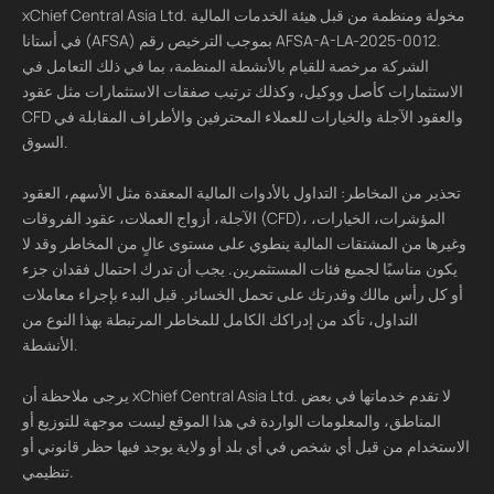
xChief Central Asia Ltd. مخولة ومنظمة من قبل هيئة الخدمات المالية
في أستانا (AFSA) بموجب الترخيص رقم AFSA-A-LA-2025-0012.
الشركة مرخصة للقيام بالأنشطة المنظمة، بما في ذلك التعامل في
الاستثمارات كأصل ووكيل، وكذلك ترتيب صفقات الاستثمارات مثل عقود
CFD والعقود الآجلة والخيارات للعملاء المحترفين والأطراف المقابلة في
السوق.
تحذير من المخاطر: التداول بالأدوات المالية المعقدة مثل الأسهم، العقود
الآجلة، أزواج العملات، عقود الفروقات (CFD)، المؤشرات، الخيارات،
وغيرها من المشتقات المالية ينطوي على مستوى عالٍ من المخاطر وقد لا
يكون مناسبًا لجميع فئات المستثمرين. يجب أن تدرك احتمال فقدان جزء
أو كل رأس مالك وقدرتك على تحمل الخسائر. قبل البدء بإجراء معاملات
التداول، تأكد من إدراكك الكامل للمخاطر المرتبطة بهذا النوع من
الأنشطة.
يرجى ملاحظة أن xChief Central Asia Ltd. لا تقدم خدماتها في بعض
المناطق، والمعلومات الواردة في هذا الموقع ليست موجهة للتوزيع أو
الاستخدام من قبل أي شخص في أي بلد أو ولاية يوجد فيها حظر قانوني أو
تنظيمي.