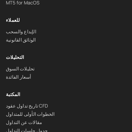
MT5 for MacOS
للعملاء
الإيداع والسحب
الوثائق القانونية
التحليلات
تحليلات السوق
أسعار الفائدة
المكتبة
تاريخ تداول عقود CFD
الخطوات الأولى للمتداول
مقالات عن التداول
جدول جلسات التداول