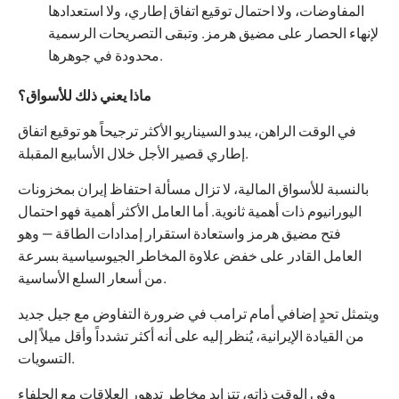
المفاوضات، ولا احتمال توقيع اتفاق إطاري، ولا استعدادها
لإنهاء الحصار على مضيق هرمز. وتبقى التصريحات الرسمية
محدودة في جوهرها.
ماذا يعني ذلك للأسواق؟
في الوقت الراهن، يبدو السيناريو الأكثر ترجيحاً هو توقيع اتفاق
إطاري قصير الأجل خلال الأسابيع المقبلة.
بالنسبة للأسواق المالية، لا تزال مسألة احتفاظ إيران بمخزونات
اليورانيوم ذات أهمية ثانوية. أما العامل الأكثر أهمية فهو احتمال
فتح مضيق هرمز واستعادة استقرار إمدادات الطاقة — وهو
العامل القادر على خفض علاوة المخاطر الجيوسياسية بسرعة
من أسعار السلع الأساسية.
ويتمثل تحدٍ إضافي أمام ترامب في ضرورة التفاوض مع جيل جديد
من القيادة الإيرانية، يُنظر إليه على أنه أكثر تشدداً وأقل ميلاً إلى
التسويات.
وفي الوقت ذاته، تتزايد مخاطر تدهور العلاقات مع الحلفاء