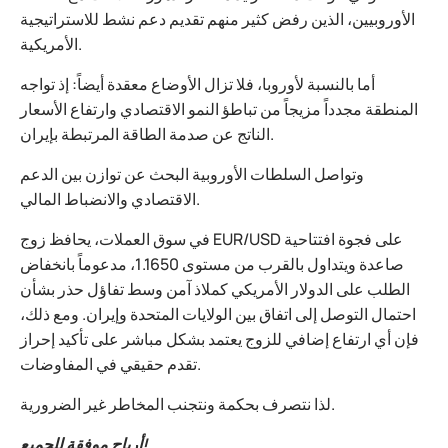
الأوروبيين، الذين رفض كثير منهم تقديم دعم نشط للاستراتيجية
الأمريكية.
أما بالنسبة لأوروبا، فلا تزال الأوضاع معقدة أيضاً: إذ تواجه
المنطقة مجدداً مزيجاً من تباطؤ النمو الاقتصادي وارتفاع الأسعار
الناتج عن صدمة الطاقة المرتبطة بإيران.
وتواصل السلطات الأوروبية البحث عن توازن بين الدعم
الاقتصادي والانضباط المالي.
في سوق العملات، يحافظ زوج EUR/USD على فجوة افتتاحية
صاعدة ويتداول بالقرب من مستوى 1.1650، مدعوماً بانخفاض
الطلب على الدولار الأمريكي كملاذ آمن وسط تفاؤل حذر بشأن
احتمال التوصل إلى اتفاق بين الولايات المتحدة وإيران. ومع ذلك،
فإن أي ارتفاع إضافي للزوج يعتمد بشكل مباشر على تأكيد إحراز
تقدم حقيقي في المفاوضات.
لذا نتصرف بحكمة ونتجنب المخاطر غير الضرورية.
أرباح موفقة للجميع!