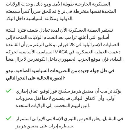
العسكرية الخارجية طويلة الأمد. ومع ذلك، وجدت الولايات
المتحدة نفسها منخرطة في نزاع قد يُلحق ضرراً كبيراً بسمعته
الدولية ومكانته السياسية داخل البلاد.
تستمر العملية العسكرية الآن لمدة تعادل ضعف فترة الستة
أسابيع التي أعلنها ترامب بعد انضمام الولايات المتحدة إلى
العمليات الإسرائيلية في 28 فبراير. وعلى الرغم من أن القاعدة
السياسية الأساسية لحركة MAGA دعمت العملية العسكرية في
البداية، فإن موقع الحزب الجمهوري داخل الكونغرس لا يزال هشاً.
في ظل جولة جديدة من التصريحات السياسية الصاخبة، تبدو
الصورة الحالية على النحو التالي:
يؤكد ترامب أن مضيق هرمز سيُفتح فور توقيع اتفاق إطاري
أولي، وأن الاتفاق النهائي قد يتضمن لاحقاً نقل مخزونات
اليورانيوم المخصب إلى الولايات المتحدة.
في المقابل، يعلن الحرس الثوري الإسلامي الإيراني استمرار
سيطرة إيران على مضيق هرمز.