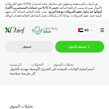
عقود الفروقات (CFD) هي أدوات مالية معقدة وتنطوي على مخاطر عالية لخسارة
الأموال بسرعة بسبب الرافعة المالية.
تخسر 70.6% من حسابات المستثمرين الأفراد
أموالها عند تداول عقود الفروقات مع هذا المزود.
يجب عليك التفكير فيما إذا كنت تفهم
كيفية عمل عقود الفروقات، وما إذا كان بإمكانك تحمل المخاطر العالية لفقدان أموالك.
AR
تسجيل الدخول
تسجيل
التداول
المنصات
تحليلات السوق
التحليلات
الرئيسية
استراتيجية الولايات المتحدة في الشرق الأوسط مهددة بالتحول
إلى هزيمة سياسية
الأدوات
الشركة
تحليلات السوق