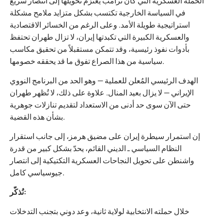
الحملة العسكرية التي كان ترامب يعتزم تحويلها إلى انتصار سريع
في السياسة الخارجية تكتسب بشكل متزايد ملامح مشكلة
استراتيجية طويلة الأمد. وعلى الرغم من الخسائر الاقتصادية
والعسكرية الكبيرة التي تكبدتها إيران، لا تزال طهران تحتفظ
بأدوات نفوذ رئيسية، وقد تتمكن مستقبلاً من تحقيق مكاسب
سياسية من هذا الصراع تفوق ما قد يحققه خصومها.
الهدف الرئيسي المُعلن للعملية — وهو الحد من البرنامج النووي
الإيراني — لا يزال بعيد المنال. علاوة على ذلك، لا تُظهر طهران
حتى الآن سوى حد أدنى من الاستعداد لتقديم تنازلات جوهرية
بشأن هذه القضية.
إن استمرار سيطرة إيران على مضيق هرمز، إلى جانب استقرار
النظام السياسي ـ الديني القائم، يحدّ بشكل كبير من قدرة
واشنطن على تحويل النجاحات العسكرية التكتيكية إلى انتصار
جيوسياسي كامل.
نُذكّر:
خلال حملته الانتخابية لولاية ثانية، وعد دوني بتجنب التدخلات