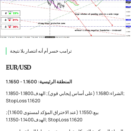
ترامب خسر أم أنه انتصار بلا نتيجة
EUR/USD
المنطقة الرئيسية: 1.1600 - 1.1650
الشراء:1.1680 (على أساس إيجابي قوي); الهدف1.1800-1.1850;
StopLoss 1.1620
بيع:1.1550 (عند الاختراق المؤكد لمستوى 1.1600);
الهدف1.1400-1.1350; StopLoss 1.1620