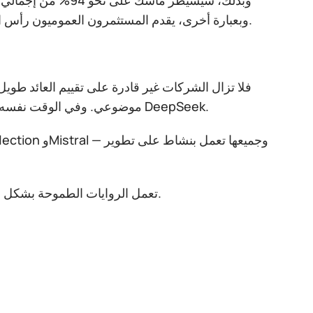
وبعبارة أخرى، يقدم المستثمرون العموميون رأس المال، لكنهم لا يمتلكون عملياً أي قدرة على التأثير في القرارات الاستراتيجية.
فلا تزال الشركات غير قادرة على تقييم العائد طويل
موضوعي. وفي الوقت نفسه، تشتد المنافسة من البدائل الأقل تكلفة، بما في ذلك التطورات الصينية مثل DeepSeek.
تعمل الروايات الطموحة بشكل جيد في جولات التمويل الخاصة، لكنها لا تصمد دائماً أمام اختبار السوق العامة.