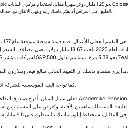
Anthropic نحو 1.25 مليار دولار شهرياً مقابل
بالطبع، على افتراض ألا يغيّر ماسك رأيه وينهي الاتفاق مع أحد المنافسين.
القضية الرئيسية
وإيرادات لعام 2025 بلغت 18.67 مليار دولار، يصل مضاعف السعر إلى المبيعات (P/S) إلى .7
كما تواجه البنية المؤسسية للشركة انتقادات جدية.
فعلى سبيل المثال، أدرج صندوق التقاعد الدنماركي AkademikerPension شركة SpaceX بالفعل 
بالنسبة للمساهمين الأقلية. ويُعرض على المستثمرين أسهم من الفئة A تمنح صوت