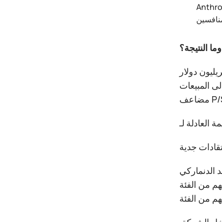
 استخدام مركزي البيانات Colossus وColossus II في ولاية تينيسي حتى مايو 2029. وذلك،
وما النتيجة؟
 (والمخاطرة الرئيسية!) في هذا الاكتتاب هي التقييم الفعلي للأعمال. فمع قيمة سوقية متوقعة تبلغ 1.77 تريليون دولار
93 مرة. وللمقارنة، يبلغ متوسط
على قائمته السوداء، واصفاً
اً واحداً لكل