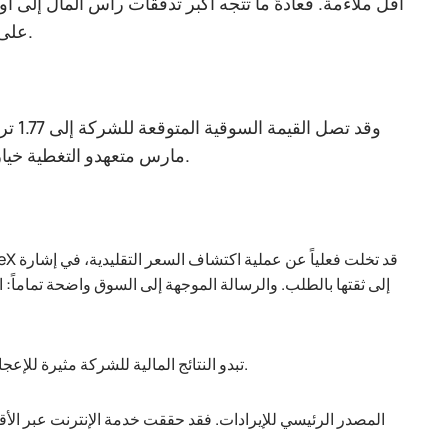
أقل ملاءمة. فعادةً ما تتجه أكبر تدفقات رأس المال إلى أ
على اهتمام المستثمرين في ظل طلب استثماري يكون قد استُنزف جزئياً بالفعل.
مارس متعهدو التغطية خيار التخصيص الإضافي، فقد يرتفع الحجم الإجمالي للاكتتاب إلى 86 مليار دولار.
إلى ثقتها بالطلب. والرسالة الموجهة إلى السوق واضحة تماماً:
تبدو النتائج المالية للشركة مثيرة للإعجاب. فقد ارتفعت الإيرادات بنسبة 33% في عام 2025 لتصل إلى 18.67 مليار دولار.