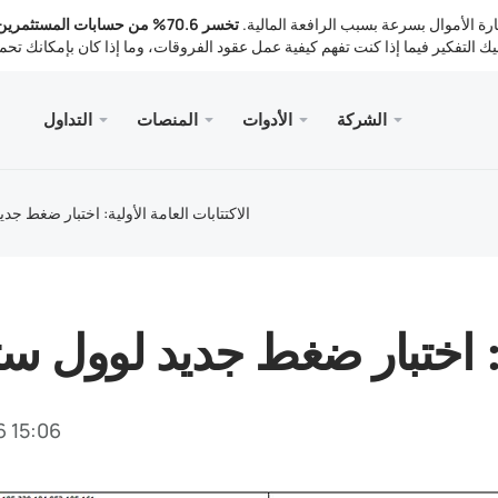
لية لخسارة الأموال بسرعة بسبب الرافعة المالية.
تخسر 70.6% من حسابات المستثمر
الشركة
الأدوات
المنصات
التداول
لخدمات
الجوال
المكتبة
القانوني
سطح المك
Meta
تداول
انونية
أنواع ا
ader 5
تحليلات
الاكتتابات العامة الأولية: اختبار ضغط ج
Meta
أدوات 
ader 5 WebTerminal
أسعار 
أخبار
الإيداع 
ader 5 for MacOS
ا
لية: اختبار ضغط جديد لوول 
6 15:06