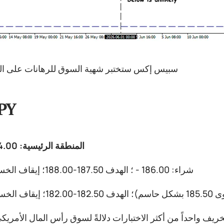
سبيس إكس ستختبر شهية السوق للرهانات على ال
PY
المنطقة الرئيسية: 184.00 185.50
شراء: 186.00 - ؛ الهدف 187.50-188.00؛ إيقاف الخسارة 185.30
لخريف واحداً من أكثر الاختبارات دلالةً لسوق رأس المال الأمر