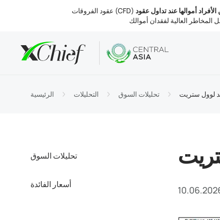
ين الأفراد أموالها عند تداول عقود
الشروط
تب والويب
التحليلات
نبذة عنا
لحسابات
MetaTr
 السوق
التنظيم
ديد لوول ستريت
تحليلات السوق
التحليلات
الرئيسية
التداول
MetaTr
الفائدة
 الشركة
والسحب
MetaTr
تصل بنا
ستريت
تحليلات السوق
أسعار الفائدة
10.06.202