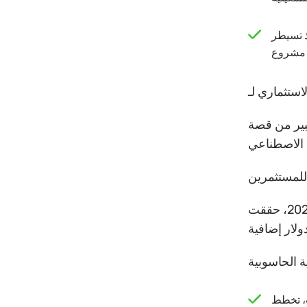
اسها بكتلة الحمولة
بير من قصة
في عام 2025، حققت xAI إيرادات بلغت 3.2 مليار دولار، لكنها سجلت خسارة قدرها 6.4 مليار دولار. وخلال الربع الأول من عام
ات الحالية، يُتوقع أن تدفع