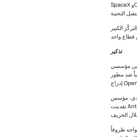
SpaceX وOpenAI وAnthropic تطرح في الوقت نفسه أمام السوق العامة أكثر ثلاثة مواضيع استثمارية شعبية خلال السنوات
ركّز الكبير
تذكير
ام 2015، لكنه
د مطور ChatGPT، مما أزال فعلياً أحد العوائق أمام
202 وأنشأ شركته الخاصة بعد عام واحد فقط. وفي 1 يونيو،
تقدمت Anthropic بشكل مفاجئ بوثائق الاكتتاب العام الأولي. كما يُتوقع إدراج OpenAI في المستقبل القريب. ويتوقع السوق أن يتم
واجه ظروفاً