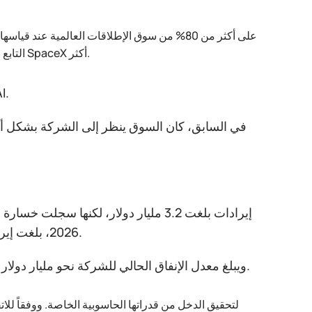
المرسلة إلى المدار. كما أن فشل مشروع Blue Origin التابع لجيف بيزوس عزز مكانة SpaceX أكثر.
ومع ذلك، فقد تغير الملف ال
في السابق، كان السوق ينظر إلى الشركة بشكل أسا
2026، بلغت إيراداتها 818 مليون دولار، بينما ارتفعت خسائرها بمقدار 2.5 مليار دولار إضافية.
ويبلغ معدل الإنفاق الحالي للشركة نحو مليار دولار شهرياً، ويرتبط ذلك بشكل أساسي بالاستثمارات في البنية التحتية الحاسوبية.