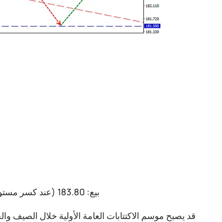
بيع: 183.80 (عند كسر مستوى 185.50 بشكل حاسم)؛ الهدف 182.50-182.00؛ إيقاف الخسارة 184.50
قد يصبح موسم الاكتتابات العامة الأولية خلال الصيف وا