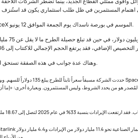
وائل وأقوى ممثلي القطاع الجديد، بينما تضطر الشركات اللاحقة 
وتفتتح SpaceX الموسم في بورصة ناسداك يوم الجمعة الموافق 12 يونيو.
وقد تصل القيمة السوقية المتوقعة 
وهناك عدة جوانب في هذه الصفقة تستحق اهتماماً خاصاً.
حددت الشركة مسبقاً سعراً ثابتاً للطرح يبلغ 135 دولاراً للسهم. وبهذا تكون SpaceX قد تخلت فعلي
 المُصدر هو من يحدد الشروط، وليس المستثمرون. وبعبارة أخرى: «إما أن 
من الأرباح التشغيلية.