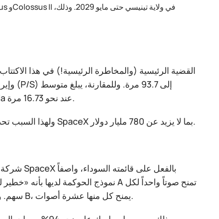
مضاعف P/S لشركات مؤشر S&P 500 نحو 3.38 مرة، بينما يتم تداول Tesla عند نحو 16.73 مرة.
ولهذا السبب تحديداً يرى منتقدو ماسك أن التقييم الحالي مبالغ فيه، ويقدّرون القيمة العادلة لـ SpaceX بما لا يزيد عن 780 مليار دولار.
نموذج الحوكمة لديها بأنه «خطير للغاية» 
سهم. وفي المقابل، سيحتفظ إيلون ماسك بالسيطرة على 5.5 مليار سهم من الفئة B، يمنح كل منها عشرة أصوات.