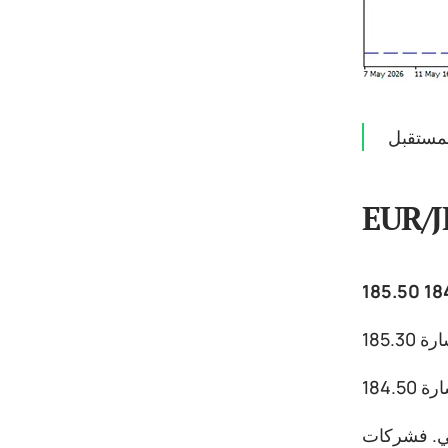
مستقبل
EUR/J
يكي. فشركات