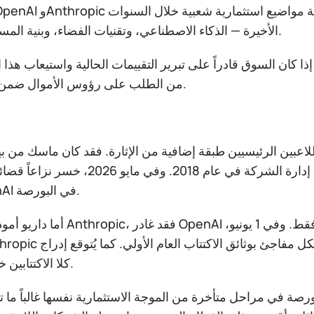
الأخيرة — الذكاء الاصطناعي، وتقنيات الفضاء، وبنية المستقبل التحتية.
 كان السوق قادراً على تبرير التقييمات الحالية واستيعاب هذا الت
من الطلب على رؤوس الأموال ضمن قطاع واحد.
ين الرئيسيين طبقة إضافية من الإثارة. فقد كان ماسك من بين مؤسسي OpenAI ع
غادر مجلس إدارة الشركة في عام 2018. وفي مايو 2026، خسر نزاعاً قضائياً ض
إدراج OpenAI في البورصة.
أما داريو أمودي، مؤسس Anthropic، فقد غادر OpenAI في عام 0
كلا الاكتتابين خلال الخريف.
رصة في مراحل متأخرة من الموجة الاستثمارية نفسها غالباً ما ت