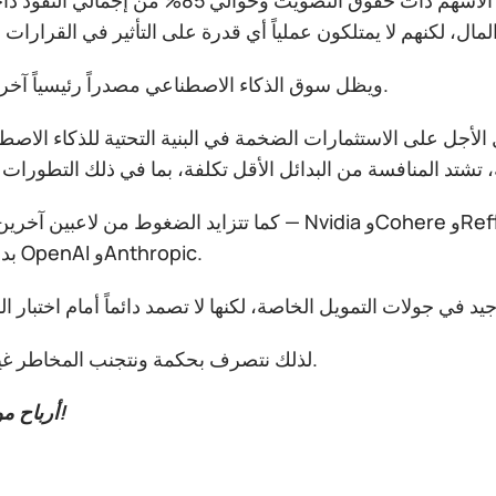
وبذلك، سيسيطر ماسك على نحو 94% من إجمالي الأسهم ذات حقوق التصويت وحوا
ويظل سوق الذكاء الاصطناعي مصدراً رئيسياً آخر لعدم اليقين.
 الأجل على الاستثمارات الضخمة في البنية التحتية للذكاء الا
كما تتزايد الضغوط من لاعبين آخرين في السوق — Nvidia وCohere وReflection وMistral — 
بدائل لمنتجات OpenAI وAnthropic.
لذلك نتصرف بحكمة ونتجنب المخاطر غير الضرورية.
أرباح موفقة للجميع!