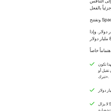
إلى التنافس
للشركة إلى 1.77 تريليون دولار، في حين قد تبلغ حصيلة الطرح ما لا يقل عن 75 مليار دولار. وإذا
اً عن عملية اكتشاف السعر التقليدية، في إشارة
تقبل أو
تترك».
لا يزال Starlink المصدر الرئيسي للإيرادات. فقد حققت خدمة الإنترنت عبر الأقمار الصناعية نحو 11.4 مليار دولار من الإيرادات و4.4 مليار دولار