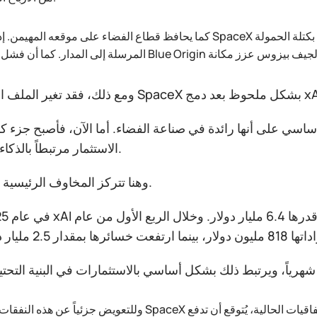
كما يحافظ قطاع الفضاء على موقعه المهيمن. إذ تسيطر SpaceX على أكثر من 80% من سوق الإطلاقات العالمية عند قي
استثماري لـ SpaceX بشكل ملحوظ بعد دمج xAI.
سي على أنها رائدة في صناعة الفضاء. أما الآن، فأصبح جزء ك
الاستثمار مرتبطاً بالذكاء الاصطناعي.
وهنا تتركز المخاوف الرئيسية للمستثمرين.
وللتعويض جزئياً عن هذه النفقات، تخطط SpaceX لتحقيق الدخل من قدراتها الحاسوبية الخاصة. ووفقاً للاتفاقي